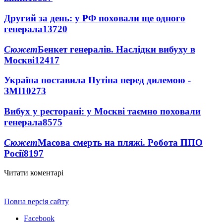
Другий за день: у РФ поховали ще одного
генерала
13720
Сюжет
Бенкет генералів. Наслідки вибуху в
Москві
12417
Україна поставила Путіна перед дилемою -
ЗМІ
10273
Вибух у ресторані: у Москві таємно поховали
генерала
8575
Сюжет
Масова смерть на пляжі. Робота ППО
Росії
8197
Читати коментарі
Повна версія сайту
Facebook