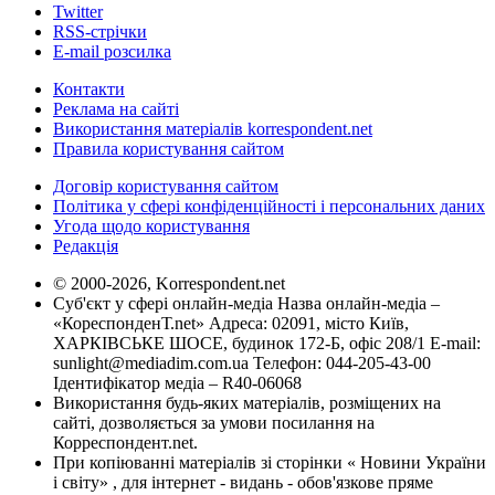
Twitter
RSS-стрічки
E-mail розсилка
Контакти
Реклама на сайті
Використання матеріалів korrespondent.net
Правила користування сайтом
Договір користування сайтом
Політика у сфері конфіденційності і персональних даних
Угода щодо користування
Редакція
© 2000-2026, Korrespondent.net
Суб'єкт у сфері онлайн-медіа Назва онлайн-медіа –
«КореспонденТ.net» Адреса: 02091, місто Київ,
ХАРКІВСЬКЕ ШОСЕ, будинок 172-Б, офіс 208/1 E-mail:
sunlight@mediadim.com.ua
Телефон: 044-205-43-00
Ідентифікатор медіа – R40-06068
Використання будь-яких матеріалів, розміщених на
сайті, дозволяється за умови посилання на
Корреспондент.net.
При копіюванні матеріалів зі сторінки « Новини України
і світу» , для інтернет - видань - обов'язкове пряме