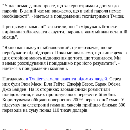
"У нас немає даних про те, що хакери отримали доступ до
паролів. В даний час ми вважаємо, що в зміні пароля немає
необхідності", - йдеться в повідомленні техпідтримки Twitter.
При цьому в компанії зазначили, що "з міркувань безпеки
вирішили заблокувати акаунти, пароль в яких міняли останній
місяць".
"Якщо ваш аккаунт заблокований, це не означає, що ви
перебуваєте під підозрою. Поки ми вважаємо, що лише деякі з
цих сторінок мають відношення до того, що трапилося. Ми
ведемо розслідування і повідомимо про його результати", -
йдеться в повідомленні компанії.
Нагадаємо,
в Twitter зламали акаунти відомих людей
. Серед
них були Ілон Маск, Білл Гейтс, Джефф Безос, Барак Обама,
Джо Байден. На їх сторінках зловмисники розмістили
повідомлення, в яких пропонувалося перевести біткоїни.
Користувачам обіцяли повернення 200% переказаної суми. У
підсумку на електронні гаманці хакерів прийшло близько 300
переводів на суму понад 110 тисяч доларів.