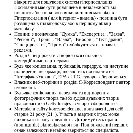
відкрите для пошукових систем гіперпосилання .
Посилання має бути розміщена в незалежності від
повного або часткового використання матеріалів.
Гіперпосилання ( для інтернет - видань) - повинна бути
розміщена в підзаголовку або в першому абзаці
матеріалу.
Новини з позначками "Думка", "Експертиза", "Заява",
"Регіони", "Гроші", "Влада", "Вибори", "Тест-драйв",
"Спецпроекти", "Промо" публікуються на правах
реклами.
Розділ Спецпроекти створюється спільно з
комерційними партнерами.
Будь яке копіювання, публікація, передрук, чи наступне
поширення інформації, що містить посилання на
"Інтерфакс-Україна", EPA / UPG, суворо забороняється.
Власник веб-сторінки в розділі Я-Корреспондент є автор
публікації.
Будь-яке копіювання, передрук та відтворення
фотографічних творів та/або аудіовізуальних творів
правовласника Getty Images - суворо забороняється.
Матеріали сайту korrespondent.net призначені для осіб
старше 21 року (21+). Участь в азартних іграх може
викликати ігрову залежність. Дотримуйтесь правил
(принципів) відповідальної гри. При виявленні перших
ознак залежності негайно зверніться до спеціаліста.