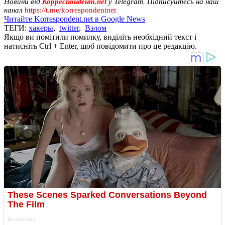
Новини від
Корреспондент.net
у Telegram. Підписуйтесь на наш
канал
https://t.me/korrespondentnet
Читайте Korrespondent.net в Google News
ТЕГИ:
хакеры
,
twitter
,
Взлом
Якщо ви помітили помилку, виділіть необхідний текст і
натисніть Ctrl + Enter, щоб повідомити про це редакцію.