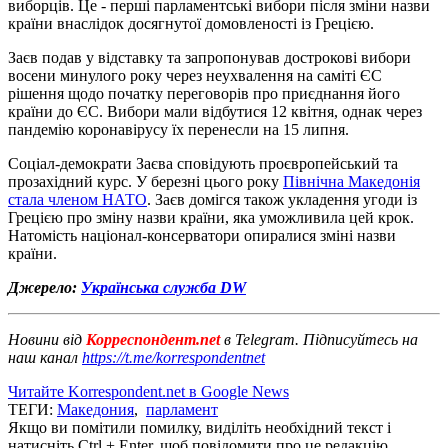
виборців. Це - перші парламентські вибори після зміни назви
країни внаслідок досягнутої домовленості із Грецією.
Заєв подав у відставку та запропонував дострокові вибори
восени минулого року через неухвалення на саміті ЄС
рішення щодо початку переговорів про приєднання його
країни до ЄС. Вибори мали відбутися 12 квітня, однак через
пандемію коронавірусу їх перенесли на 15 липня.
Соціал-демократи Заєва сповідують проєвропейський та
прозахідний курс. У березні цього року
Північна Македонія
стала членом НАТО
. Заєв домігся також укладення угоди із
Грецією про зміну назви країни, яка уможливила цей крок.
Натомість націонал-консерватори опиралися зміні назви
країни.
Джерело:
Українська служба DW
Новини від
Корреспондент.net
в Telegram. Підписуйтесь на
наш канал
https://t.me/korrespondentnet
Читайте Korrespondent.net в Google News
ТЕГИ:
Македония
,
парламент
Якщо ви помітили помилку, виділіть необхідний текст і
натисніть Ctrl + Enter, щоб повідомити про це редакцію.