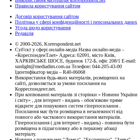
Використання матеріалів korrespondent.net
Правила користування сайтом
Договір користування сайтом
Політика у сфері конфіденційності і персональних даних
Угода щодо користування
Редакція
© 2000-2026, Korrespondent.net
Суб'єкт у сфері онлайн-медіа Назва онлайн-медіа –
«КореспонденТ.net» Адреса: 02091, місто Київ,
ХАРКІВСЬКЕ ШОСЕ, будинок 172-Б, офіс 208/1 E-mail:
sunlight@mediadim.com.ua
Телефон: 044-205-43-00
Ідентифікатор медіа – R40-06068
Використання будь-яких матеріалів, розміщених на
сайті, дозволяється за умови посилання на
Корреспондент.net.
При копіюванні матеріалів зі сторінки « Новини України
і світу» , для інтернет - видань - обов'язкове пряме
відкрите для пошукових систем гіперпосилання .
Посилання має бути розміщена в незалежності від
повного або часткового використання матеріалів.
Гіперпосилання ( для інтернет - видань) - повинна бути
розміщена в підзаголовку або в першому абзаці
матеріалу.
Новини з позначками "Думка", "Експертиза", "Заява",