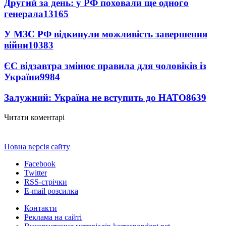
Другий за день: у РФ поховали ще одного
генерала
13165
У МЗС РФ відкинули можливість завершення
війни
10383
ЄС відзавтра змінює правила для чоловіків із
України
9984
Залужний: Україна не вступить до НАТО
8639
Читати коментарі
Повна версія сайту
Facebook
Twitter
RSS-стрічки
E-mail розсилка
Контакти
Реклама на сайті