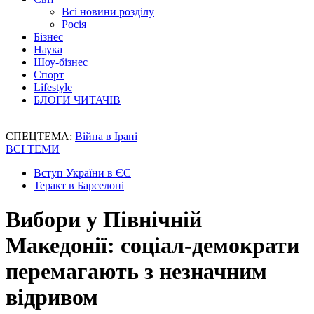
Всі новини розділу
Росія
Бізнес
Наука
Шоу-бізнес
Спорт
Lifestyle
БЛОГИ ЧИТАЧІВ
СПЕЦТЕМА:
Війна в Ірані
ВСІ ТЕМИ
Вступ України в ЄС
Теракт в Барселоні
Вибори у Північній
Македонії: соціал-демократи
перемагають з незначним
відривом