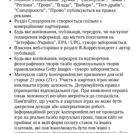
"Регіони", "Гроші", "Влада", "Вибори", "Тест-драйв",
"Спецпроекти", "Промо" публікуються на правах
реклами.
Розділ Спецпроекти створюється спільно з
комерційними партнерами.
Будь яке копіювання, публікація, передрук, чи наступне
поширення інформації, що містить посилання на
"Інтерфакс-Україна", EPA / UPG, суворо забороняється.
Власник веб-сторінки в розділі Я-Корреспондент є автор
публікації.
Будь-яке копіювання, передрук та відтворення
фотографічних творів та/або аудіовізуальних творів
правовласника Getty Images - суворо забороняється.
Матеріали сайту korrespondent.net призначені для осіб
старше 21 року (21+). Участь в азартних іграх може
викликати ігрову залежність. Дотримуйтесь правил
(принципів) відповідальної гри. При виявленні перших
ознак залежності негайно зверніться до спеціаліста.
Пам'ятайте, що участь в азартних іграх не може бути
джерелом доходів або альтернативою роботі.
Інформаційний ресурс korrespondent.net не проводить
ігри на реальні та/або віртуальні гроші, також сайт не
приймає ні в якій формі оплату ставок та інших
платежів, які пов’язані/можуть бути пов’язані з