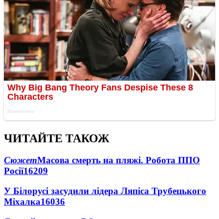
ЧИТАЙТЕ ТАКОЖ
Сюжет
Масова смерть на пляжі. Робота ППО
Росії
16209
У Білорусі засудили лідера Ляпіса Трубецького
Міхалка
16036