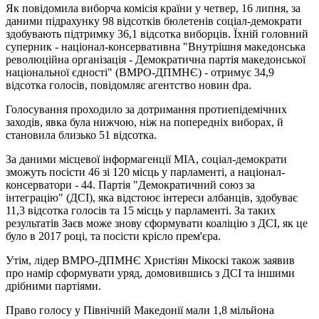
Як повідомила виборча комісія країни у четвер, 16 липня, за
даними підрахунку 98 відсотків бюлетенів соціал-демократи
здобувають підтримку 36,1 відсотка виборців. Їхній головний
суперник - націонал-консервативна "Внутрішня македонська
революційна організація - Демократична партія македонської
національної єдності" (ВМРО-ДПМНЄ) - отримує 34,9
відсотка голосів, повідомляє агентство новин dpa.
Голосування проходило за дотримання протиепідемічних
заходів, явка була нижчою, ніж на попередніх виборах, й
становила близько 51 відсотка.
За даними місцевої інформагенції MIA, соціал-демократи
зможуть посісти 46 зі 120 місць у парламенті, а націонал-
консерватори - 44. Партія "Демократичний союз за
інтеграцію" (ДСІ), яка відстоює інтереси албанців, здобуває
11,3 відсотка голосів та 15 місць у парламенті. За таких
результатів Заєв може знову сформувати коаліцію з ДСІ, як це
було в 2017 році, та посісти крісло прем'єра.
Утім, лідер ВМРО-ДПМНЄ Христіян Мікоскі також заявив
про намір сформувати уряд, домовившись з ДСІ та іншими
дрібними партіями.
Право голосу у Північній Македонії мали 1,8 мільйона