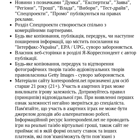
Новини з позначками "Думка", "Експертиза", "Заява",
"Регіони", "Гроші", "Влада", "Вибори", "Тест-драйв",
"Спецпроекти", "Промо" публікуються на правах
реклами.
Розділ Спецпроекти створюється спільно з
комерційними партнерами.
Будь яке копіювання, публікація, передрук, чи наступне
поширення інформації, що містить посилання на
"Інтерфакс-Україна", EPA / UPG, суворо забороняється.
Власник веб-сторінки в розділі Я-Корреспондент є автор
публікації.
Будь-яке копіювання, передрук та відтворення
фотографічних творів та/або аудіовізуальних творів
правовласника Getty Images - суворо забороняється.
Матеріали сайту korrespondent.net призначені для осіб
старше 21 року (21+). Участь в азартних іграх може
викликати ігрову залежність. Дотримуйтесь правил
(принципів) відповідальної гри. При виявленні перших
ознак залежності негайно зверніться до спеціаліста.
Пам'ятайте, що участь в азартних іграх не може бути
джерелом доходів або альтернативою роботі.
Інформаційний ресурс korrespondent.net не проводить
ігри на реальні та/або віртуальні гроші, також сайт не
приймає ні в якій формі оплату ставок та інших
платежів, які пов’язані/можуть бути пов’язані з