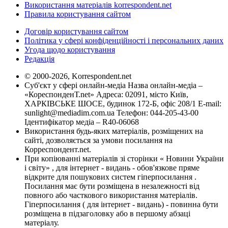
Використання матеріалів korrespondent.net
Правила користування сайтом
Договір користування сайтом
Політика у сфері конфіденційності і персональних даних
Угода щодо користування
Редакція
© 2000-2026, Korrespondent.net
Суб'єкт у сфері онлайн-медіа Назва онлайн-медіа –
«КореспонденТ.net» Адреса: 02091, місто Київ,
ХАРКІВСЬКЕ ШОСЕ, будинок 172-Б, офіс 208/1 E-mail:
sunlight@mediadim.com.ua
Телефон: 044-205-43-00
Ідентифікатор медіа – R40-06068
Використання будь-яких матеріалів, розміщених на
сайті, дозволяється за умови посилання на
Корреспондент.net.
При копіюванні матеріалів зі сторінки « Новини України
і світу» , для інтернет - видань - обов'язкове пряме
відкрите для пошукових систем гіперпосилання .
Посилання має бути розміщена в незалежності від
повного або часткового використання матеріалів.
Гіперпосилання ( для інтернет - видань) - повинна бути
розміщена в підзаголовку або в першому абзаці
матеріалу.