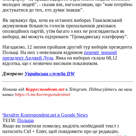
молодих людей", - сказав він, наголосивши, що "нам потрібно
достукатися до тих, хто думає інакше".
Як зауважує dpa, хоча на останніх виборах Тшасковський
акумулював більшість голосів прихильників декількох
опозиційних партій, утім багато з них не розглядаються як
виборці, які можуть підтримати "Громадянську платформу".
Нагадаємо, 12 липня пройшов другий тур виборів президента
Польщі. На них з невеликим відривом
переміг чинний
президент Анджей Дуда
. Явка на виборах склала 68,12
відсотка, що є незвично високим показником.
Джерело:
Українська служба DW
Новини від
Корреспондент.net
в Telegram. Підписуйтесь на наш
канал
https://t.me/korrespondentnet
Читайте Korrespondent.net в Google News
ТЕГИ:
Польща
Якщо ви помітили помилку, виділіть необхідний текст і
натисніть Ctrl + Enter, щоб повідомити про це редакцію.