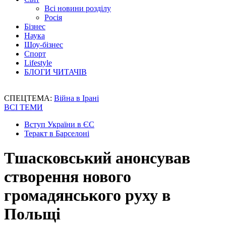
Всі новини розділу
Росія
Бізнес
Наука
Шоу-бізнес
Спорт
Lifestyle
БЛОГИ ЧИТАЧІВ
СПЕЦТЕМА:
Війна в Ірані
ВСІ ТЕМИ
Вступ України в ЄС
Теракт в Барселоні
Тшасковський анонсував
створення нового
громадянського руху в
Польщі