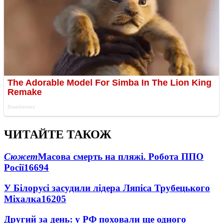
ЧИТАЙТЕ ТАКОЖ
Сюжет
Масова смерть на пляжі. Робота ППО
Росії
16694
У Білорусі засудили лідера Ляпіса Трубецького
Міхалка
16205
Другий за день: у РФ поховали ще одного