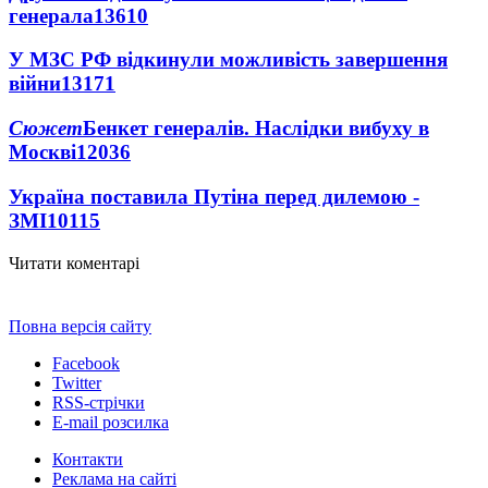
генерала
13610
У МЗС РФ відкинули можливість завершення
війни
13171
Сюжет
Бенкет генералів. Наслідки вибуху в
Москві
12036
Україна поставила Путіна перед дилемою -
ЗМІ
10115
Читати коментарі
Повна версія сайту
Facebook
Twitter
RSS-стрічки
E-mail розсилка
Контакти
Реклама на сайті