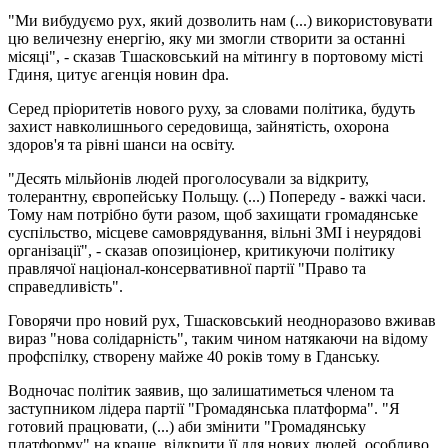
"Ми вибудуємо рух, який дозволить нам (...) використовувати
цю величезну енергію, яку ми змогли створити за останні
місяці", - сказав Тшасковський на мітингу в портовому місті
Гдиня, цитує агенція новин dpa.
Серед пріоритетів нового руху, за словами політика, будуть
захист навколишнього середовища, зайнятість, охорона
здоров'я та рівні шанси на освіту.
"Десять мільйонів людей проголосували за відкриту,
толерантну, європейську Польщу. (...) Попереду - важкі часи.
Тому нам потрібно бути разом, щоб захищати громадянське
суспільство, місцеве самоврядування, вільні ЗМІ і неурядові
організації", - сказав опозиціонер, критикуючи політику
правлячої націонал-консервативної партії "Право та
справедливість".
Говорячи про новий рух, Тшасковський неодноразово вживав
вираз "нова солідарність", таким чином натякаючи на відому
профспілку, створену майже 40 років тому в Гданську.
Водночас політик заявив, що залишатиметься членом та
заступником лідера партії "Громадянська платформа". "Я
готовий працювати, (...) аби змінити "Громадянську
платформу" на краще, відкрити її для нових людей, особливо