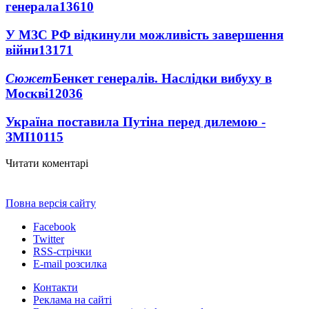
генерала
13610
У МЗС РФ відкинули можливість завершення
війни
13171
Сюжет
Бенкет генералів. Наслідки вибуху в
Москві
12036
Україна поставила Путіна перед дилемою -
ЗМІ
10115
Читати коментарі
Повна версія сайту
Facebook
Twitter
RSS-стрічки
E-mail розсилка
Контакти
Реклама на сайті