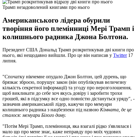
Трамп незадоволений книгами про нього
Американського лідера обурили
творіння його племінниці Мері Трамп і
колишнього радника Джона Болтона.
Президент США Дональд Трамп розкритикував дві книги про
нього, які нещодавно вийшли. Про це він написав у
Twitter
17
липня.
"Спочатку нікчемне опудало Джон Болтон, цей дурень, що
брязкає зброєю, порушує закон (він опублікував величезну
кількість секретної інформації) та угоду про нерозголошення,
щоб викликати до себе хоч якусь довіру і заробити трохи
грошей, які в підсумку все одно повністю дістануться уряду", -
зазначив американський лідер, кажучи про мемуари
колишнього радника з нацбезпеки під назвою
Кімната, де це
сталося: мемуари Білого дому.
"Потім Мері Трамп, племінниця, яка взагалі рідко з'являлася і
мало що про мене знає, каже неправду про моїх чудових