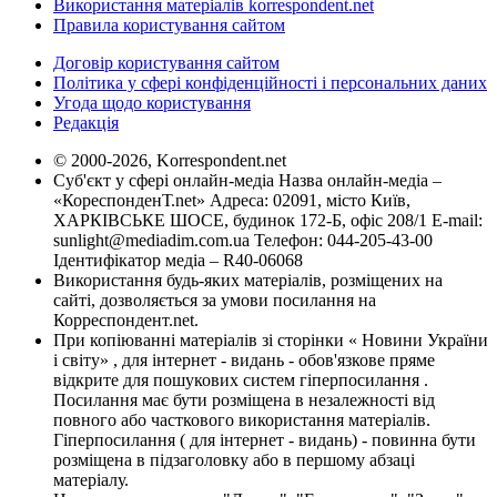
Використання матеріалів korrespondent.net
Правила користування сайтом
Договір користування сайтом
Політика у сфері конфіденційності і персональних даних
Угода щодо користування
Редакція
© 2000-2026, Korrespondent.net
Суб'єкт у сфері онлайн-медіа Назва онлайн-медіа –
«КореспонденТ.net» Адреса: 02091, місто Київ,
ХАРКІВСЬКЕ ШОСЕ, будинок 172-Б, офіс 208/1 E-mail:
sunlight@mediadim.com.ua
Телефон: 044-205-43-00
Ідентифікатор медіа – R40-06068
Використання будь-яких матеріалів, розміщених на
сайті, дозволяється за умови посилання на
Корреспондент.net.
При копіюванні матеріалів зі сторінки « Новини України
і світу» , для інтернет - видань - обов'язкове пряме
відкрите для пошукових систем гіперпосилання .
Посилання має бути розміщена в незалежності від
повного або часткового використання матеріалів.
Гіперпосилання ( для інтернет - видань) - повинна бути
розміщена в підзаголовку або в першому абзаці
матеріалу.