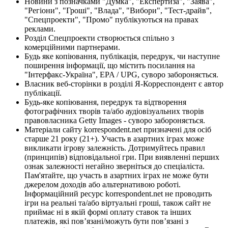
Новини з позначками "Думка", "Експертиза", "Заява",
"Регіони", "Гроші", "Влада", "Вибори", "Тест-драйв",
"Спецпроекти", "Промо" публікуються на правах
реклами.
Розділ Спецпроекти створюється спільно з
комерційними партнерами.
Будь яке копіювання, публікація, передрук, чи наступне
поширення інформації, що містить посилання на
"Інтерфакс-Україна", EPA / UPG, суворо забороняється.
Власник веб-сторінки в розділі Я-Корреспондент є автор
публікації.
Будь-яке копіювання, передрук та відтворення
фотографічних творів та/або аудіовізуальних творів
правовласника Getty Images - суворо забороняється.
Матеріали сайту korrespondent.net призначені для осіб
старше 21 року (21+). Участь в азартних іграх може
викликати ігрову залежність. Дотримуйтесь правил
(принципів) відповідальної гри. При виявленні перших
ознак залежності негайно зверніться до спеціаліста.
Пам'ятайте, що участь в азартних іграх не може бути
джерелом доходів або альтернативою роботі.
Інформаційний ресурс korrespondent.net не проводить
ігри на реальні та/або віртуальні гроші, також сайт не
приймає ні в якій формі оплату ставок та інших
платежів, які пов’язані/можуть бути пов’язані з