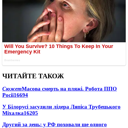
ЧИТАЙТЕ ТАКОЖ
Сюжет
Масова смерть на пляжі. Робота ППО
Росії
16694
У Білорусі засудили лідера Ляпіса Трубецького
Міхалка
16205
Другий за день: у РФ поховали ще одного