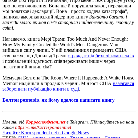
батьків (які терпіти її не могли) і про мене і теж порушує угоду
про нерозголошення. Вона ще й порушила закон, передавши
мої податкові декларації. Вона - просто ходяча катастрофа", -
написав американський лідер про книгу
Занадто багато і
завжди мало: як моя сім'я створила найнебезпечнішу людину у
світі.
Нагадаємо, книга Мері Трамп Too Much And Never Enough:
How My Family Created the World's Most Dangerous Man
вийшла в світ у липні. У ній племінниця президента США
стверджує, що Дональд Трамп
страждає від безлічі комплексів
і позбавлений здатності співпереживати іншим через
негативний вплив сім'ї.
Мемуари Болтона The Room Where It Happened: A White House
Memoir надійшли в продаж в червні. Мін'юст США
намагався
заборонити публікацію книги в суді
.
Болтон розповів, як йому вдалося написати книгу
Новини від
Корреспондент.net
в Telegram. Підписуйтесь на наш
канал
https://t.me/korrespondentnet
Читайте Korrespondent.net в Google News