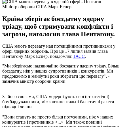
Міністр оборони США Марк Еспер
Країна зберігає боєздатну ядерну
тріаду, щоб стримувати конфлікти і
загрози, наголосив глава Пентагону.
США мають перевагу над потенційними противниками у
сфері ядерних озброєнь. Про це 17 липня заявив глава
Пентагону Марк Еспер, повідомляє
ТАСС
.
"Ми зберігаємо надзвичайно боєздатну ядерну тріаду. Більш
боєздатну, ніж у наших супротивників і конкурентів. Ми
продовжимо в майбутні роки зберігати цю перевагу", -
зазначив міністр оборони країни.
За його словами, США модернізують свої (стратегічні)
бомбардувальники, міжконтинентальні балістичні ракети і
підводні човни.
"Вони стануть не просто більш потужними, ніж у наших
конкурентів і противників <...>. Ми також повинні