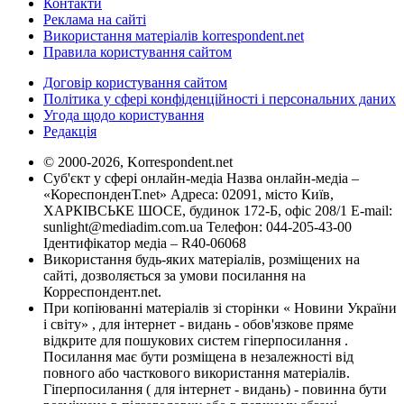
Контакти
Реклама на сайті
Використання матеріалів korrespondent.net
Правила користування сайтом
Договір користування сайтом
Політика у сфері конфіденційності і персональних даних
Угода щодо користування
Редакція
© 2000-2026, Korrespondent.net
Суб'єкт у сфері онлайн-медіа Назва онлайн-медіа –
«КореспонденТ.net» Адреса: 02091, місто Київ,
ХАРКІВСЬКЕ ШОСЕ, будинок 172-Б, офіс 208/1 E-mail:
sunlight@mediadim.com.ua
Телефон: 044-205-43-00
Ідентифікатор медіа – R40-06068
Використання будь-яких матеріалів, розміщених на
сайті, дозволяється за умови посилання на
Корреспондент.net.
При копіюванні матеріалів зі сторінки « Новини України
і світу» , для інтернет - видань - обов'язкове пряме
відкрите для пошукових систем гіперпосилання .
Посилання має бути розміщена в незалежності від
повного або часткового використання матеріалів.
Гіперпосилання ( для інтернет - видань) - повинна бути