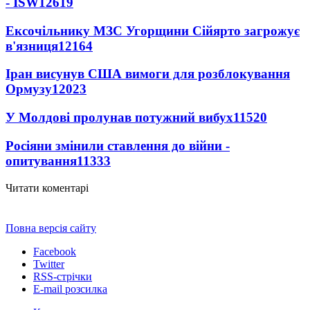
- ISW
12619
Ексочільнику МЗС Угорщини Сійярто загрожує
в'язниця
12164
Іран висунув США вимоги для розблокування
Ормузу
12023
У Молдові пролунав потужний вибух
11520
Росіяни змінили ставлення до війни -
опитування
11333
Читати коментарі
Повна версія сайту
Facebook
Twitter
RSS-стрічки
E-mail розсилка