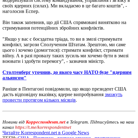
модернізувати систему командування, управління і зв'язку в
своїх ядерних (силах). Ми вкладаємо в це багато коштів", -
наголосив Еспер.
Він також запевнив, що дії США спрямовані винятково на
стримування потенційних збройних конфліктів.
"Якщо у вас є боєздатна тріада, то ви в змозі стримувати
конфлікт, загрози Сполученим Штатам. Зрештою, ми саме
цього і хочемо (домогтися): стримати конфлікт, стримати
війну. А в разі провалу таких зусиль ми хочемо бути в змозі
воювати і здобути перемогу", - зазначив міністр.
Столтенберг уточнив, до якого часу НАТО буде "ядерним
альянсом"
Раніше в Пентагоні повідомили, що якщо президент США
дасть відповідну вказівку, ядерне випробування
зможуть
провести протягом кількох місяців
.
Новини від
Корреспондент.net
в Telegram. Підписуйтесь на наш
канал
https://t.me/korrespondentnet
Читайте Korrespondent.net в Google News