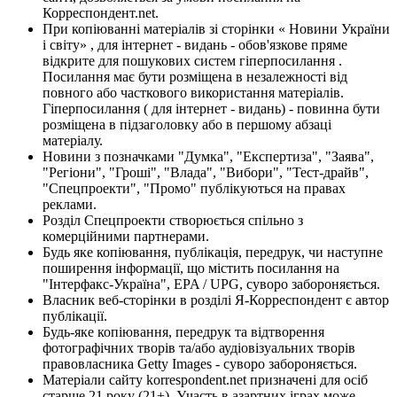
Корреспондент.net.
При копіюванні матеріалів зі сторінки « Новини України
і світу» , для інтернет - видань - обов'язкове пряме
відкрите для пошукових систем гіперпосилання .
Посилання має бути розміщена в незалежності від
повного або часткового використання матеріалів.
Гіперпосилання ( для інтернет - видань) - повинна бути
розміщена в підзаголовку або в першому абзаці
матеріалу.
Новини з позначками "Думка", "Експертиза", "Заява",
"Регіони", "Гроші", "Влада", "Вибори", "Тест-драйв",
"Спецпроекти", "Промо" публікуються на правах
реклами.
Розділ Спецпроекти створюється спільно з
комерційними партнерами.
Будь яке копіювання, публікація, передрук, чи наступне
поширення інформації, що містить посилання на
"Інтерфакс-Україна", EPA / UPG, суворо забороняється.
Власник веб-сторінки в розділі Я-Корреспондент є автор
публікації.
Будь-яке копіювання, передрук та відтворення
фотографічних творів та/або аудіовізуальних творів
правовласника Getty Images - суворо забороняється.
Матеріали сайту korrespondent.net призначені для осіб
старше 21 року (21+). Участь в азартних іграх може