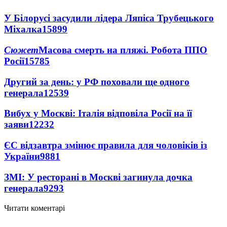
У Білорусі засудили лідера Ляпіса Трубецького
Міхалка
15899
Сюжет
Масова смерть на пляжі. Робота ППО
Росії
15785
Другий за день: у РФ поховали ще одного
генерала
12539
Вибух у Москві: Італія відповіла Росії на її
заяви
12232
ЄС відзавтра змінює правила для чоловіків із
України
9881
ЗМІ: У ресторані в Москві загинула дочка
генерала
9293
Читати коментарі