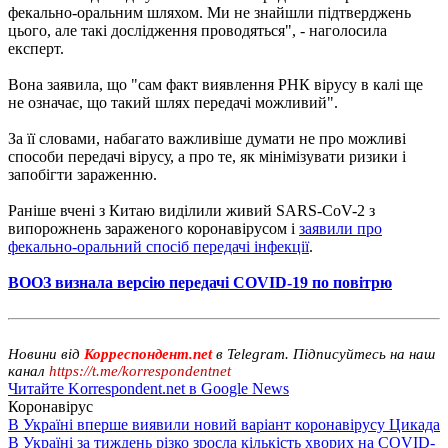
фекально-оральним шляхом. Ми не знайшли підтверджень
цього, але такі дослідження проводяться", - наголосила
експерт.
Вона заявила, що "сам факт виявлення РНК вірусу в калі ще
не означає, що такий шлях передачі можливий".
За її словами, набагато важливіше думати не про можливі
способи передачі вірусу, а про те, як мінімізувати ризики і
запобігти зараженню.
Раніше вчені з Китаю виділили живий SARS-CoV-2 з
випорожнень зараженого коронавірусом і
заявили про
фекально-оральний спосіб передачі інфекції
.
ВООЗ визнала версію передачі COVID-19 по повітрю
Новини від
Корреспондент.net
в Telegram. Підписуйтесь на наш
канал
https://t.me/korrespondentnet
Читайте Korrespondent.net в Google News
Коронавірус
В Україні вперше виявили новий варіант коронавірусу Цикада
В Україні за тиждень різко зросла кількість хворих на COVID-