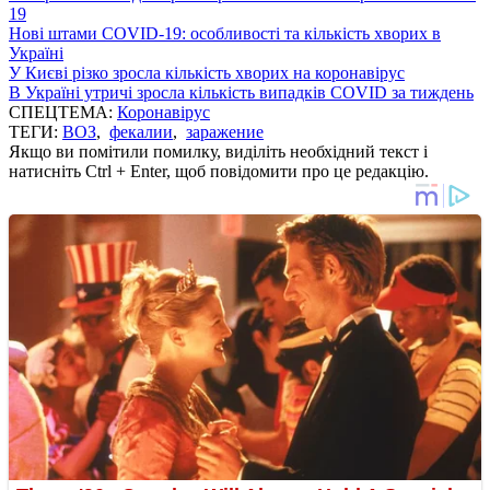
19
Нові штами COVID-19: особливості та кількість хворих в
Україні
У Києві різко зросла кількість хворих на коронавірус
В Україні утричі зросла кількість випадків COVID за тиждень
СПЕЦТЕМА:
Коронавірус
ТЕГИ:
ВОЗ
,
фекалии
,
заражение
Якщо ви помітили помилку, виділіть необхідний текст і
натисніть Ctrl + Enter, щоб повідомити про це редакцію.