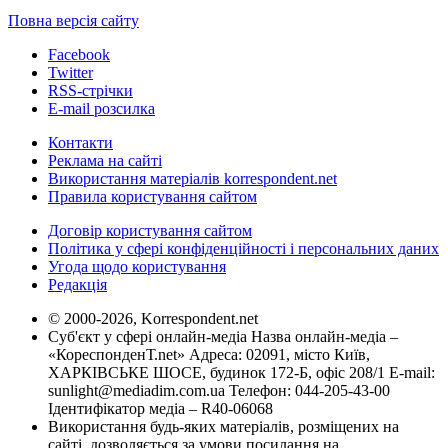
Повна версія сайту
Facebook
Twitter
RSS-стрічки
E-mail розсилка
Контакти
Реклама на сайті
Використання матеріалів korrespondent.net
Правила користування сайтом
Договір користування сайтом
Політика у сфері конфіденційності і персональних даних
Угода щодо користування
Редакція
© 2000-2026, Korrespondent.net
Суб'єкт у сфері онлайн-медіа Назва онлайн-медіа –
«КореспонденТ.net» Адреса: 02091, місто Київ,
ХАРКІВСЬКЕ ШОСЕ, будинок 172-Б, офіс 208/1 E-mail:
sunlight@mediadim.com.ua
Телефон: 044-205-43-00
Ідентифікатор медіа – R40-06068
Використання будь-яких матеріалів, розміщених на
сайті, дозволяється за умови посилання на