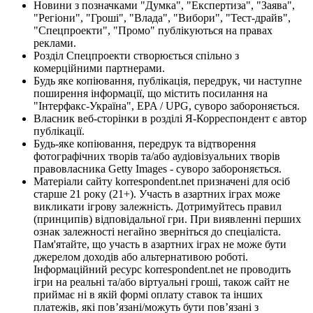
Новини з позначками "Думка", "Експертиза", "Заява",
"Регіони", "Гроші", "Влада", "Вибори", "Тест-драйв",
"Спецпроекти", "Промо" публікуються на правах
реклами.
Розділ Спецпроекти створюється спільно з
комерційними партнерами.
Будь яке копіювання, публікація, передрук, чи наступне
поширення інформації, що містить посилання на
"Інтерфакс-Україна", EPA / UPG, суворо забороняється.
Власник веб-сторінки в розділі Я-Корреспондент є автор
публікації.
Будь-яке копіювання, передрук та відтворення
фотографічних творів та/або аудіовізуальних творів
правовласника Getty Images - суворо забороняється.
Матеріали сайту korrespondent.net призначені для осіб
старше 21 року (21+). Участь в азартних іграх може
викликати ігрову залежність. Дотримуйтесь правил
(принципів) відповідальної гри. При виявленні перших
ознак залежності негайно зверніться до спеціаліста.
Пам'ятайте, що участь в азартних іграх не може бути
джерелом доходів або альтернативою роботі.
Інформаційний ресурс korrespondent.net не проводить
ігри на реальні та/або віртуальні гроші, також сайт не
приймає ні в якій формі оплату ставок та інших
платежів, які пов’язані/можуть бути пов’язані з