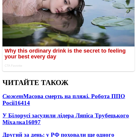
ЧИТАЙТЕ ТАКОЖ
Сюжет
Масова смерть на пляжі. Робота ППО
Росії
16414
У Білорусі засудили лідера Ляпіса Трубецького
Міхалка
16097
Другий за день: у РФ поховали ще одного