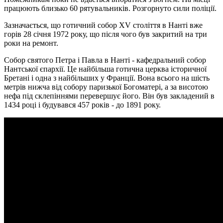
працюють близько 60 рятувальників. Розгорнуто сили поліції.
Зазначається, що готичний собор XV століття в Нанті вже
горів 28 січня 1972 року, що після чого був закритий на три
роки на ремонт.
Собор святого Петра і Павла в Нанті - кафедральний собор
Нантської єпархії. Це найбільша готична церква історичної
Бретані і одна з найбільших у Франції. Вона всього на шість
метрів нижча від собору паризької Богоматері, а за висотою
нефа під склепіннями перевершує його. Він був закладений в
1434 році і будувався 457 років - до 1891 року.