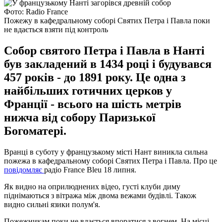
Фото: Radio France
Пожежу в кафедральному соборі Святих Петра і Павла поки
не вдається взяти під контроль
Собор святого Петра і Павла в Нанті
був закладений в 1434 році і будувався
457 років - до 1891 року. Це одна з
найбільших готичних церков у
Франції - всього на шість метрів
нижча від собору Паризької
Богоматері.
Вранці в суботу у французькому місті Нант виникла сильна
пожежа в кафедральному соборі Святих Петра і Павла. Про це
повідомляє
радіо France Bleu 18 липня.
Як видно на оприлюднених відео, густі клуби диму
піднімаються з вітража між двома вежами будівлі. Також
видно сильні язики полум'я.
Пожежникам поки не вдається впоратися з вогнем. На місці