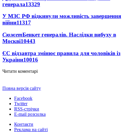
генерала
13329
У МЗС РФ відкинули можливість завершення
війни
11317
Сюжет
Бенкет генералів. Наслідки вибуху в
Москві
10443
ЄС відзавтра змінює правила для чоловіків із
України
10016
Читати коментарі
Повна версія сайту
Facebook
Twitter
RSS-стрічки
E-mail розсилка
Контакти
Реклама на сайті