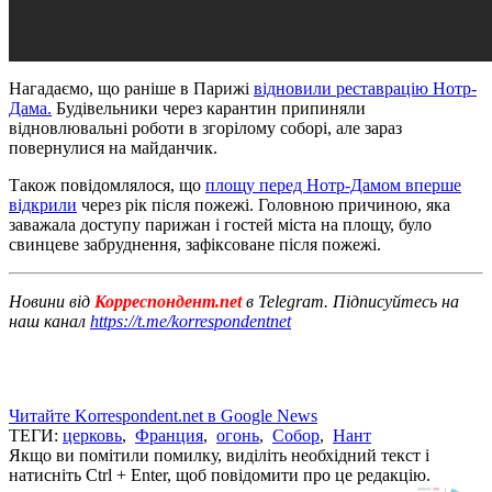
Нагадаємо, що раніше в Парижі
відновили реставрацію Нотр-
Дама.
Будівельники через карантин припиняли
відновлювальні роботи в згорілому соборі, але зараз
повернулися на майданчик.
Також повідомлялося, що
площу перед Нотр-Дамом вперше
відкрили
через рік після пожежі. Головною причиною, яка
заважала доступу парижан і гостей міста на площу, було
свинцеве забруднення, зафіксоване після пожежі.
Новини від
Корреспондент.net
в Telegram. Підписуйтесь на
наш канал
https://t.me/korrespondentnet
Читайте Korrespondent.net в Google News
ТЕГИ:
церковь
,
Франция
,
огонь
,
Собор
,
Нант
Якщо ви помітили помилку, виділіть необхідний текст і
натисніть Ctrl + Enter, щоб повідомити про це редакцію.