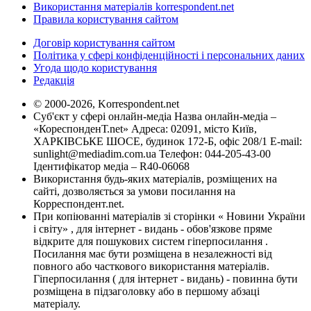
Використання матеріалів korrespondent.net
Правила користування сайтом
Договір користування сайтом
Політика у сфері конфіденційності і персональних даних
Угода щодо користування
Редакція
© 2000-2026, Korrespondent.net
Суб'єкт у сфері онлайн-медіа Назва онлайн-медіа –
«КореспонденТ.net» Адреса: 02091, місто Київ,
ХАРКІВСЬКЕ ШОСЕ, будинок 172-Б, офіс 208/1 E-mail:
sunlight@mediadim.com.ua
Телефон: 044-205-43-00
Ідентифікатор медіа – R40-06068
Використання будь-яких матеріалів, розміщених на
сайті, дозволяється за умови посилання на
Корреспондент.net.
При копіюванні матеріалів зі сторінки « Новини України
і світу» , для інтернет - видань - обов'язкове пряме
відкрите для пошукових систем гіперпосилання .
Посилання має бути розміщена в незалежності від
повного або часткового використання матеріалів.
Гіперпосилання ( для інтернет - видань) - повинна бути
розміщена в підзаголовку або в першому абзаці
матеріалу.