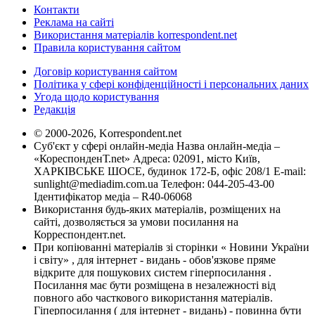
Контакти
Реклама на сайті
Використання матеріалів korrespondent.net
Правила користування сайтом
Договір користування сайтом
Політика у сфері конфіденційності і персональних даних
Угода щодо користування
Редакція
© 2000-2026, Korrespondent.net
Суб'єкт у сфері онлайн-медіа Назва онлайн-медіа –
«КореспонденТ.net» Адреса: 02091, місто Київ,
ХАРКІВСЬКЕ ШОСЕ, будинок 172-Б, офіс 208/1 E-mail:
sunlight@mediadim.com.ua
Телефон: 044-205-43-00
Ідентифікатор медіа – R40-06068
Використання будь-яких матеріалів, розміщених на
сайті, дозволяється за умови посилання на
Корреспондент.net.
При копіюванні матеріалів зі сторінки « Новини України
і світу» , для інтернет - видань - обов'язкове пряме
відкрите для пошукових систем гіперпосилання .
Посилання має бути розміщена в незалежності від
повного або часткового використання матеріалів.
Гіперпосилання ( для інтернет - видань) - повинна бути