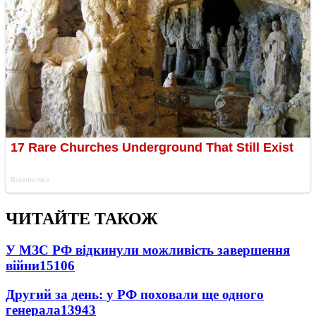
ЧИТАЙТЕ ТАКОЖ
У МЗС РФ відкинули можливість завершення
війни
15106
Другий за день: у РФ поховали ще одного
генерала
13943