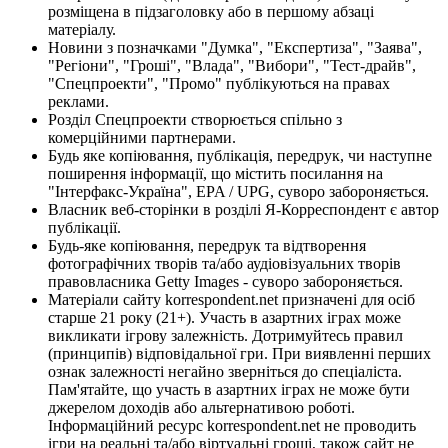
розміщена в підзаголовку або в першому абзаці
матеріалу.
Новини з позначками "Думка", "Експертиза", "Заява",
"Регіони", "Гроші", "Влада", "Вибори", "Тест-драйв",
"Спецпроекти", "Промо" публікуються на правах
реклами.
Розділ Спецпроекти створюється спільно з
комерційними партнерами.
Будь яке копіювання, публікація, передрук, чи наступне
поширення інформації, що містить посилання на
"Інтерфакс-Україна", EPA / UPG, суворо забороняється.
Власник веб-сторінки в розділі Я-Корреспондент є автор
публікації.
Будь-яке копіювання, передрук та відтворення
фотографічних творів та/або аудіовізуальних творів
правовласника Getty Images - суворо забороняється.
Матеріали сайту korrespondent.net призначені для осіб
старше 21 року (21+). Участь в азартних іграх може
викликати ігрову залежність. Дотримуйтесь правил
(принципів) відповідальної гри. При виявленні перших
ознак залежності негайно зверніться до спеціаліста.
Пам'ятайте, що участь в азартних іграх не може бути
джерелом доходів або альтернативою роботі.
Інформаційний ресурс korrespondent.net не проводить
ігри на реальні та/або віртуальні гроші, також сайт не