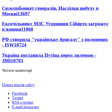
Сюжет
Бенкет генералів. Наслідки вибуху в
Москві
13697
Ексочільнику МЗС Угорщини Сійярто загрожує
в'язниця
11068
РФ створила "українську бригаду" з полонених
- ISW
10724
Україна поставила Путіна перед дилемою -
ЗМІ
10703
Читати коментарі
Повна версія сайту
Facebook
Twitter
RSS-стрічки
E-mail розсилка