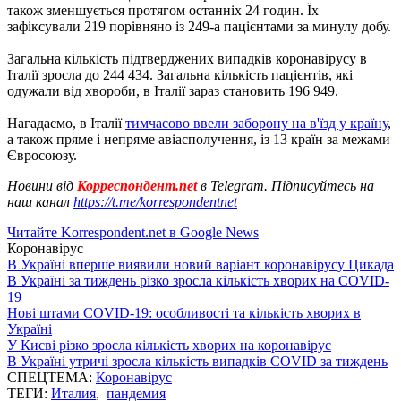
також зменшується протягом останніх 24 годин. Їх
зафіксували 219 порівняно із 249-а пацієнтами за минулу добу.
Загальна кількість підтверджених випадків коронавірусу в
Італії зросла до 244 434. Загальна кількість пацієнтів, які
одужали від хвороби, в Італії зараз становить 196 949.
Нагадаємо, в Італії
тимчасово ввели заборону на в'їзд у країну
,
а також пряме і непряме авіасполучення, із 13 країн за межами
Євросоюзу.
Новини від
Корреспондент.net
в Telegram. Підписуйтесь на
наш канал
https://t.me/korrespondentnet
Читайте Korrespondent.net в Google News
Коронавірус
В Україні вперше виявили новий варіант коронавірусу Цикада
В Україні за тиждень різко зросла кількість хворих на COVID-
19
Нові штами COVID-19: особливості та кількість хворих в
Україні
У Києві різко зросла кількість хворих на коронавірус
В Україні утричі зросла кількість випадків COVID за тиждень
СПЕЦТЕМА:
Коронавірус
ТЕГИ:
Италия
,
пандемия