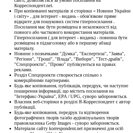
сайті, дозволяється за умови посилання на
Корреспондент.net.
При копіюванні матеріалів зі сторінки « Новини України
і світу» , для інтернет - видань - обов'язкове пряме
відкрите для пошукових систем гіперпосилання .
Посилання має бути розміщена в незалежності від
повного або часткового використання матеріалів.
Гіперпосилання ( для інтернет - видань) - повинна бути
розміщена в підзаголовку або в першому абзаці
матеріалу.
Новини з позначками "Думка", "Експертиза", "Заява",
"Регіони", "Гроші", "Влада", "Вибори", "Тест-драйв",
"Спецпроекти", "Промо" публікуються на правах
реклами.
Розділ Спецпроекти створюється спільно з
комерційними партнерами.
Будь яке копіювання, публікація, передрук, чи наступне
поширення інформації, що містить посилання на
"Інтерфакс-Україна", EPA / UPG, суворо забороняється.
Власник веб-сторінки в розділі Я-Корреспондент є автор
публікації.
Будь-яке копіювання, передрук та відтворення
фотографічних творів та/або аудіовізуальних творів
правовласника Getty Images - суворо забороняється.
Матеріали сайту korrespondent.net призначені для осіб