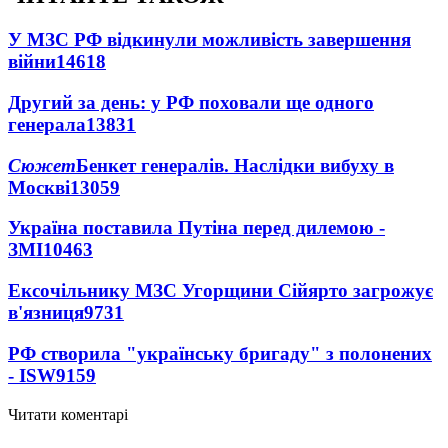
У МЗС РФ відкинули можливість завершення
війни
14618
Другий за день: у РФ поховали ще одного
генерала
13831
Сюжет
Бенкет генералів. Наслідки вибуху в
Москві
13059
Україна поставила Путіна перед дилемою -
ЗМІ
10463
Ексочільнику МЗС Угорщини Сійярто загрожує
в'язниця
9731
РФ створила "українську бригаду" з полонених
- ISW
9159
Читати коментарі