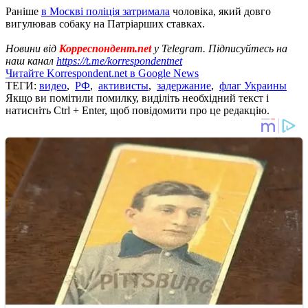
Раніше
в Москві поліція затримала
чоловіка, який довго
вигулював собаку на Патріарших ставках.
Новини від
Корреспондент.net
у Telegram. Підписуйтесь на
наш канал
https://t.me/korrespondentnet
Читайте Korrespondent.net в Google News
ТЕГИ:
видео
,
РФ
,
активисты
,
задержание
,
флаг Украины
Якщо ви помітили помилку, виділіть необхідний текст і
натисніть Ctrl + Enter, щоб повідомити про це редакцію.