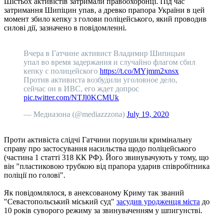
Шістьох активістів затримали правоохоронці. Під час
затримання Шипіцин упав, а древко прапора України в цей
момент збило кепку з голови поліцейського, який проводив
силові дії, зазначено в повідомленні.
Вчера в Гатчине активист Владимир Шипицын
упал во время задержания и случайно флагом сбил
кепку с полицейского
https://t.co/MYjmm2xnsx
Против активиста возбудили уголовное дело,
сейчас он в ИВС, его ждет допрос
pic.twitter.com/NTJl0KCMUk
— Медиазона (@mediazzzona)
July 19, 2020
Проти активіста слідчі Гатчини порушили кримінальну
справу про застосування насильства щодо поліцейського
(частина 1 статті 318 КК РФ). Його звинувачують у тому, що
він "пластиковою трубкою від прапора ударив співробітника
поліції по голові".
Як повідомлялося, в анексованому Криму так званий
"Севастопольський міський суд"
засудив уродженця міста
до
10 років суворого режиму за звинуваченням у шпигунстві.