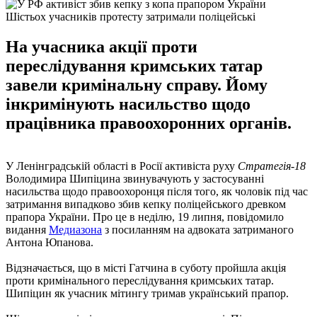
Шістьох учасників протесту затримали поліцейські
На учасника акції проти
переслідування кримських татар
завели кримінальну справу. Йому
інкримінують насильство щодо
працівника правоохоронних органів.
У Ленінградській області в Росії активіста руху
Стратегія-18
Володимира Шипіцина звинувачують у застосуванні
насильства щодо правоохоронця після того, як чоловік під час
затримання випадково збив кепку поліцейського древком
прапора України. Про це в неділю, 19 липня, повідомило
видання
Медиазона
з посиланням на адвоката затриманого
Антона Юпанова.
Відзначається, що в місті Гатчина в суботу пройшла акція
проти кримінального переслідування кримських татар.
Шипіцин як учасник мітингу тримав український прапор.