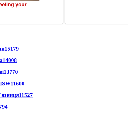
ни
15179
а
14008
ві
13770
 ISW
11600
'язниця
11527
794