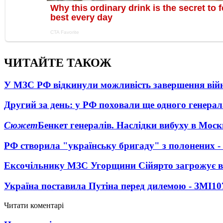
ЧИТАЙТЕ ТАКОЖ
У МЗС РФ відкинули можливість завершення вій
Другий за день: у РФ поховали ще одного генерал
Сюжет
Бенкет генералів. Наслідки вибуху в Моск
РФ створила "українську бригаду" з полонених -
Ексочільнику МЗС Угорщини Сійярто загрожує в
Україна поставила Путіна перед дилемою - ЗМІ
10
Читати коментарі