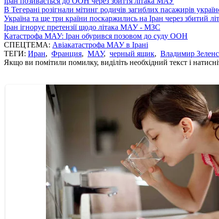
Іран позивається до ООН через збиття літака МАУ
В Тегерані розігнали мітинг родичів загиблих пасажирів україн
Україна та ще три країни поскаржились на Іран через збитий л
Іран ігнорує претензії щодо літака МАУ - МЗС
Катастрофа МАУ: Іран обурився позовом до суду ООН
СПЕЦТЕМА:
Авіакатастрофа МАУ в Ірані
ТЕГИ:
Иран
,
Франция
,
МАУ
,
черный ящик
,
Владимир Зелен
Якщо ви помітили помилку, виділіть необхідний текст і натисніт