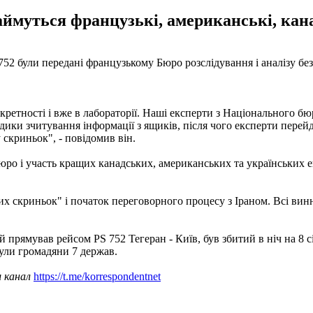
уться французькі, американські, канад
2 були передані французькому Бюро розслідування і аналізу безп
ретності і вже в лабораторії. Наші експерти з Національного бю
ки зчитування інформації з ящиків, після чого експерти перейд
 скриньок", - повідомив він.
юро і участь кращих канадських, американських та українських 
х скриньок" і початок переговорного процесу з Іраном. Всі винн
 прямував рейсом PS 752 Тегеран - Київ, був збитий в ніч на 8 с
були громадяни 7 держав.
ш канал
https://t.me/korrespondentnet