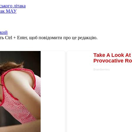
ського літака
ітак МАУ
ский
ь Ctrl + Enter, щоб повідомити про це редакцію.