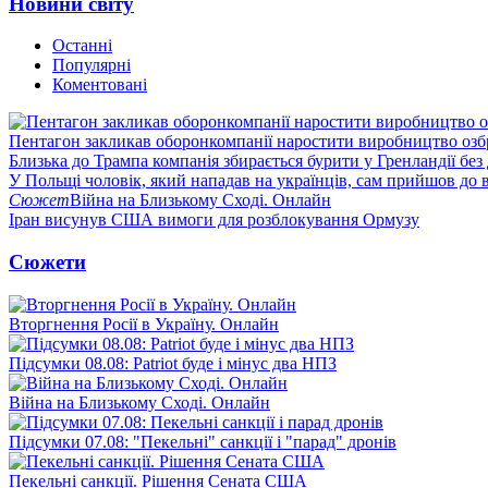
Новини світу
Останні
Популярні
Коментовані
Пентагон закликав оборонкомпанії наростити виробництво озб
Близька до Трампа компанія збирається бурити у Гренландії без
У Польщі чоловік, який нападав на українців, сам прийшов до в
Сюжет
Війна на Близькому Сході. Онлайн
Іран висунув США вимоги для розблокування Ормузу
Сюжети
Вторгнення Росії в Україну. Онлайн
Підсумки 08.08: Patriot буде і мінус два НПЗ
Війна на Близькому Сході. Онлайн
Підсумки 07.08: "Пекельні" санкції і "парад" дронів
Пекельні санкції. Рішення Сената США