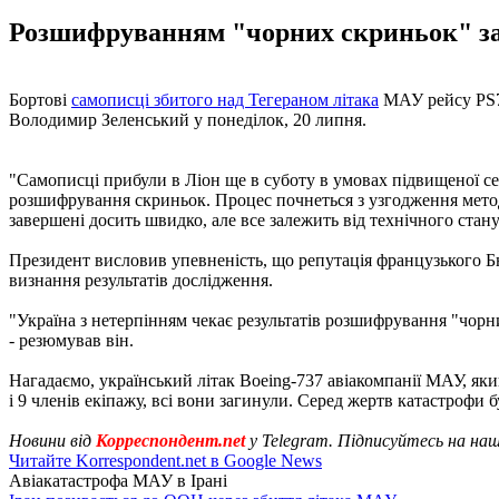
Розшифруванням "чорних скриньок" займ
Бортові
самописці збитого над Тегераном літака
МАУ рейсу PS75
Володимир Зеленський у понеділок, 20 липня.
"Самописці прибули в Ліон ще в суботу в умовах підвищеної сек
розшифрування скриньок. Процес почнеться з узгодження методи
завершені досить швидко, але все залежить від технічного стану
Президент висловив упевненість, що репутація французького Б
визнання результатів дослідження.
"Україна з нетерпінням чекає результатів розшифрування "чорни
- резюмував він.
Нагадаємо, український літак Boeing-737 авіакомпанії МАУ, який
і 9 членів екіпажу, всі вони загинули. Серед жертв катастрофи 
Новини від
Корреспондент.net
у Telegram. Підписуйтесь на на
Читайте Korrespondent.net в Google News
Авіакатастрофа МАУ в Ірані