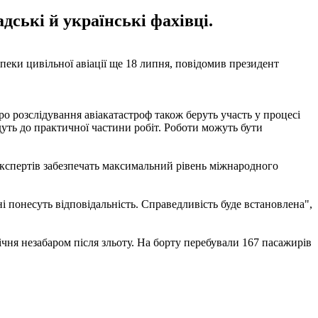
ські й українські фахівці.
еки цивільної авіації ще 18 липня, повідомив президент
ро розслідування авіакатастроф також беруть участь у процесі
уть до практичної частини робіт. Роботи можуть бути
експертів забезпечать максимальний рівень міжнародного
і понесуть відповідальність. Справедливість буде встановлена",
ічня незабаром після зльоту. На борту перебували 167 пасажирів