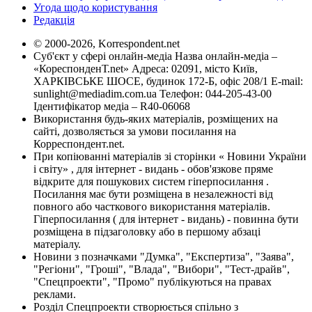
Угода щодо користування
Редакція
© 2000-2026, Korrespondent.net
Суб'єкт у сфері онлайн-медіа Назва онлайн-медіа –
«КореспонденТ.net» Адреса: 02091, місто Київ,
ХАРКІВСЬКЕ ШОСЕ, будинок 172-Б, офіс 208/1 E-mail:
sunlight@mediadim.com.ua
Телефон: 044-205-43-00
Ідентифікатор медіа – R40-06068
Використання будь-яких матеріалів, розміщених на
сайті, дозволяється за умови посилання на
Корреспондент.net.
При копіюванні матеріалів зі сторінки « Новини України
і світу» , для інтернет - видань - обов'язкове пряме
відкрите для пошукових систем гіперпосилання .
Посилання має бути розміщена в незалежності від
повного або часткового використання матеріалів.
Гіперпосилання ( для інтернет - видань) - повинна бути
розміщена в підзаголовку або в першому абзаці
матеріалу.
Новини з позначками "Думка", "Експертиза", "Заява",
"Регіони", "Гроші", "Влада", "Вибори", "Тест-драйв",
"Спецпроекти", "Промо" публікуються на правах
реклами.
Розділ Спецпроекти створюється спільно з