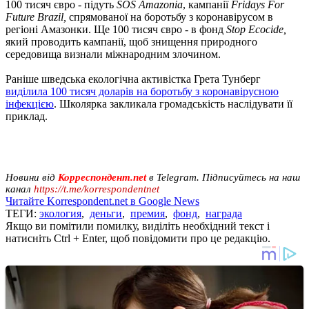
100 тисяч євро - підуть
SOS Amazonia
, кампанії
Fridays For
Future Brazil,
спрямованої на боротьбу з коронавірусом в
регіоні Амазонки. Ще 100 тисяч євро - в фонд
Stop Ecocide,
який проводить кампанії, щоб знищення природного
середовища визнали міжнародним злочином.
Раніше шведська екологічна активістка Грета Тунберг
виділила 100 тисяч доларів на боротьбу з коронавірусною
інфекцією
. Школярка закликала громадськість наслідувати її
приклад.
Новини від
Корреспондент.net
в Telegram. Підписуйтесь на наш
канал
https://t.me/korrespondentnet
Читайте Korrespondent.net в Google News
ТЕГИ:
экология
,
деньги
,
премия
,
фонд
,
награда
Якщо ви помітили помилку, виділіть необхідний текст і
натисніть Ctrl + Enter, щоб повідомити про це редакцію.