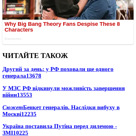
ЧИТАЙТЕ ТАКОЖ
Другий за день: у РФ поховали ще одного
генерала
13678
У МЗС РФ відкинули можливість завершення
війни
13553
Сюжет
Бенкет генералів. Наслідки вибуху в
Москві
12235
Україна поставила Путіна перед дилемою -
ЗМІ
10225