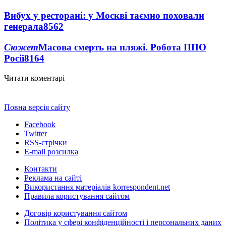
Вибух у ресторані: у Москві таємно поховали
генерала
8562
Сюжет
Масова смерть на пляжі. Робота ППО
Росії
8164
Читати коментарі
Повна версія сайту
Facebook
Twitter
RSS-стрічки
E-mail розсилка
Контакти
Реклама на сайті
Використання матеріалів korrespondent.net
Правила користування сайтом
Договір користування сайтом
Політика у сфері конфіденційності і персональних даних