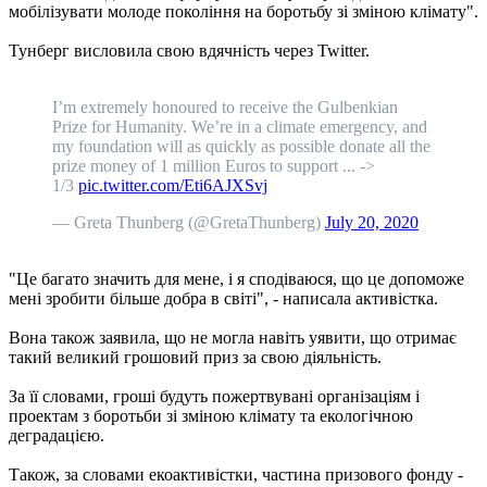
мобілізувати молоде покоління на боротьбу зі зміною клімату".
Тунберг висловила свою вдячність через Twitter.
I’m extremely honoured to receive the Gulbenkian
Prize for Humanity. We’re in a climate emergency, and
my foundation will as quickly as possible donate all the
prize money of 1 million Euros to support ... ->
1/3
pic.twitter.com/Eti6AJXSvj
— Greta Thunberg (@GretaThunberg)
July 20, 2020
"Це багато значить для мене, і я сподіваюся, що це допоможе
мені зробити більше добра в світі", - написала активістка.
Вона також заявила, що не могла навіть уявити, що отримає
такий великий грошовий приз за свою діяльність.
За її словами, гроші будуть пожертвувані організаціям і
проектам з боротьби зі зміною клімату та екологічною
деградацією.
Також, за словами екоактивістки, частина призового фонду -