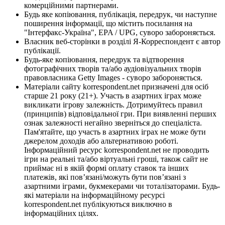
комерційними партнерами.
Будь яке копіювання, публікація, передрук, чи наступне
поширення інформації, що містить посилання на
"Інтерфакс-Україна", EPA / UPG, суворо забороняється.
Власник веб-сторінки в розділі Я-Корреспондент є автор
публікації.
Будь-яке копіювання, передрук та відтворення
фотографічних творів та/або аудіовізуальних творів
правовласника Getty Images - суворо забороняється.
Матеріали сайту korrespondent.net призначені для осіб
старше 21 року (21+). Участь в азартних іграх може
викликати ігрову залежність. Дотримуйтесь правил
(принципів) відповідальної гри. При виявленні перших
ознак залежності негайно зверніться до спеціаліста.
Пам'ятайте, що участь в азартних іграх не може бути
джерелом доходів або альтернативою роботі.
Інформаційний ресурс korrespondent.net не проводить
ігри на реальні та/або віртуальні гроші, також сайт не
приймає ні в якій формі оплату ставок та інших
платежів, які пов’язані/можуть бути пов’язані з
азартними іграми, букмекерами чи тоталізаторами. Будь-
які матеріали на інформаційному ресурсі
korrespondent.net публікуються виключно в
інформаційних цілях.