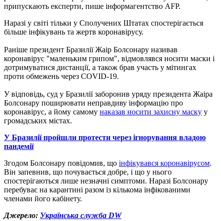
припускають експерти, пише інформагентство AFP.
Наразі у світі тільки у Сполучених Штатах спостерігається
більше інфікувань та жертв коронавірусу.
Раніше президент Бразилії Жаір Болсонару називав
коронавірус "маленьким грипом", відмовлявся носити маски і
дотримуватися дистанції, а також брав участь у мітингах
проти обмежень через COVID-19.
У відповідь, суд у Бразилії заборонив уряду президента Жаіра
Болсонару поширювати неправдиву інформацію про
коронавірус, а йому самому
наказав носити захисну маску
у
громадських містах.
У Бразилії пройшли протести через ігнорування владою
пандемії
Згодом Болсонару повідомив, що
інфікувався коронавірусом
.
Він запевнив, що почувається добре, і що у нього
спостерігаються лише незначні симптоми. Наразі Болсонару
перебуває на карантині разом із кількома інфікованими
членами його кабінету.
Джерело:
Українська служба DW