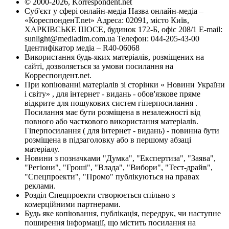
© 2000-2026, Korrespondent.net
Суб'єкт у сфері онлайн-медіа Назва онлайн-медіа –
«КореспонденТ.net» Адреса: 02091, місто Київ,
ХАРКІВСЬКЕ ШОСЕ, будинок 172-Б, офіс 208/1 E-mail:
sunlight@mediadim.com.ua
Телефон: 044-205-43-00
Ідентифікатор медіа – R40-06068
Використання будь-яких матеріалів, розміщених на
сайті, дозволяється за умови посилання на
Корреспондент.net.
При копіюванні матеріалів зі сторінки « Новини України
і світу» , для інтернет - видань - обов'язкове пряме
відкрите для пошукових систем гіперпосилання .
Посилання має бути розміщена в незалежності від
повного або часткового використання матеріалів.
Гіперпосилання ( для інтернет - видань) - повинна бути
розміщена в підзаголовку або в першому абзаці
матеріалу.
Новини з позначками "Думка", "Експертиза", "Заява",
"Регіони", "Гроші", "Влада", "Вибори", "Тест-драйв",
"Спецпроекти", "Промо" публікуються на правах
реклами.
Розділ Спецпроекти створюється спільно з
комерційними партнерами.
Будь яке копіювання, публікація, передрук, чи наступне
поширення інформації, що містить посилання на