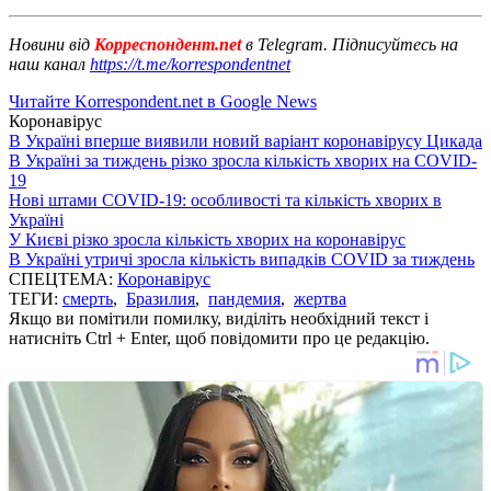
Новини від
Корреспондент.net
в Telegram. Підписуйтесь на
наш канал
https://t.me/korrespondentnet
Читайте Korrespondent.net в Google News
Коронавірус
В Україні вперше виявили новий варіант коронавірусу Цикада
В Україні за тиждень різко зросла кількість хворих на COVID-
19
Нові штами COVID-19: особливості та кількість хворих в
Україні
У Києві різко зросла кількість хворих на коронавірус
В Україні утричі зросла кількість випадків COVID за тиждень
СПЕЦТЕМА:
Коронавірус
ТЕГИ:
смерть
,
Бразилия
,
пандемия
,
жертва
Якщо ви помітили помилку, виділіть необхідний текст і
натисніть Ctrl + Enter, щоб повідомити про це редакцію.