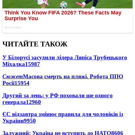
ЧИТАЙТЕ ТАКОЖ
У Білорусі засудили лідера Ляпіса Трубецького
Міхалка
15987
Сюжет
Масова смерть на пляжі. Робота ППО
Росії
15954
Другий за день: у РФ поховали ще одного
генерала
12960
ЄС відзавтра змінює правила для чоловіків із
України
9950
Залужний: Україна не вступить до НАТО
8606