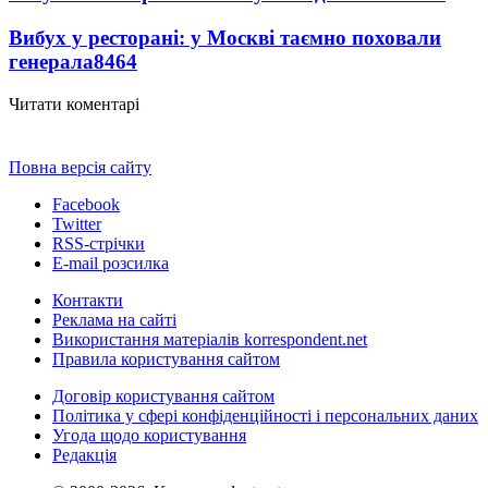
Вибух у ресторані: у Москві таємно поховали
генерала
8464
Читати коментарі
Повна версія сайту
Facebook
Twitter
RSS-стрічки
E-mail розсилка
Контакти
Реклама на сайті
Використання матеріалів korrespondent.net
Правила користування сайтом
Договір користування сайтом
Політика у сфері конфіденційності і персональних даних
Угода щодо користування
Редакція