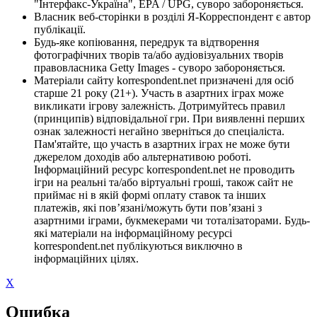
"Інтерфакс-Україна", EPA / UPG, суворо забороняється.
Власник веб-сторінки в розділі Я-Корреспондент є автор
публікації.
Будь-яке копіювання, передрук та відтворення
фотографічних творів та/або аудіовізуальних творів
правовласника Getty Images - суворо забороняється.
Матеріали сайту korrespondent.net призначені для осіб
старше 21 року (21+). Участь в азартних іграх може
викликати ігрову залежність. Дотримуйтесь правил
(принципів) відповідальної гри. При виявленні перших
ознак залежності негайно зверніться до спеціаліста.
Пам'ятайте, що участь в азартних іграх не може бути
джерелом доходів або альтернативою роботі.
Інформаційний ресурс korrespondent.net не проводить
ігри на реальні та/або віртуальні гроші, також сайт не
приймає ні в якій формі оплату ставок та інших
платежів, які пов’язані/можуть бути пов’язані з
азартними іграми, букмекерами чи тоталізаторами. Будь-
які матеріали на інформаційному ресурсі
korrespondent.net публікуються виключно в
інформаційних цілях.
X
Ошибка