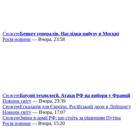
Сюжет
Бенкет генералів. Наслідки вибуху в Москві
Росія новини
— Вчора, 23:58
Сюжет
Брудні технології. Атаки РФ на вибори у Франції
Новини світу
— Вчора, 23:39
Сюжет
Ескалація для Європи. Російський дрон в Лейпцигу
Новини світу
— Вчора, 17:07
Сюжет
Зміни в армії РФ: що стоїть за рішенням Путіна
Росія новини
— Вчора, 15:20