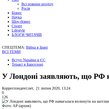
Всі новини розділу
Росія
Бізнес
Наука
Шоу-бізнес
Спорт
Lifestyle
БЛОГИ ЧИТАЧІВ
СПЕЦТЕМА:
Війна в Ірані
ВСІ ТЕМИ
Вступ України в ЄС
Теракт в Барселоні
У Лондоні заявляють, що РФ 
Корреспондент.net, 21 липня 2020, 13:24
0
126
Фото: АР (архив)