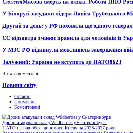
Сюжет
Масова смерть на пляжі. Робота ППО Росі
У Білорусі засудили лідера Ляпіса Трубецького М
Другий за день: у РФ поховали ще одного генерал
ЄС відзавтра змінює правила для чоловіків із Ук
У МЗС РФ відкинули можливість завершення вій
Залужний: Україна не вступить до НАТО
8623
Читати коментарі
Новини світу
Останні
Популярні
Коментовані
Дрони атакували склад Wildberries у Єкатеринбурзі
НАТО назвав обсяг допомоги Києву на 2026-2027 роки