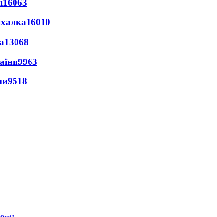
ї
16063
іхалка
16010
а
13068
раїни
9963
ни
9518