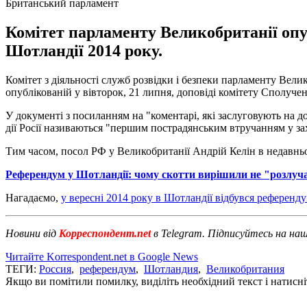
Британський парламент
Комітет парламенту Великобританії опу
Шотландії 2014 року.
Комітет з діяльності служб розвідки і безпеки парламенту Вели
опублікованій у вівторок, 21 липня, доповіді комітету Сполуче
У документі з посиланням на "коментарі, які заслуговують на д
дії Росії називаються "першим пострадянським втручанням у за
Тим часом, посол РФ у Великобританії Андрій Келін в недавньо
Референдум у Шотландії: чому скотти вирішили не "розлуч
Нагадаємо,
у вересні 2014 року в Шотландії відбувся референд
Новини від
Корреспондент.net
в Telegram. Підписуйтесь на на
Читайте Korrespondent.net в Google News
ТЕГИ:
Россия
,
референдум
,
Шотландия
,
Великобритания
Якщо ви помітили помилку, виділіть необхідний текст і натисніт