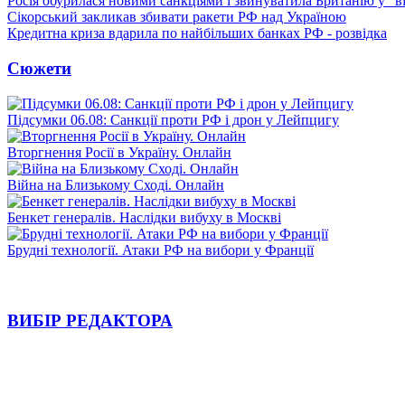
Росія обурилася новими санкціями і звинуватила Британію у "в
Сікорський закликав збивати ракети РФ над Україною
Кредитна криза вдарила по найбільших банках РФ - розвідка
Сюжети
Підсумки 06.08: Санкції проти РФ і дрон у Лейпцигу
Вторгнення Росії в Україну. Онлайн
Війна на Близькому Сході. Онлайн
Бенкет генералів. Наслідки вибуху в Москві
Брудні технології. Атаки РФ на вибори у Франції
ВИБІР РЕДАКТОРА