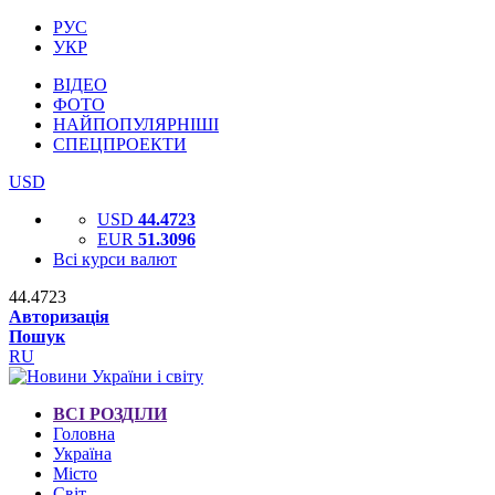
РУС
УКР
ВІДЕО
ФОТО
НАЙПОПУЛЯРНІШІ
СПЕЦПРОЕКТИ
USD
USD
44.4723
EUR
51.3096
Всі курси валют
44.4723
Авторизація
Пошук
RU
ВСІ РОЗДІЛИ
Головна
Україна
Місто
Світ