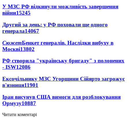
У МЗС РФ відкинули можливість завершення
війни
15245
Другий за день: у РФ поховали ще одного
генерала
14067
Сюжет
Бенкет генералів. Наслідки вибуху в
Москві
13802
РФ створила "українську бригаду" з полонених
- ISW
12086
Ексочільнику МЗС Угорщини Сійярто загрожує
в'язниця
11901
Іран висунув США вимоги для розблокування
Ормузу
10887
Читати коментарі