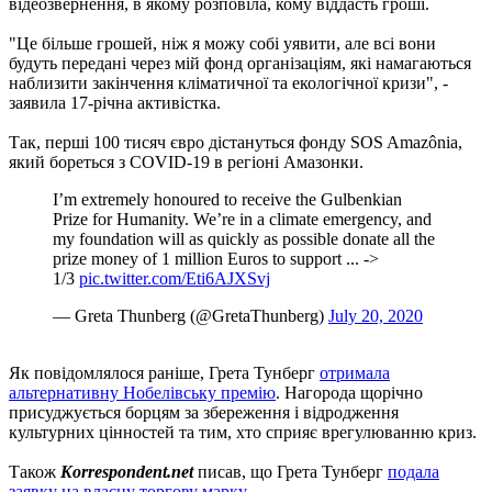
відеозвернення, в якому розповіла, кому віддасть гроші.
"Це більше грошей, ніж я можу собі уявити, але всі вони
будуть передані через мій фонд організаціям, які намагаються
наблизити закінчення кліматичної та екологічної кризи", -
заявила 17-річна активістка.
Так, перші 100 тисяч євро дістануться фонду SOS Amazônia,
який бореться з COVID-19 в регіоні Амазонки.
I’m extremely honoured to receive the Gulbenkian
Prize for Humanity. We’re in a climate emergency, and
my foundation will as quickly as possible donate all the
prize money of 1 million Euros to support ... ->
1/3
pic.twitter.com/Eti6AJXSvj
— Greta Thunberg (@GretaThunberg)
July 20, 2020
Як повідомлялося раніше, Грета Тунберг
отримала
альтернативну Нобелівську премію
. Нагорода щорічно
присуджується борцям за збереження і відродження
культурних цінностей та тим, хто сприяє врегулюванню криз.
Також
Korrespondent.net
писав, що Грета Тунберг
подала
заявку на власну торгову марку.