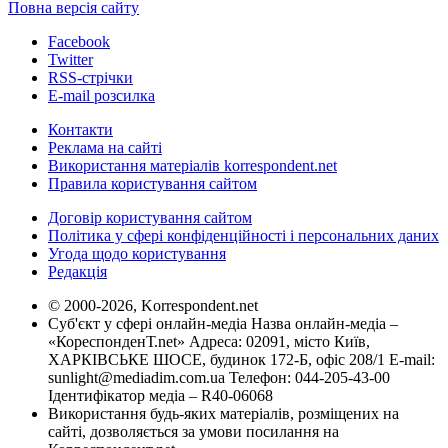
Повна версія сайту
Facebook
Twitter
RSS-стрічки
E-mail розсилка
Контакти
Реклама на сайті
Використання матеріалів korrespondent.net
Правила користування сайтом
Договір користування сайтом
Політика у сфері конфіденційності і персональних даних
Угода щодо користування
Редакція
© 2000-2026, Korrespondent.net
Суб'єкт у сфері онлайн-медіа Назва онлайн-медіа –
«КореспонденТ.net» Адреса: 02091, місто Київ,
ХАРКІВСЬКЕ ШОСЕ, будинок 172-Б, офіс 208/1 E-mail:
sunlight@mediadim.com.ua
Телефон: 044-205-43-00
Ідентифікатор медіа – R40-06068
Використання будь-яких матеріалів, розміщених на
сайті, дозволяється за умови посилання на