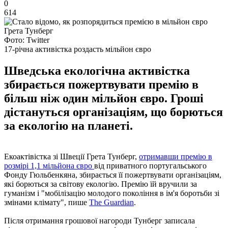
0
614
Фото: Twitter
17-річна активістка роздасть мільйон євро
Шведська екологічна активістка
збирається пожертвувати премію в
більш ніж один мільйон євро. Гроші
дістануться організаціям, що борються
за екологію на планеті.
Екоактівістка зі Швеції Грета Тунберг,
отримавши премію в
розмірі 1,1 мільйона євро
від приватного португальського
Фонду Гюльбенкяна, збирається її пожертвувати організаціям,
які борються за світову екологію. Премію їй вручили за
гуманізм і "мобілізацію молодого покоління в ім'я боротьби зі
змінами клімату", пише
The Guardian
.
Після отримання грошової нагороди Тунберг записала