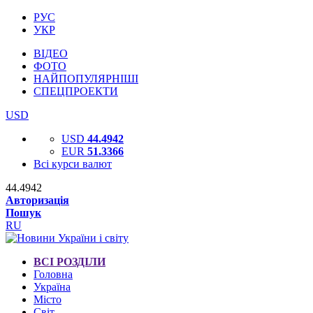
РУС
УКР
ВІДЕО
ФОТО
НАЙПОПУЛЯРНІШІ
СПЕЦПРОЕКТИ
USD
USD
44.4942
EUR
51.3366
Всі курси валют
44.4942
Авторизація
Пошук
RU
ВСІ РОЗДІЛИ
Головна
Україна
Місто
Світ