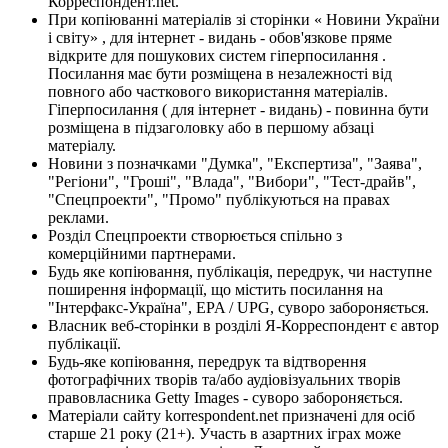
Корреспондент.net.
При копіюванні матеріалів зі сторінки « Новини України
і світу» , для інтернет - видань - обов'язкове пряме
відкрите для пошукових систем гіперпосилання .
Посилання має бути розміщена в незалежності від
повного або часткового використання матеріалів.
Гіперпосилання ( для інтернет - видань) - повинна бути
розміщена в підзаголовку або в першому абзаці
матеріалу.
Новини з позначками "Думка", "Експертиза", "Заява",
"Регіони", "Гроші", "Влада", "Вибори", "Тест-драйв",
"Спецпроекти", "Промо" публікуються на правах
реклами.
Розділ Спецпроекти створюється спільно з
комерційними партнерами.
Будь яке копіювання, публікація, передрук, чи наступне
поширення інформації, що містить посилання на
"Інтерфакс-Україна", EPA / UPG, суворо забороняється.
Власник веб-сторінки в розділі Я-Корреспондент є автор
публікації.
Будь-яке копіювання, передрук та відтворення
фотографічних творів та/або аудіовізуальних творів
правовласника Getty Images - суворо забороняється.
Матеріали сайту korrespondent.net призначені для осіб
старше 21 року (21+). Участь в азартних іграх може