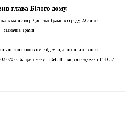
ив глава Білого дому.
иканський лідер Дональд Трамп в середу, 22 липня.
 - зазначив Трамп.
ують не контролювати епідемію, а покінчити з нею.
2 070 осіб, при цьому 1 864 881 пацієнт одужав і 144 637 -