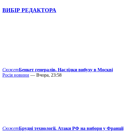
ВИБІР РЕДАКТОРА
Сюжет
Бенкет генералів. Наслідки вибуху в Москві
Росія новини
— Вчора, 23:58
Сюжет
Брудні технології. Атаки РФ на вибори у Франції