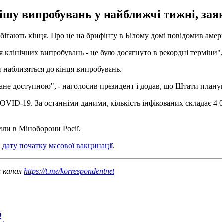
шу випробувань у найближчі тижні, заяв
ігають кінця. Про це на брифінгу в Білому домі повідомив амер
клінічних випробувань - це було досягнуто в рекордні терміни",
 наблизяться до кінця випробувань.
стане доступною", - наголосив президент і додав, що Штати план
VID-19. За останніми даними, кількість інфікованих складає 4 00
или в Міноборони Росії.
а
дату початку масової вакцинації
.
ш канал
https://t.me/korrespondentnet
9