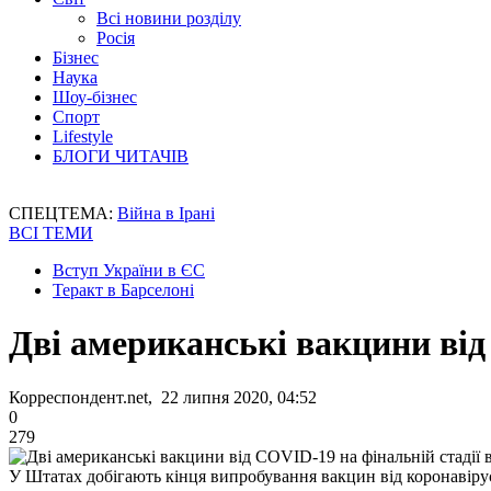
Всі новини розділу
Росія
Бізнес
Наука
Шоу-бізнес
Спорт
Lifestyle
БЛОГИ ЧИТАЧІВ
СПЕЦТЕМА:
Війна в Ірані
ВСІ ТЕМИ
Вступ України в ЄС
Теракт в Барселоні
Дві американські вакцини від
Корреспондент.net, 22 липня 2020, 04:52
0
279
У Штатах добігають кінця випробування вакцин від коронавіру