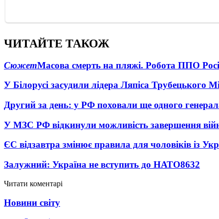
ЧИТАЙТЕ ТАКОЖ
Сюжет
Масова смерть на пляжі. Робота ППО Росі
У Білорусі засудили лідера Ляпіса Трубецького М
Другий за день: у РФ поховали ще одного генерал
У МЗС РФ відкинули можливість завершення вій
ЄС відзавтра змінює правила для чоловіків із Ук
Залужний: Україна не вступить до НАТО
8632
Читати коментарі
Новини світу