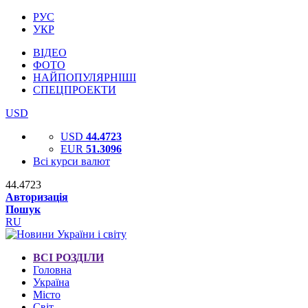
РУС
УКР
ВІДЕО
ФОТО
НАЙПОПУЛЯРНІШІ
СПЕЦПРОЕКТИ
USD
USD
44.4723
EUR
51.3096
Всі курси валют
44.4723
Авторизація
Пошук
RU
ВСІ РОЗДІЛИ
Головна
Україна
Місто
Світ