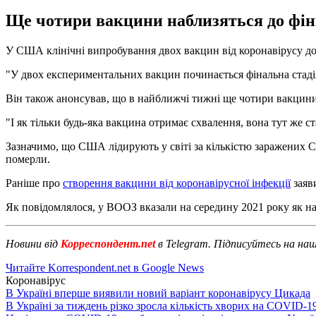
Ще чотири вакцини наблизяться до фіні
У США клінічні випробування двох вакцин від коронавірусу доб
"У двох експериментальних вакцин починається фінальна стадія 
Він також анонсував, що в найближчі тижні ще чотири вакцини
"І як тільки будь-яка вакцина отримає схвалення, вона тут же 
Зазначимо, що США лідирують у світі за кількістю заражених CO
померли.
Раніше про
створення вакцини від коронавірусної інфекції
заяв
Як повідомлялося, у ВООЗ вказали на середину 2021 року як н
Новини від
Корреспондент.net
в Telegram. Підписуйтесь на на
Читайте Korrespondent.net в Google News
Коронавірус
В Україні вперше виявили новий варіант коронавірусу Цикада
В Україні за тиждень різко зросла кількість хворих на COVID-1