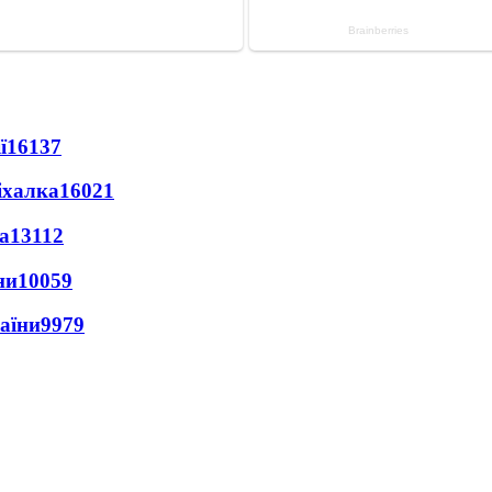
ї
16137
іхалка
16021
а
13112
ни
10059
раїни
9979