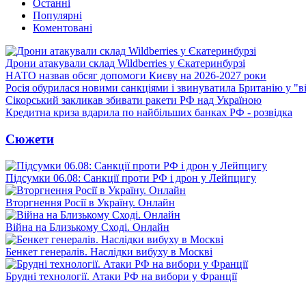
Останні
Популярні
Коментовані
Дрони атакували склад Wildberries у Єкатеринбурзі
НАТО назвав обсяг допомоги Києву на 2026-2027 роки
Росія обурилася новими санкціями і звинуватила Британію у "в
Сікорський закликав збивати ракети РФ над Україною
Кредитна криза вдарила по найбільших банках РФ - розвідка
Сюжети
Підсумки 06.08: Санкції проти РФ і дрон у Лейпцигу
Вторгнення Росії в Україну. Онлайн
Війна на Близькому Сході. Онлайн
Бенкет генералів. Наслідки вибуху в Москві
Брудні технології. Атаки РФ на вибори у Франції