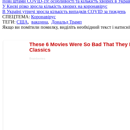
Нові штами COVID-19: особливості та кількість хворих в Украї
У Києві різко зросла кількість хворих на коронавірус
В Україні утричі зросла кількість випадків COVID за тиждень
СПЕЦТЕМА:
Коронавірус
ТЕГИ:
США
,
вакцина
,
Дональд Трамп
Якщо ви помітили помилку, виділіть необхідний текст і натисніт