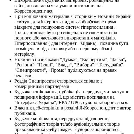
Використання будь-яких матеріалів, розміщених на
сайті, дозволяється за умови посилання на
Корреспондент.net.
При копіюванні матеріалів зі сторінки « Новини України
і світу» , для інтернет - видань - обов'язкове пряме
відкрите для пошукових систем гіперпосилання .
Посилання має бути розміщена в незалежності від
повного або часткового використання матеріалів.
Гіперпосилання ( для інтернет - видань) - повинна бути
розміщена в підзаголовку або в першому абзаці
матеріалу.
Новини з позначками "Думка", "Експертиза", "Заява",
"Регіони", "Гроші", "Влада", "Вибори", "Тест-драйв",
"Спецпроекти", "Промо" публікуються на правах
реклами.
Розділ Спецпроекти створюється спільно з
комерційними партнерами.
Будь яке копіювання, публікація, передрук, чи наступне
поширення інформації, що містить посилання на
"Інтерфакс-Україна", EPA / UPG, суворо забороняється.
Власник веб-сторінки в розділі Я-Корреспондент є автор
публікації.
Будь-яке копіювання, передрук та відтворення
фотографічних творів та/або аудіовізуальних творів
правовласника Getty Images - суворо забороняється.