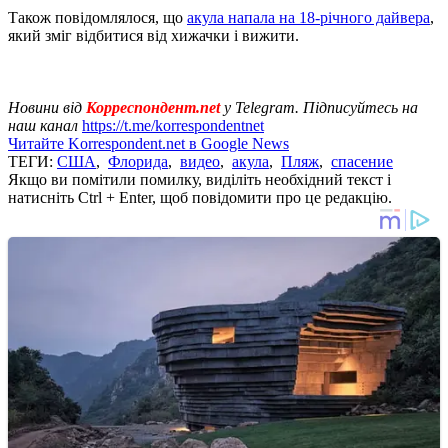
Також повідомлялося, що
акула напала на 18-річного дайвера
,
який зміг відбитися від хижачки і вижити.
Новини від
Корреспондент.net
у Telegram. Підписуйтесь на
наш канал
https://t.me/korrespondentnet
Читайте Korrespondent.net в Google News
ТЕГИ:
США
,
Флорида
,
видео
,
акула
,
Пляж
,
спасение
Якщо ви помітили помилку, виділіть необхідний текст і
натисніть Ctrl + Enter, щоб повідомити про це редакцію.