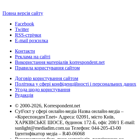
Повна версія сайту
Facebook
Twitter
RSS-стрічки
E-mail розсилка
Контакти
Реклама на сайті
Використання матеріалів korrespondent.net
Правила користування сайтом
Договір користування сайтом
Політика у сфері конфіденційності і персональних даних
Угода щодо користування
Редакція
© 2000-2026, Korrespondent.net
Суб'єкт у сфері онлайн-медіа Назва онлайн-медіа –
«КореспонденТ.net» Адреса: 02091, місто Київ,
ХАРКІВСЬКЕ ШОСЕ, будинок 172-Б, офіс 208/1 E-mail:
sunlight@mediadim.com.ua
Телефон: 044-205-43-00
Ідентифікатор медіа – R40-06068