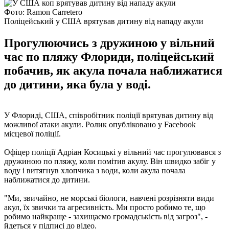
Фото: Ramon Carretero
Поліцейський у США врятував дитину від нападу акули
Прогулюючись з дружиною у вільний
час по пляжу Флориди, поліцейський
побачив, як акула почала наближатися
до дитини, яка була у воді.
У Флориді, США, співробітник поліції врятував дитину від
можливої ​​атаки акули. Ролик опубліковано у Facebook
місцевої поліції.
Офіцер поліції Адріан Косицькі у вільний час прогулювався з
дружиною по пляжу, коли помітив акулу. Він швидко забіг у
воду і витягнув хлопчика з води, коли акула почала
наближатися до дитини.
"Ми, звичайно, не морські біологи, навчені розрізняти види
акул, їх звички та агресивність. Ми просто робимо те, що
робимо найкраще - захищаємо громадськість від загроз", -
йдеться у підписі до відео.