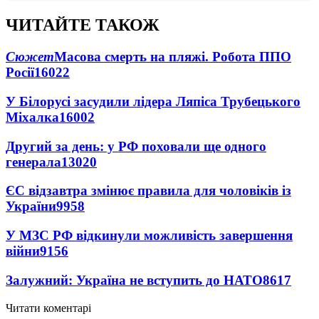
ЧИТАЙТЕ ТАКОЖ
Сюжет
Масова смерть на пляжі. Робота ППО
Росії
16022
У Білорусі засудили лідера Ляпіса Трубецького
Міхалка
16002
Другий за день: у РФ поховали ще одного
генерала
13020
ЄС відзавтра змінює правила для чоловіків із
України
9958
У МЗС РФ відкинули можливість завершення
війни
9156
Залужний: Україна не вступить до НАТО
8617
Читати коментарі