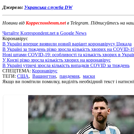
Джерело:
Укранська служба DW
Новини від
Корреспондент.net
в Telegram. Підписуйтесь на на
Читайте Korrespondent.net в Google News
Коронавірус
В Україні вперше виявили новий варіант коронавірусу Цикада
В Україні за тиждень різко зросла кількість хворих на COVID-1
Нові штами COVID-19: особливості та кількість хворих в Украї
У Києві різко зросла кількість хворих на коронавірус
В Україні утричі зросла кількість випадків COVID за тиждень
СПЕЦТЕМА:
Коронавірус
ТЕГИ:
США
,
Вашингтон
,
пандемия
,
маски
Якщо ви помітили помилку, виділіть необхідний текст і натисніт