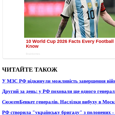
ЧИТАЙТЕ ТАКОЖ
У МЗС РФ відкинули можливість завершення вій
Другий за день: у РФ поховали ще одного генерал
Сюжет
Бенкет генералів. Наслідки вибуху в Моск
РФ створила "українську бригаду" з полонених -