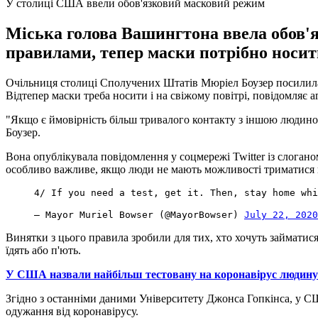
У столиці США ввели обов'язковий масковий режим
Міська голова Вашингтона ввела обов'я
правилами, тепер маски потрібно носити
Очільниця столиці Сполучених Штатів Мюріел Боузер посилила 
Відтепер маски треба носити і на свіжому повітрі, повідомляє а
"Якщо є ймовірність більш тривалого контакту з іншою людино
Боузер.
Вона опублікувала повідомлення у соцмережі Twitter із слоган
особливо важливе, якщо люди не мають можливості триматися н
4/ If you need a test, get it. Then, stay home wh
— Mayor Muriel Bowser (@MayorBowser)
July 22, 2020
Винятки з цього правила зробили для тих, хто хочуть займатися 
їдять або п'ють.
У США назвали найбільш тестовану на коронавірус людину
Згідно з останніми даними Університету Джонса Гопкінса, у СШ
одужання від коронавірусу.