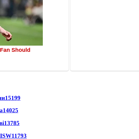
ни
15199
а
14025
ві
13785
 ISW
11793