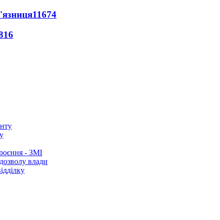
'язниця
11674
816
у
роєння - ЗМІ
 дозволу влади
ідділку