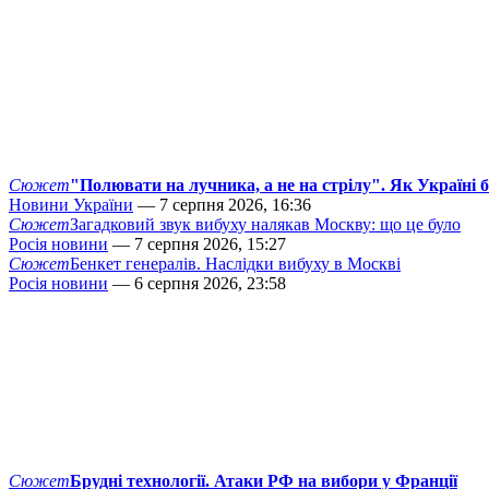
Сюжет
"Полювати на лучника, а не на стрілу". Як Україні 
Новини України
— 7 серпня 2026, 16:36
Сюжет
Загадковий звук вибуху налякав Москву: що це було
Росія новини
— 7 серпня 2026, 15:27
Сюжет
Бенкет генералів. Наслідки вибуху в Москві
Росія новини
— 6 серпня 2026, 23:58
Сюжет
Брудні технології. Атаки РФ на вибори у Франції