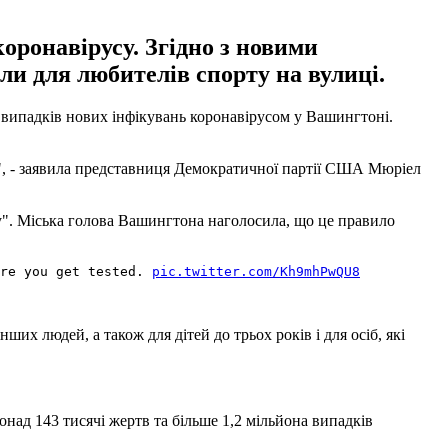
оронавірусу. Згідно з новими
ли для любителів спорту на вулиці.
 випадків нових інфікувань коронавірусом у Вашингтоні.
у", - заявила представниця Демократичної партії США Мюріел
ку". Міська голова Вашингтона наголосила, що це правило
ore you get tested.
pic.twitter.com/Kh9mhPwQU8
их людей, а також для дітей до трьох років і для осіб, які
над 143 тисячі жертв та більше 1,2 мільйона випадків