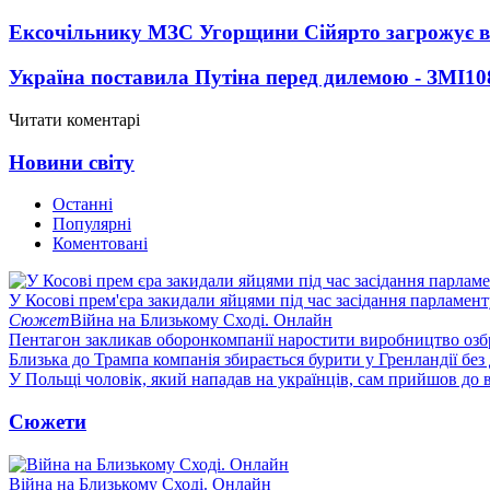
Ексочільнику МЗС Угорщини Сійярто загрожує в
Україна поставила Путіна перед дилемою - ЗМІ
10
Читати коментарі
Новини світу
Останні
Популярні
Коментовані
У Косові прем'єра закидали яйцями під час засідання парламент
Сюжет
Війна на Близькому Сході. Онлайн
Пентагон закликав оборонкомпанії наростити виробництво озб
Близька до Трампа компанія збирається бурити у Гренландії без
У Польщі чоловік, який нападав на українців, сам прийшов до в
Сюжети
Війна на Близькому Сході. Онлайн