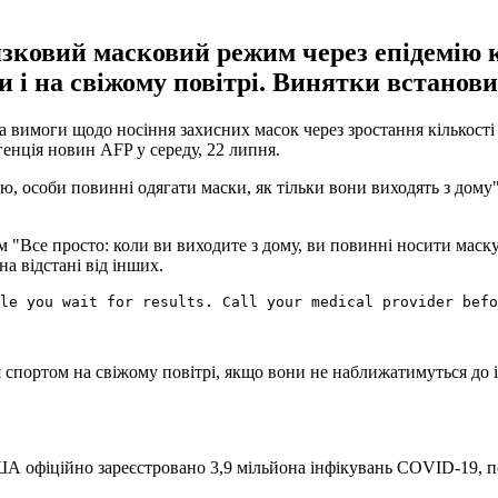
зковий масковий режим через епідемію к
 і на свіжому повітрі. Винятки встанови
вимоги щодо носіння захисних масок через зростання кількості
генція новин AFP у середу, 22 липня.
ю, особи повинні одягати маски, як тільки вони виходять з дом
ом "Все просто: коли ви виходите з дому, ви повинні носити мас
а відстані від інших.
ile you wait for results. Call your medical provider bef
спортом на свіжому повітрі, якщо вони не наближатимуться до інш
А офіційно зареєстровано 3,9 мільйона інфікувань COVID-19, по