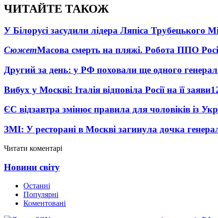
ЧИТАЙТЕ ТАКОЖ
У Білорусі засудили лідера Ляпіса Трубецького М
Сюжет
Масова смерть на пляжі. Робота ППО Росі
Другий за день: у РФ поховали ще одного генерал
Вибух у Москві: Італія відповіла Росії на її заяви
1
ЄС відзавтра змінює правила для чоловіків із Ук
ЗМІ: У ресторані в Москві загинула дочка генера
Читати коментарі
Новини світу
Останні
Популярні
Коментовані