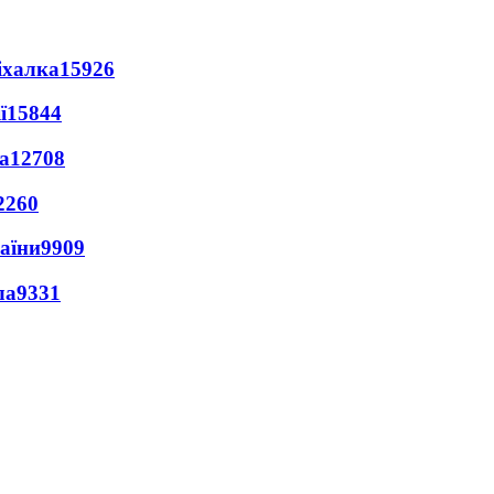
іхалка
15926
ї
15844
а
12708
2260
раїни
9909
ла
9331