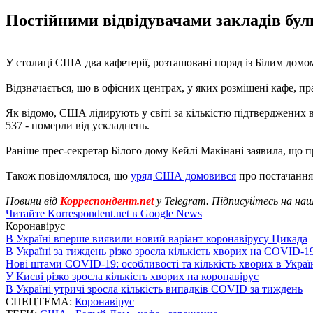
Постійними відвідувачами закладів бул
У столиці США два кафетерії, розташовані поряд із Білим домо
Відзначається, що в офісних центрах, у яких розміщені кафе, п
Як відомо, США лідирують у світі за кількістю підтверджених ви
537 - померли від ускладнень.
Раніше прес-секретар Білого дому Кейлі Макінані заявила, що
Також повідомлялося, що
уряд США домовився
про постачання
Новини від
Корреспондент.net
у Telegram. Підписуйтесь на на
Читайте Korrespondent.net в Google News
Коронавірус
В Україні вперше виявили новий варіант коронавірусу Цикада
В Україні за тиждень різко зросла кількість хворих на COVID-1
Нові штами COVID-19: особливості та кількість хворих в Украї
У Києві різко зросла кількість хворих на коронавірус
В Україні утричі зросла кількість випадків COVID за тиждень
СПЕЦТЕМА:
Коронавірус