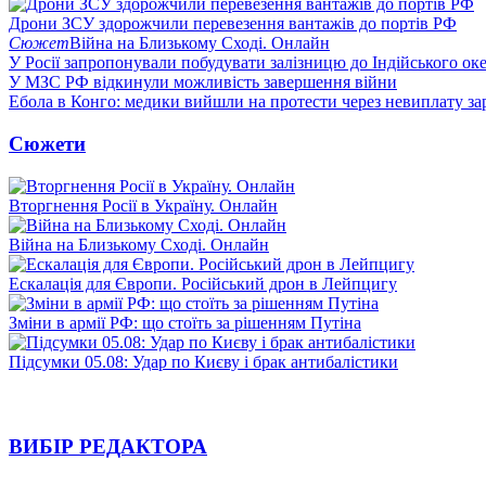
Дрони ЗСУ здорожчили перевезення вантажів до портів РФ
Сюжет
Війна на Близькому Сході. Онлайн
У Росії запропонували побудувати залізницю до Індійського ок
У МЗС РФ відкинули можливість завершення війни
Ебола в Конго: медики вийшли на протести через невиплату за
Сюжети
Вторгнення Росії в Україну. Онлайн
Війна на Близькому Сході. Онлайн
Ескалація для Європи. Російський дрон в Лейпцигу
Зміни в армії РФ: що стоїть за рішенням Путіна
Підсумки 05.08: Удар по Києву і брак антибалістики
ВИБІР РЕДАКТОРА