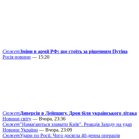
Сюжет
Зміни в армії РФ: що стоїть за рішенням Путіна
Росія новини
— 15:20
Сюжет
Диверсія в Лейпцигу. Дрон біля українського літака
Новини світу
— Вчора, 23:36
Сюжет
"Намагаються зламати Київ". Реакція Заходу на удар
Новини України
— Вчора, 23:09
Сюжет
Удари по Росії. Чого досягла 40-денна операція