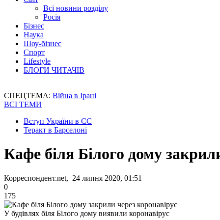
Всі новини розділу
Росія
Бізнес
Наука
Шоу-бізнес
Спорт
Lifestyle
БЛОГИ ЧИТАЧІВ
СПЕЦТЕМА:
Війна в Ірані
ВСІ ТЕМИ
Вступ України в ЄС
Теракт в Барселоні
Кафе біля Білого дому закрил
Корреспондент.net, 24 липня 2020, 01:51
0
175
У будівлях біля Білого дому виявили коронавірус