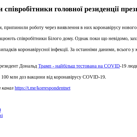
и співробітники головної резиденції пр
м, припинили роботу через виявлення в них коронавірусу нового
рацюють співробітники Білого дому. Однак поки що невідомо, захв
падків коронавірусної інфекції. За останніми даними, всього у кр
 президент Дональд
Трамп - найбільш тестована на COVID
-19 люд
 100 млн доз вакцини від коронавірусу COVID-19.
ш канал
https://t.me/korrespondentnet
9
ні