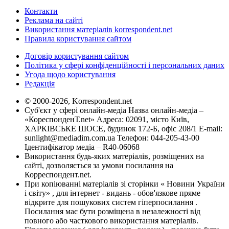
Контакти
Реклама на сайті
Використання матеріалів korrespondent.net
Правила користування сайтом
Договір користування сайтом
Політика у сфері конфіденційності і персональних даних
Угода щодо користування
Редакція
© 2000-2026, Korrespondent.net
Суб'єкт у сфері онлайн-медіа Назва онлайн-медіа –
«КореспонденТ.net» Адреса: 02091, місто Київ,
ХАРКІВСЬКЕ ШОСЕ, будинок 172-Б, офіс 208/1 E-mail:
sunlight@mediadim.com.ua
Телефон: 044-205-43-00
Ідентифікатор медіа – R40-06068
Використання будь-яких матеріалів, розміщених на
сайті, дозволяється за умови посилання на
Корреспондент.net.
При копіюванні матеріалів зі сторінки « Новини України
і світу» , для інтернет - видань - обов'язкове пряме
відкрите для пошукових систем гіперпосилання .
Посилання має бути розміщена в незалежності від
повного або часткового використання матеріалів.