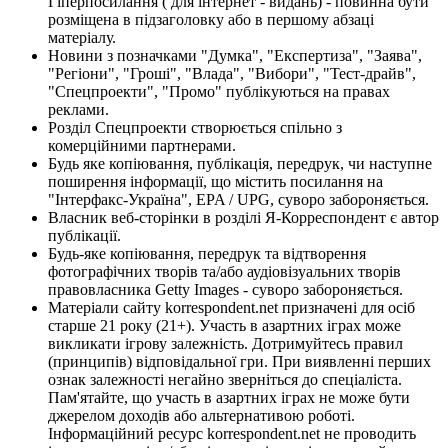
Гіперпосилання ( для інтернет - видань) - повинна бути
розміщена в підзаголовку або в першому абзаці
матеріалу.
Новини з позначками "Думка", "Експертиза", "Заява",
"Регіони", "Гроші", "Влада", "Вибори", "Тест-драйв",
"Спецпроекти", "Промо" публікуються на правах
реклами.
Розділ Спецпроекти створюється спільно з
комерційними партнерами.
Будь яке копіювання, публікація, передрук, чи наступне
поширення інформації, що містить посилання на
"Інтерфакс-Україна", EPA / UPG, суворо забороняється.
Власник веб-сторінки в розділі Я-Корреспондент є автор
публікації.
Будь-яке копіювання, передрук та відтворення
фотографічних творів та/або аудіовізуальних творів
правовласника Getty Images - суворо забороняється.
Матеріали сайту korrespondent.net призначені для осіб
старше 21 року (21+). Участь в азартних іграх може
викликати ігрову залежність. Дотримуйтесь правил
(принципів) відповідальної гри. При виявленні перших
ознак залежності негайно зверніться до спеціаліста.
Пам'ятайте, що участь в азартних іграх не може бути
джерелом доходів або альтернативою роботі.
Інформаційний ресурс korrespondent.net не проводить