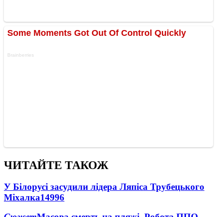
ЧИТАЙТЕ ТАКОЖ
У Білорусі засудили лідера Ляпіса Трубецького
Міхалка
14996
Сюжет
Масова смерть на пляжі. Робота ППО