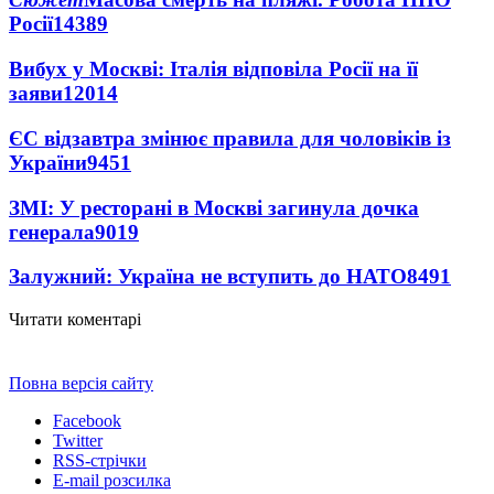
Росії
14389
Вибух у Москві: Італія відповіла Росії на її
заяви
12014
ЄС відзавтра змінює правила для чоловіків із
України
9451
ЗМІ: У ресторані в Москві загинула дочка
генерала
9019
Залужний: Україна не вступить до НАТО
8491
Читати коментарі
Повна версія сайту
Facebook
Twitter
RSS-стрічки
E-mail розсилка