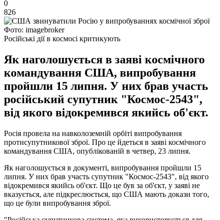
0
826
Фото: imagebroker
Російські дії в космосі критикують
Як наголошується в заяві космічного
командування США, випробування
пройшли 15 липня. У них брав участь
російський супутник "Космос-2543",
від якого відокремився якийсь об'єкт.
Росія провела на навколоземній орбіті випробування
протисупутникової зброї. Про це йдеться в заяві космічного
командування США, опублікованій в четвер, 23 липня.
Як наголошується в документі, випробування пройшли 15
липня. У них брав участь супутник "Космос-2543", від якого
відокремився якийсь об'єкт. Що це був за об'єкт, у заяві не
вказується, але підкреслюється, що США мають докази того,
що це були випробування зброї.
"Російська супутникова система, яка використовується для