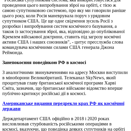
проведення цього випробування зброї на орбіті, є тією ж
самою супутниковою системою, про яку ми говорили раніше
цього року, коли Росія маневрувала поруч з урядовим
супутником США. Це ще одне свідчення зусиль Росії з
розробки і випробування систем космічного базування, а
також із застосування зброї, яка, відповідно до опублікованої
Кремлем військової доктрини, ставить під загрозу космічні
активи США і наших союзників", - цитує пресслужба слова
командувача космічними силами США генерала Джона
Реймонда.
Занепокоєння поведінкою РФ в космосі
З аналогічними звинуваченнями на адресу Москви виступили
в міноборони Великобританії. Телеканал SkyNews, який
процитував главу британської космічної програми Харві
Сміта, зазначив, що британське військове відомство вперше
публічно критикує російські дії в космосі.
Американське видання передрекло крах РФ як космічної
держави
Держдепартамент США офіційно в 2018 і 2020 роках
висловлював стурбованість російськими операціями в
космосі, вказуючи, що поведінка деяких супутників на орбіті