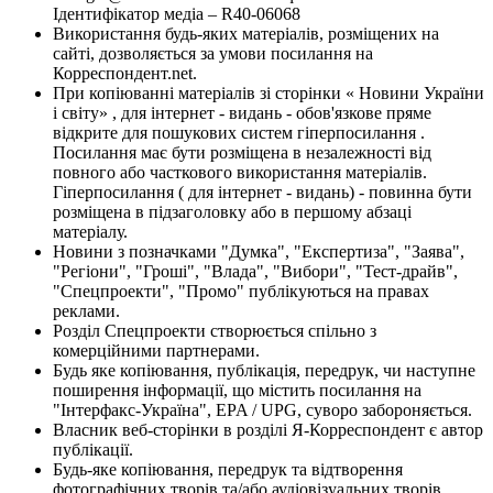
Ідентифікатор медіа – R40-06068
Використання будь-яких матеріалів, розміщених на
сайті, дозволяється за умови посилання на
Корреспондент.net.
При копіюванні матеріалів зі сторінки « Новини України
і світу» , для інтернет - видань - обов'язкове пряме
відкрите для пошукових систем гіперпосилання .
Посилання має бути розміщена в незалежності від
повного або часткового використання матеріалів.
Гіперпосилання ( для інтернет - видань) - повинна бути
розміщена в підзаголовку або в першому абзаці
матеріалу.
Новини з позначками "Думка", "Експертиза", "Заява",
"Регіони", "Гроші", "Влада", "Вибори", "Тест-драйв",
"Спецпроекти", "Промо" публікуються на правах
реклами.
Розділ Спецпроекти створюється спільно з
комерційними партнерами.
Будь яке копіювання, публікація, передрук, чи наступне
поширення інформації, що містить посилання на
"Інтерфакс-Україна", EPA / UPG, суворо забороняється.
Власник веб-сторінки в розділі Я-Корреспондент є автор
публікації.
Будь-яке копіювання, передрук та відтворення
фотографічних творів та/або аудіовізуальних творів