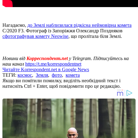
Нагадаємо,
до Землі наблизилася рідкісна неймовірна комета
C/2020 F3. Фотограф із Запоріжжя Олександр Поздняков
сфотографував комету Neowise
, що пролітала біля Землі.
Новини від
Корреспондент.net
у Telegram. Підписуйтесь на
наш канал
https://t.me/korrespondentnet
Читайте Korrespondent.net в Google News
ТЕГИ:
космос
,
Земля
,
фото
,
комета
Якщо ви помітили помилку, виділіть необхідний текст і
натисніть Ctrl + Enter, щоб повідомити про це редакцію.