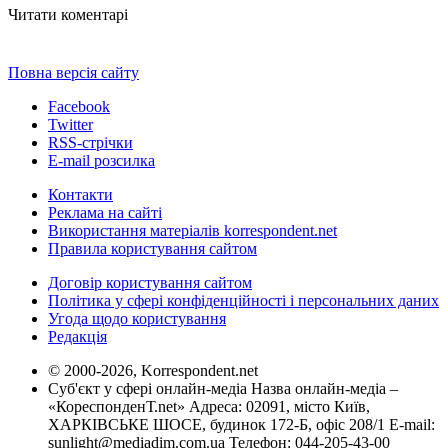
Читати коментарі
Повна версія сайту
Facebook
Twitter
RSS-стрічки
E-mail розсилка
Контакти
Реклама на сайті
Використання матеріалів korrespondent.net
Правила користування сайтом
Договір користування сайтом
Політика у сфері конфіденційності і персональних даних
Угода щодо користування
Редакція
© 2000-2026, Korrespondent.net
Суб'єкт у сфері онлайн-медіа Назва онлайн-медіа –
«КореспонденТ.net» Адреса: 02091, місто Київ,
ХАРКІВСЬКЕ ШОСЕ, будинок 172-Б, офіс 208/1 E-mail:
sunlight@mediadim.com.ua
Телефон: 044-205-43-00