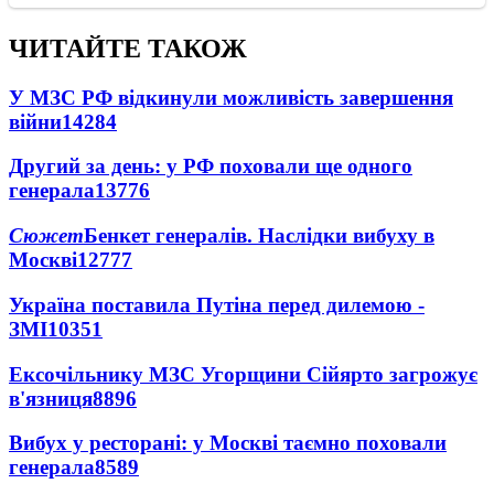
ЧИТАЙТЕ ТАКОЖ
У МЗС РФ відкинули можливість завершення
війни
14284
Другий за день: у РФ поховали ще одного
генерала
13776
Сюжет
Бенкет генералів. Наслідки вибуху в
Москві
12777
Україна поставила Путіна перед дилемою -
ЗМІ
10351
Ексочільнику МЗС Угорщини Сійярто загрожує
в'язниця
8896
Вибух у ресторані: у Москві таємно поховали
генерала
8589