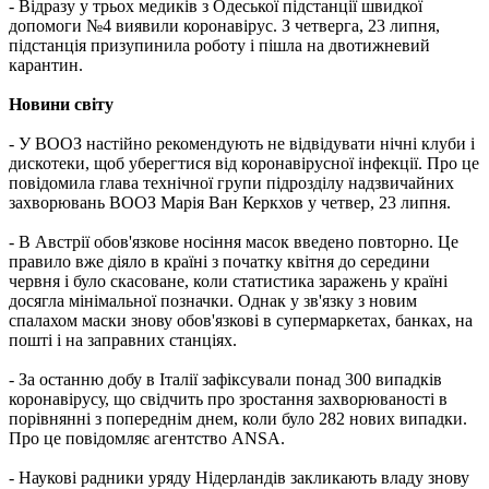
- Відразу у трьох медиків з Одеської підстанції швидкої
допомоги №4 виявили коронавірус. З четверга, 23 липня,
підстанція призупинила роботу і пішла на двотижневий
карантин.
Новини світу
- У ВООЗ настійно рекомендують не відвідувати нічні клуби і
дискотеки, щоб уберегтися від коронавірусної інфекції. Про це
повідомила глава технічної групи підрозділу надзвичайних
захворювань ВООЗ Марія Ван Керкхов у четвер, 23 липня.
- В Австрії обов'язкове носіння масок введено повторно. Це
правило вже діяло в країні з початку квітня до середини
червня і було скасоване, коли статистика заражень у країні
досягла мінімальної позначки. Однак у зв'язку з новим
спалахом маски знову обов'язкові в супермаркетах, банках, на
пошті і на заправних станціях.
- За останню добу в Італії зафіксували понад 300 випадків
коронавірусу, що свідчить про зростання захворюваності в
порівнянні з попереднім днем, коли було 282 нових випадки.
Про це повідомляє агентство ANSA.
- Наукові радники уряду Нідерландів закликають владу знову