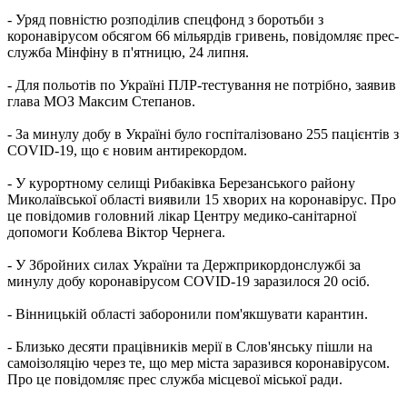
- Уряд повністю розподілив спецфонд з боротьби з
коронавірусом обсягом 66 мільярдів гривень, повідомляє прес-
служба Мінфіну в п'ятницю, 24 липня.
- Для польотів по Україні ПЛР-тестування не потрібно, заявив
глава МОЗ Максим Степанов.
- За минулу добу в Україні було госпіталізовано 255 пацієнтів з
COVID-19, що є новим антирекордом.
- У курортному селищі Рибаківка Березанського району
Миколаївської області виявили 15 хворих на коронавірус. Про
це повідомив головний лікар Центру медико-санітарної
допомоги Коблева Віктор Чернега.
- У Збройних силах України та Держприкордонслужбі за
минулу добу коронавірусом COVID-19 заразилося 20 осіб.
- Вінницькій області заборонили пом'якшувати карантин.
- Близько десяти працівників мерії в Слов'янську пішли на
самоізоляцію через те, що мер міста заразився коронавірусом.
Про це повідомляє прес служба місцевої міської ради.