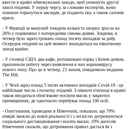
ввести в країні обмежувальні заходи, щоб уникнути другої
хвилі епідемії. У першу чергу, за словами експертів, вони
повинні торкнутися закладів, де подають їжу, а також салонів
краси.
- У Франції за минулий тиждень кількість хворих зросла на
26% у порівнянні з попередніми сімома днями. Зокрема, в
четвер було зареєстровано понад тисячу випадків за добу.
Осередок епідемії на цей момент знаходиться на північному
заході країни.
- У столиці США два кафе, розташовані поряд з Білим домом,
припинили роботу через виявлення в них коронавірусу
нового типу. Про це в четвер, 23 липня, повідомило видання
The Hill.
- У Чехії зараз понад 5 тисяч активних випадків Covid-19 - це
найбільше число з початку епідемії. З півночі п'ятниці в країні
також вводиться обов'язкове носіння масок у закритих
приміщеннях, де одночасно перебуває понад 100 осіб.
- Опитування, проведене в Німеччині, показало, що 79%
німців звикли до нової реальності і з легкістю дотримуються
соціального дистанціювання і носять маски. 19% жителів
Німеччини сказали, що дотримання правил дається їм з