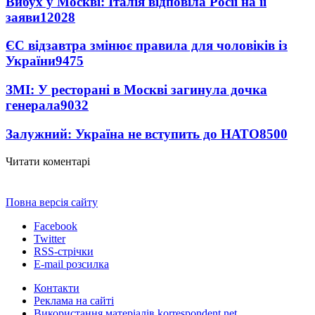
Вибух у Москві: Італія відповіла Росії на її
заяви
12028
ЄС відзавтра змінює правила для чоловіків із
України
9475
ЗМІ: У ресторані в Москві загинула дочка
генерала
9032
Залужний: Україна не вступить до НАТО
8500
Читати коментарі
Повна версія сайту
Facebook
Twitter
RSS-стрічки
E-mail розсилка
Контакти
Реклама на сайті
Використання матеріалів korrespondent.net