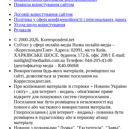
Правила користування сайтом
Договір користування сайтом
Політика у сфері конфіденційності і персональних даних
Угода щодо користування
Редакція
© 2000-2026, Korrespondent.net
Суб'єкт у сфері онлайн-медіа Назва онлайн-медіа –
«КореспонденТ.net» Адреса: 02091, місто Київ,
ХАРКІВСЬКЕ ШОСЕ, будинок 172-Б, офіс 208/1 E-mail:
sunlight@mediadim.com.ua
Телефон: 044-205-43-00
Ідентифікатор медіа – R40-06068
Використання будь-яких матеріалів, розміщених на
сайті, дозволяється за умови посилання на
Корреспондент.net.
При копіюванні матеріалів зі сторінки « Новини України
і світу» , для інтернет - видань - обов'язкове пряме
відкрите для пошукових систем гіперпосилання .
Посилання має бути розміщена в незалежності від
повного або часткового використання матеріалів.
Гіперпосилання ( для інтернет - видань) - повинна бути
розміщена в підзаголовку або в першому абзаці
матеріалу.
Новини з позначками "Думка", "Експертиза", "Заява",