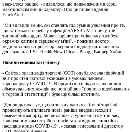
вважалося раніше, - виявилося, що пошкодження в серці
мають зовсім інший характер. Про це пише видання
EurekAlert.
"Ми виявили зміни, які ставлять під сумнів уявлення про те,
що за тяжкого перебігу інфекції SARS-CoV-2 присутній
типовий міокардит. Мова скоріше про унікальну загибель
окремих клітин в серцевому м'язі", - пояснив доктор
медичних наук, професор і керівник відділу патологічних
досліджень в LSU Health New Orleans Річард Вандер Хайде.
Новини економіки і бізнесу
- Світова організація торгівлі (СОТ) опублікувала піврічний
звіт про стан світової економіки в умовах пандемії
коронавірусу COVID-19. В організації очікують, що вплив
обмежувальних заходів ще не знайшов "повного відображення
в торговій статистиці" і буде ще більш істотним.
"Доповідь показує, що на значну частку світової торгівлі
продовжують впливати нові і раніше введені заходи з
обмеження імпорту, що викликає стурбованість у той час,
коли економікам потрібна торгівля для відновлення після
наслідків кризи COVID-19", - сказав генеральний директор
СОТ Роберто Азеведу.