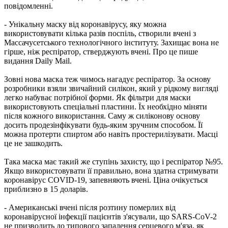
повідомленні.
- Унікальну маску від коронавірусу, яку можна
використовувати кілька разів поспіль, створили вчені з
Массачусетського технологічного інституту. Захищає вона не
гірше, ніж респіратор, стверджують вчені. Про це пише
видання Daily Mail.
Зовні нова маска теж чимось нагадує респіратор. За основу
розробники взяли звичайний силікон, який у рідкому вигляді
легко набуває потрібної форми. Як фільтри для маски
використовують спеціальні пластини. Їх необхідно міняти
після кожного використання. Саму ж силіконову основу
досить продезінфікувати будь-яким зручним способом. Її
можна протерти спиртом або навіть простерилізувати. Масці
це не зашкодить.
Така маска має такий же ступінь захисту, що і респіратор №95.
Якщо використовувати її правильно, вона здатна стримувати
коронавірус COVID-19, запевняють вчені. Ціна очікується
приблизно в 15 доларів.
- Американські вчені після розтину померлих від
коронавірусної інфекції пацієнтів з'ясували, що SARS-CoV-2
не призводить до типового запалення серцевого м'яза, як