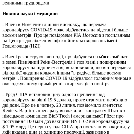
великими труднощами.
Новини науки і медицини
- Вчені в Німеччині дійшли висновку, що передача
коронавірусу COVID-19 може відбуватися на відстані більше
восьми метрів. Про це повідомляє РІА
Новости
з посиланням
на Центр з дослідження інфекційних захворювань імені
Гельмгольца (HZI).
- Вчені реконструювали події, що відбулися на м'ясокомбінаті
в землі Північний Рейн-Вестфалія і пов'язані з поширенням
коронавірусу на підприємстві, встановивши, що він передався
від однієї людини кільком іншим "в радіусі більше восьми
метрів". Поширення COVID-19 відбувалося головним чином в
охолоджуваному приміщенні з циркуляцією повітря.
- Уряд США встановив ціну одного щеплення від
коронавірусу на рівні 19,5 долара, проте отримати необхідно
дві дози. Про це в четвер, 23 липня, повідомило агентство
Reuters. Вартість препарату визначили з контракту Штатів з
німецькою компанією BioNTtech і американської Pfizer про
постачання 100 млн доз вакцини BNT162 від коронавірусу на
$ 1,95 млрд. Це перша угода США про постачання вакцини, у
якій вказана ціна за одиницю продукції, зазначено в