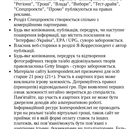
"Регіони", "Гроші", "Влада", "Вибори", "Тест-драйв",
"Спецпроекти", "Промо" публікуються на правах
реклами.
Розділ Спецпроекти створюється спільно з
комерційними партнерами.
Будь яке копіювання, публікація, передрук, чи наступне
поширення інформації, що містить посилання на
"Інтерфакс-Україна", EPA / UPG, суворо забороняється.
Власник веб-сторінки в розділі Я-Корреспондент є автор
публікації.
Будь-яке копіювання, передрук та відтворення
фотографічних творів та/або аудіовізуальних творів
правовласника Getty Images - суворо забороняється.
Матеріали сайту korrespondent.net призначені для осіб
старше 21 року (21+). Участь в азартних іграх може
викликати ігрову залежність. Дотримуйтесь правил
(принципів) відповідальної гри. При виявленні перших
ознак залежності негайно зверніться до спеціаліста.
Пам'ятайте, що участь в азартних іграх не може бути
джерелом доходів або альтернативою роботі.
Інформаційний ресурс korrespondent.net не проводить
ігри на реальні та/або віртуальні гроші, також сайт не
приймає ні в якій формі оплату ставок та інших
платежів, які пов’язані/можуть бути пов’язані з
азартними іграми, букмекерами чи тоталізаторами. Будь-