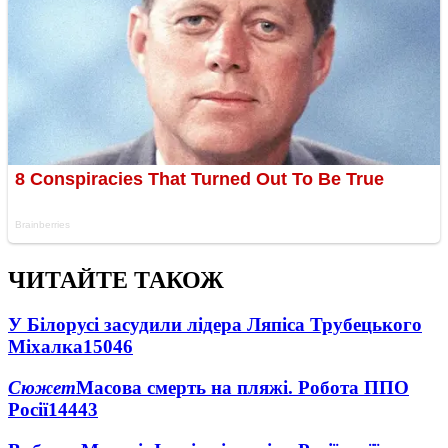
ЧИТАЙТЕ ТАКОЖ
У Білорусі засудили лідера Ляпіса Трубецького
Міхалка
15046
Сюжет
Масова смерть на пляжі. Робота ППО
Росії
14443