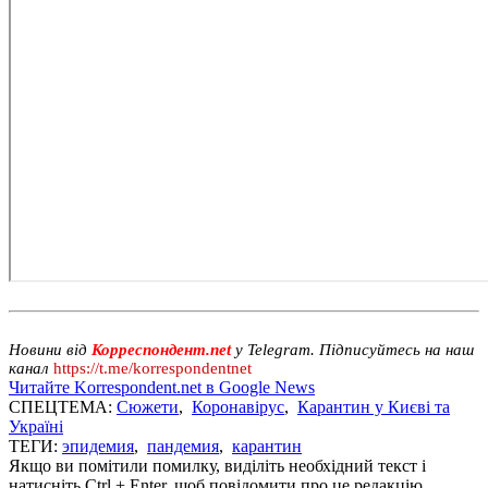
Новини від
Корреспондент.net
у Telegram. Підписуйтесь на наш
канал
https://t.me/korrespondentnet
Читайте Korrespondent.net в Google News
СПЕЦТЕМА:
Сюжети
,
Коронавірус
,
Карантин у Києві та
Україні
ТЕГИ:
эпидемия
,
пандемия
,
карантин
Якщо ви помітили помилку, виділіть необхідний текст і
натисніть Ctrl + Enter, щоб повідомити про це редакцію.