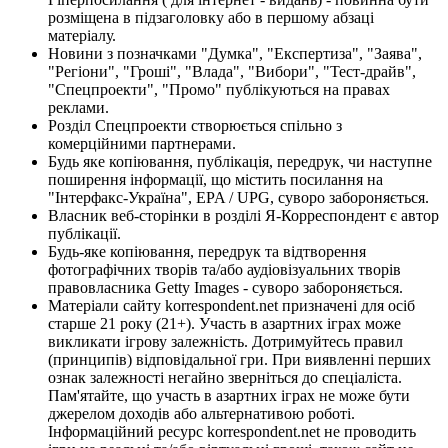
розміщена в підзаголовку або в першому абзаці
матеріалу.
Новини з позначками "Думка", "Експертиза", "Заява",
"Регіони", "Гроші", "Влада", "Вибори", "Тест-драйв",
"Спецпроекти", "Промо" публікуються на правах
реклами.
Розділ Спецпроекти створюється спільно з
комерційними партнерами.
Будь яке копіювання, публікація, передрук, чи наступне
поширення інформації, що містить посилання на
"Інтерфакс-Україна", EPA / UPG, суворо забороняється.
Власник веб-сторінки в розділі Я-Корреспондент є автор
публікації.
Будь-яке копіювання, передрук та відтворення
фотографічних творів та/або аудіовізуальних творів
правовласника Getty Images - суворо забороняється.
Матеріали сайту korrespondent.net призначені для осіб
старше 21 року (21+). Участь в азартних іграх може
викликати ігрову залежність. Дотримуйтесь правил
(принципів) відповідальної гри. При виявленні перших
ознак залежності негайно зверніться до спеціаліста.
Пам'ятайте, що участь в азартних іграх не може бути
джерелом доходів або альтернативою роботі.
Інформаційний ресурс korrespondent.net не проводить