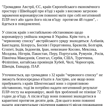
"Громадяни Австрії, ЄС, країн Європейського економічного
простору і Швейцарії при в'їзді з країн з високою загрозою
зараження коронавірусом повинні мати при собі негативний
ПЛР-тест або здати його після в'їзду протягом 48 годин", -
йдеться в повідомленні.
У список країн з нестабільною обстановкою щодо
коронавірусу увійшла зокрема й Україна. Крім того, в
"червоному списку" австрійського уряду знаходяться: Албанія,
Бангладеш, Білорусь, Боснія і Герцеговина, Бразилія, Болгарія,
Єгипет, Індія, Індонезія, Іран, невизнане Косово, Мексика,
Молдова, Нігерія, Пакистан, Перу, Португалія, Румунія , Росія,
Північна Македонія, Сенегал, Сербія, США, Туреччина,
Філіппіни, китайська провінція Хубей, Чилі, Чорногорія,
Швеція, Еквадор, ПАР.
Уточнюється, що громадяни з 32 країн "червоного списку" не
зможуть безпосередньо в'їхати в Австрію, але якщо вони
прибувають з країн Шенгенської зони з сприятливою
обставиною, тоді їм потрібно надати негативний результат
ПЛР-тесту на коронавірус, який був зроблений не пізніше 72
годин до в'їзду. А після в'їзду вони повинні знаходитися в
карантині протягом десяти днів. Для цього вони повинні
надати документальне свідчення наявності місця проживання