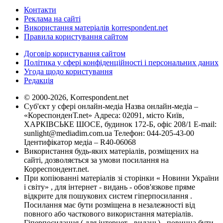
Контакти
Реклама на сайті
Використання матеріалів korrespondent.net
Правила користування сайтом
Договір користування сайтом
Політика у сфері конфіденційності і персональних даних
Угода щодо користування
Редакція
© 2000-2026, Korrespondent.net
Суб'єкт у сфері онлайн-медіа Назва онлайн-медіа –
«КореспонденТ.net» Адреса: 02091, місто Київ,
ХАРКІВСЬКЕ ШОСЕ, будинок 172-Б, офіс 208/1 E-mail:
sunlight@mediadim.com.ua
Телефон: 044-205-43-00
Ідентифікатор медіа – R40-06068
Використання будь-яких матеріалів, розміщених на
сайті, дозволяється за умови посилання на
Корреспондент.net.
При копіюванні матеріалів зі сторінки « Новини України
і світу» , для інтернет - видань - обов'язкове пряме
відкрите для пошукових систем гіперпосилання .
Посилання має бути розміщена в незалежності від
повного або часткового використання матеріалів.
Гіперпосилання ( для інтернет - видань) - повинна бути