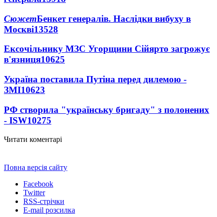
Сюжет
Бенкет генералів. Наслідки вибуху в
Москві
13528
Ексочільнику МЗС Угорщини Сійярто загрожує
в'язниця
10625
Україна поставила Путіна перед дилемою -
ЗМІ
10623
РФ створила "українську бригаду" з полонених
- ISW
10275
Читати коментарі
Повна версія сайту
Facebook
Twitter
RSS-стрічки
E-mail розсилка