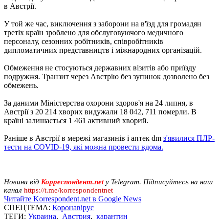
в Австрії.
У той же час, виключення з заборони на в'їзд для громадян
третіх країн зроблено для обслуговуючого медичного
персоналу, сезонних робітників, співробітників
дипломатичних представництв і міжнародних організацій.
Обмеження не стосуються державних візитів або приїзду
подружжя. Транзит через Австрію без зупинок дозволено без
обмежень.
За даними Міністерства охорони здоров'я на 24 липня, в
Австрії з 20 214 хворих видужали 18 042, 711 померли. В
країні залишається 1 461 активний хворий.
Раніше в Австрії в мережі магазинів і аптек dm
з'явилися ПЛР-
тести на COVID-19, які можна провести вдома.
Новини від
Корреспондент.net
у Telegram. Підписуйтесь на наш
канал
https://t.me/korrespondentnet
Читайте Korrespondent.net в Google News
СПЕЦТЕМА:
Коронавірус
ТЕГИ:
Украина
,
Австрия
,
карантин