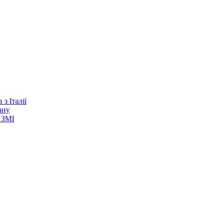
з Італії
ану
 ЗМІ