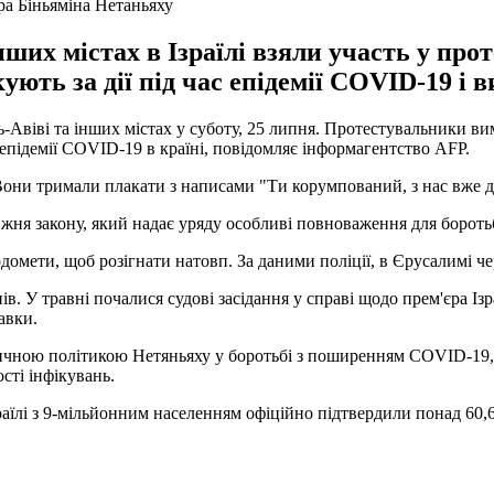
ра Біньяміна Нетаньяху
інших містах в Ізраїлі взяли участь у пр
ують за дії під час епідемії COVID-19 і 
ь-Авіві та інших містах у суботу, 25 липня. Протестувальники вим
 епідемії COVID-19 в країні, повідомляє інформагентство AFP.
Вони тримали плакати з написами "Ти корумпований, з нас вже до
ня закону, який надає уряду особливі повноваження для боротьб
домети, щоб розігнати натовп. За даними поліції, в Єрусалимі че
ів. У травні почалися судові засідання у справі щодо прем'єра І
авки.
ичною політикою Нетяньяху у боротьбі з поширенням COVID-19, - 
ості інфікувань.
аїлі з 9-мільйонним населенням офіційно підтвердили понад 60,6