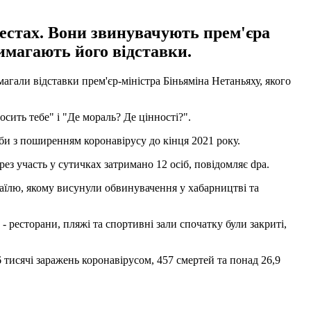
отестах. Вони звинувачують прем'єра
вимагають його відставки.
агали відставки прем'єр-міністра Біньяміна Нетаньяху, якого
сить тебе" і "Де мораль? Де цінності?".
и з поширенням коронавірусу до кінця 2021 року.
рез участь у сутичках затримано 12 осіб, повідомляє dpa.
зраїлю, якому висунули обвинувачення у хабарництві та
ресторани, пляжі та спортивні зали спочатку були закриті,
 тисячі заражень коронавірусом, 457 смертей та понад 26,9