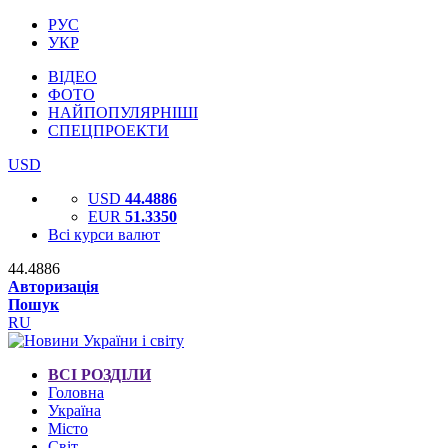
РУС
УКР
ВІДЕО
ФОТО
НАЙПОПУЛЯРНІШІ
СПЕЦПРОЕКТИ
USD
USD
44.4886
EUR
51.3350
Всі курси валют
44.4886
Авторизація
Пошук
RU
ВСІ РОЗДІЛИ
Головна
Україна
Місто
Світ