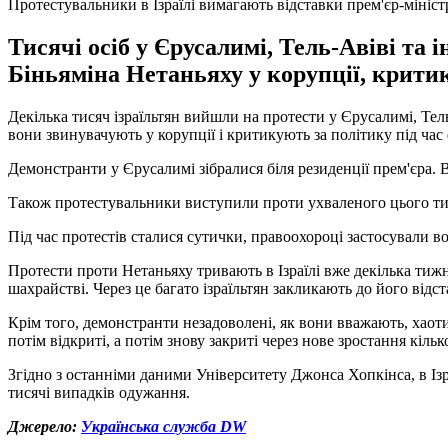
Протестувальники в Ізраїлі вимагають відставки прем'єр-мініст
Тисячі осіб у Єрусалимі, Тель-Авіві та 
Біньяміна Нетаньяху у корупції, критик
Декілька тисяч ізраїльтян вийшли на протести у Єрусалимі, Тел
вони звинувачують у корупції і критикують за політику під час
Демонстранти у Єрусалимі зібралися біля резиденції прем'єра. 
Також протестувальники виступили проти ухваленого цього тиж
Під час протестів сталися сутички, правоохороці застосували во
Протести проти Нетаньяху тривають в Ізраїлі вже декілька тижн
шахрайстві. Через це багато ізраїльтян закликають до його відст
Крім того, демонстранти незадоволені, як вони вважають, хаот
потім відкриті, а потім знову закриті через нове зростання кільк
Згідно з останніми даними Університету Джонса Хопкінса, в Ізр
тисячі випадків одужання.
Джерело:
Українська служба DW