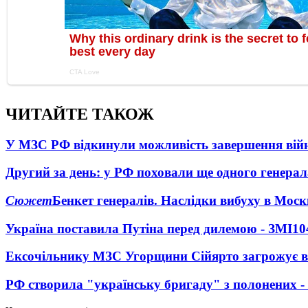
ЧИТАЙТЕ ТАКОЖ
У МЗС РФ відкинули можливість завершення вій
Другий за день: у РФ поховали ще одного генерал
Сюжет
Бенкет генералів. Наслідки вибуху в Моск
Україна поставила Путіна перед дилемою - ЗМІ
10
Ексочільнику МЗС Угорщини Сійярто загрожує в
РФ створила "українську бригаду" з полонених -