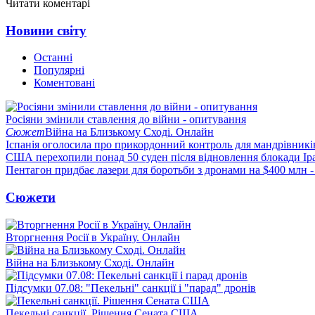
Читати коментарі
Новини світу
Останні
Популярні
Коментовані
Росіяни змінили ставлення до війни - опитування
Сюжет
Війна на Близькому Сході. Онлайн
Іспанія оголосила про прикордонний контроль для мандрівників 
США перехопили понад 50 суден після відновлення блокади Ір
Пентагон придбає лазери для боротьби з дронами на $400 млн -
Сюжети
Вторгнення Росії в Україну. Онлайн
Війна на Близькому Сході. Онлайн
Підсумки 07.08: "Пекельні" санкції і "парад" дронів
Пекельні санкції. Рішення Сената США