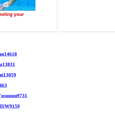
ни
14618
а
13831
ві
13059
463
'язниця
9731
 ISW
9159