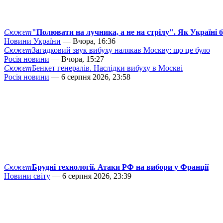
Сюжет
"Полювати на лучника, а не на стрілу". Як Україні 
Новини України
— Вчора, 16:36
Сюжет
Загадковий звук вибуху налякав Москву: що це було
Росія новини
— Вчора, 15:27
Сюжет
Бенкет генералів. Наслідки вибуху в Москві
Росія новини
— 6 серпня 2026, 23:58
Сюжет
Брудні технології. Атаки РФ на вибори у Франції
Новини світу
— 6 серпня 2026, 23:39