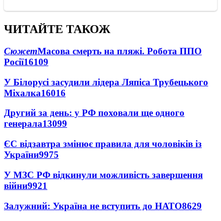
ЧИТАЙТЕ ТАКОЖ
Сюжет
Масова смерть на пляжі. Робота ППО
Росії
16109
У Білорусі засудили лідера Ляпіса Трубецького
Міхалка
16016
Другий за день: у РФ поховали ще одного
генерала
13099
ЄС відзавтра змінює правила для чоловіків із
України
9975
У МЗС РФ відкинули можливість завершення
війни
9921
Залужний: Україна не вступить до НАТО
8629