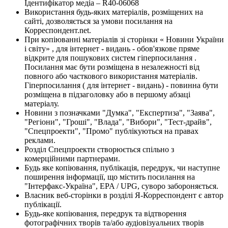
Ідентифікатор медіа – R40-06068
Використання будь-яких матеріалів, розміщених на
сайті, дозволяється за умови посилання на
Корреспондент.net.
При копіюванні матеріалів зі сторінки « Новини України
і світу» , для інтернет - видань - обов'язкове пряме
відкрите для пошукових систем гіперпосилання .
Посилання має бути розміщена в незалежності від
повного або часткового використання матеріалів.
Гіперпосилання ( для інтернет - видань) - повинна бути
розміщена в підзаголовку або в першому абзаці
матеріалу.
Новини з позначками "Думка", "Експертиза", "Заява",
"Регіони", "Гроші", "Влада", "Вибори", "Тест-драйв",
"Спецпроекти", "Промо" публікуються на правах
реклами.
Розділ Спецпроекти створюється спільно з
комерційними партнерами.
Будь яке копіювання, публікація, передрук, чи наступне
поширення інформації, що містить посилання на
"Інтерфакс-Україна", EPA / UPG, суворо забороняється.
Власник веб-сторінки в розділі Я-Корреспондент є автор
публікації.
Будь-яке копіювання, передрук та відтворення
фотографічних творів та/або аудіовізуальних творів