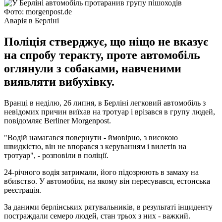
Фото: morgenpost.de
Аварія в Берліні
Поліція стверджує, що ніщо не вказує
на спробу теракту, проте автомобіль
оглянули з собаками, навченими
виявляти вибухівку.
Вранці в неділю, 26 липня, в Берліні легковий автомобіль з
невідомих причин виїхав на тротуар і врізався в групу людей,
повідомляє Berliner Morgenpost.
"Водій намагався повернути - ймовірно, з високою
швидкістю, він не впорався з керуванням і вилетів на
тротуар", - розповіли в поліції.
24-річного водія затримали, його підозрюють в замаху на
вбивство. У автомобіля, на якому він пересувався, естонська
реєстрація.
За даними берлінських рятувальників, в результаті інциденту
постраждали семеро людей, стан трьох з них - важкий.