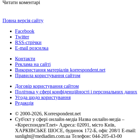
Читати коментарі
Повна версія сайту
Facebook
Twitter
RSS-стрічки
E-mail розсилка
Контакти
Реклама на сайті
Використання матеріалів korrespondent.net
Правила користування сайтом
Договір користування сайтом
Політика у сфері конфіденційності і персональних даних
Угода щодо користування
Редакція
© 2000-2026, Korrespondent.net
Суб'єкт у сфері онлайн-медіа Назва онлайн-медіа –
«КореспонденТ.net» Адреса: 02091, місто Київ,
ХАРКІВСЬКЕ ШОСЕ, будинок 172-Б, офіс 208/1 E-mail:
sunlight@mediadim.com.ua
Телефон: 044-205-43-00