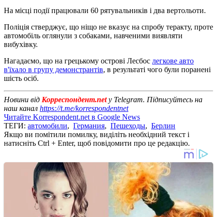
На місці події працювали 60 рятувальників і два вертольоти.
Поліція стверджує, що ніщо не вказує на спробу теракту, проте
автомобіль оглянули з собаками, навченими виявляти
вибухівку.
Нагадаємо, що на грецькому острові Лесбос
легкове авто
в'їхало в групу демонстрантів
, в результаті чого були поранені
шість осіб.
Новини від
Корреспондент.net
у Telegram. Підписуйтесь на
наш канал
https://t.me/korrespondentnet
Читайте Korrespondent.net в Google News
ТЕГИ:
автомобили
,
Германия
,
Пешеходы
,
Берлин
Якщо ви помітили помилку, виділіть необхідний текст і
натисніть Ctrl + Enter, щоб повідомити про це редакцію.