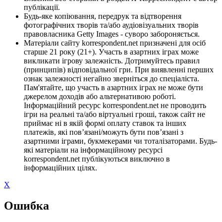
публікації.
Будь-яке копіювання, передрук та відтворення
фотографічних творів та/або аудіовізуальних творів
правовласника Getty Images - суворо забороняється.
Матеріали сайту korrespondent.net призначені для осіб
старше 21 року (21+). Участь в азартних іграх може
викликати ігрову залежність. Дотримуйтесь правил
(принципів) відповідальної гри. При виявленні перших
ознак залежності негайно зверніться до спеціаліста.
Пам'ятайте, що участь в азартних іграх не може бути
джерелом доходів або альтернативою роботі.
Інформаційний ресурс korrespondent.net не проводить
ігри на реальні та/або віртуальні гроші, також сайт не
приймає ні в якій формі оплату ставок та інших
платежів, які пов’язані/можуть бути пов’язані з
азартними іграми, букмекерами чи тоталізаторами. Будь-
які матеріали на інформаційному ресурсі
korrespondent.net публікуються виключно в
інформаційних цілях.
X
Ошибка