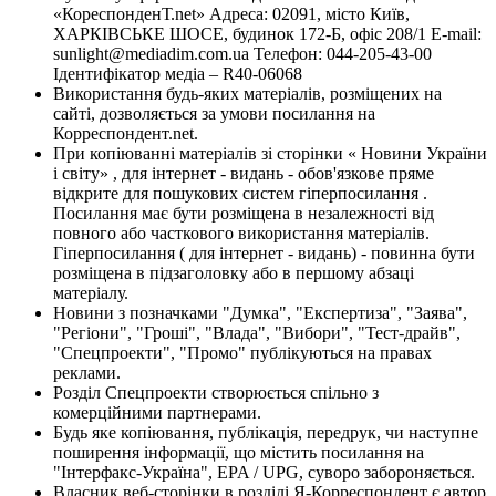
«КореспонденТ.net» Адреса: 02091, місто Київ,
ХАРКІВСЬКЕ ШОСЕ, будинок 172-Б, офіс 208/1 E-mail:
sunlight@mediadim.com.ua
Телефон: 044-205-43-00
Ідентифікатор медіа – R40-06068
Використання будь-яких матеріалів, розміщених на
сайті, дозволяється за умови посилання на
Корреспондент.net.
При копіюванні матеріалів зі сторінки « Новини України
і світу» , для інтернет - видань - обов'язкове пряме
відкрите для пошукових систем гіперпосилання .
Посилання має бути розміщена в незалежності від
повного або часткового використання матеріалів.
Гіперпосилання ( для інтернет - видань) - повинна бути
розміщена в підзаголовку або в першому абзаці
матеріалу.
Новини з позначками "Думка", "Експертиза", "Заява",
"Регіони", "Гроші", "Влада", "Вибори", "Тест-драйв",
"Спецпроекти", "Промо" публікуються на правах
реклами.
Розділ Спецпроекти створюється спільно з
комерційними партнерами.
Будь яке копіювання, публікація, передрук, чи наступне
поширення інформації, що містить посилання на
"Інтерфакс-Україна", EPA / UPG, суворо забороняється.
Власник веб-сторінки в розділі Я-Корреспондент є автор