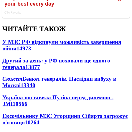
ЧИТАЙТЕ ТАКОЖ
У МЗС РФ відкинули можливість завершення
війни
14973
Другий за день: у РФ поховали ще одного
генерала
13877
Сюжет
Бенкет генералів. Наслідки вибуху в
Москві
13340
Україна поставила Путіна перед дилемою -
ЗМІ
10566
Ексочільнику МЗС Угорщини Сійярто загрожує
в'язниця
10264