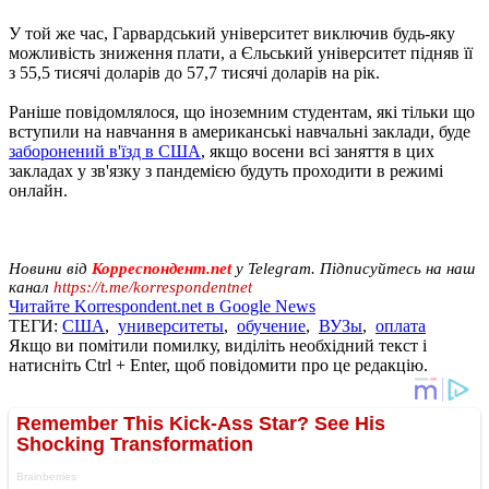
У той же час, Гарвардський університет виключив будь-яку
можливість зниження плати, а Єльський університет підняв її
з 55,5 тисячі доларів до 57,7 тисячі доларів на рік.
Раніше повідомлялося, що іноземним студентам, які тільки що
вступили на навчання в американські навчальні заклади, буде
заборонений в'їзд в США
, якщо восени всі заняття в цих
закладах у зв'язку з пандемією будуть проходити в режимі
онлайн.
Новини від
Корреспондент.net
у Telegram. Підписуйтесь на наш
канал
https://t.me/korrespondentnet
Читайте Korrespondent.net в Google News
ТЕГИ:
США
,
университеты
,
обучение
,
ВУЗы
,
оплата
Якщо ви помітили помилку, виділіть необхідний текст і
натисніть Ctrl + Enter, щоб повідомити про це редакцію.