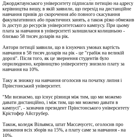
Джорджтаунського університету підписали петицію на адресу
керівництва вишу, в якій заявили, що перехід на дистанційне
навчання привів до скорочення або повного скасування
факультативних або практичних занять, а також різко обмежив
їх доступ до ресурсів університетського кампусу. При цьому
плата за навчання в університеті залишилася колишньою -
близько 58 тисяч доларів на рік.
Автори петиції заявили, що в існуючих умовах вартість
навчання в 58 тисяч доларів на рік - це "грабіж на великій
дорозі". Після того, як це звернення студентів було
оприлюднено, керівництво університету знизило плату за
навчання на 10%.
Таку ж знижку на навчання оголосив на початку липня і
Прінстонський університет.
"Ми визнаємо, що існує різниця між тим, що ми можемо
давати дистанційно, і між тим, що ми можемо давати в
кампусі", - зазначив президент Прінстонського університету
Крістофер Айсгрубер.
Також, коледж Вільямса, штат Массачусетс, оголосив про
зниження всіх зборів на 15%, а плату саме за навчання - на
10%.