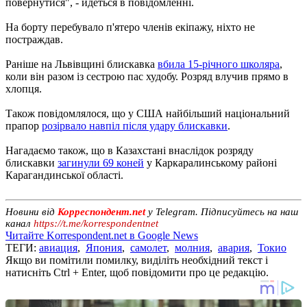
повернутися", - йдеться в повідомленні.
На борту перебувало п'ятеро членів екіпажу, ніхто не
постраждав.
Раніше на Львівщині блискавка
вбила 15-річного школяра
,
коли він разом із сестрою пас худобу. Розряд влучив прямо в
хлопця.
Також повідомлялося, що у США найбільший національний
прапор
розірвало навпіл після удару блискавки
.
Нагадаємо також, що в Казахстані внаслідок розряду
блискавки
загинули 69 коней
у Каркаралинському районі
Карагандинської області.
Новини від
Корреспондент.net
у Telegram. Підписуйтесь на наш
канал
https://t.me/korrespondentnet
Читайте Korrespondent.net в Google News
ТЕГИ:
авиация
,
Япония
,
самолет
,
молния
,
авария
,
Токио
Якщо ви помітили помилку, виділіть необхідний текст і
натисніть Ctrl + Enter, щоб повідомити про це редакцію.