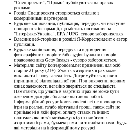
"Спецпроекти", "Промо" публікуються на правах
реклами.
Розділ Спецпроекти створюється спільно з
комерційними партнерами.
Будь яке копіювання, публікація, передрук, чи наступне
поширення інформації, що містить посилання на
"Інтерфакс-Україна", EPA / UPG, суворо забороняється.
Власник веб-сторінки в розділі Я-Корреспондент є автор
публікації.
Будь-яке копіювання, передрук та відтворення
фотографічних творів та/або аудіовізуальних творів
правовласника Getty Images - суворо забороняється.
Матеріали сайту korrespondent.net призначені для осіб
старше 21 року (21+). Участь в азартних іграх може
викликати ігрову залежність. Дотримуйтесь правил
(принципів) відповідальної гри. При виявленні перших
ознак залежності негайно зверніться до спеціаліста.
Пам'ятайте, що участь в азартних іграх не може бути
джерелом доходів або альтернативою роботі.
Інформаційний ресурс korrespondent.net не проводить
ігри на реальні та/або віртуальні гроші, також сайт не
приймає ні в якій формі оплату ставок та інших
платежів, які пов’язані/можуть бути пов’язані з
азартними іграми, букмекерами чи тоталізаторами. Будь-
які матеріали на інформаційному ресурсі