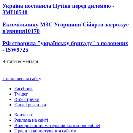
Україна поставила Путіна перед дилемою -
ЗМІ
10548
Ексочільнику МЗС Угорщини Сійярто загрожує
в'язниця
10170
РФ створила "українську бригаду" з полонених
- ISW
9725
Читати коментарі
Повна версія сайту
Facebook
Twitter
RSS-стрічки
E-mail розсилка
Контакти
Реклама на сайті
Використання матеріалів korrespondent.net
Правила користування сайтом