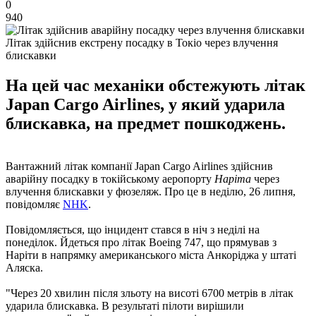
0
940
Літак здійснив екстрену посадку в Токіо через влучення
блискавки
На цей час механіки обстежують літак
Japan Cargo Airlines, у який ударила
блискавка, на предмет пошкоджень.
Вантажний літак компанії Japan Cargo Airlines здійснив
аварійну посадку в токійському аеропорту
Наріта
через
влучення блискавки у фюзеляж. Про це в неділю, 26 липня,
повідомляє
NHK
.
Повідомляється, що інцидент стався в ніч з неділі на
понеділок. Йдеться про літак Boeing 747, що прямував з
Наріти в напрямку американського міста Анкоріджа у штаті
Аляска.
"Через 20 хвилин після зльоту на висоті 6700 метрів в літак
ударила блискавка. В результаті пілоти вирішили