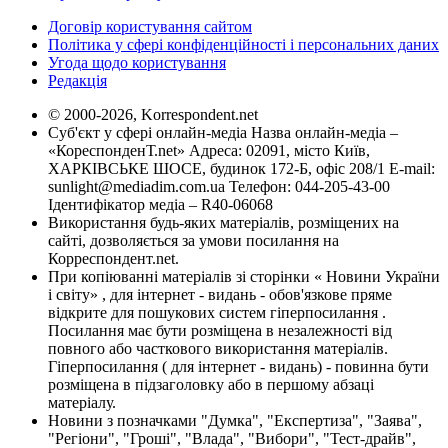
Договір користування сайтом
Політика у сфері конфіденційності і персональних даних
Угода щодо користування
Редакція
© 2000-2026, Korrespondent.net
Суб'єкт у сфері онлайн-медіа Назва онлайн-медіа –
«КореспонденТ.net» Адреса: 02091, місто Київ,
ХАРКІВСЬКЕ ШОСЕ, будинок 172-Б, офіс 208/1 E-mail:
sunlight@mediadim.com.ua
Телефон: 044-205-43-00
Ідентифікатор медіа – R40-06068
Використання будь-яких матеріалів, розміщених на
сайті, дозволяється за умови посилання на
Корреспондент.net.
При копіюванні матеріалів зі сторінки « Новини України
і світу» , для інтернет - видань - обов'язкове пряме
відкрите для пошукових систем гіперпосилання .
Посилання має бути розміщена в незалежності від
повного або часткового використання матеріалів.
Гіперпосилання ( для інтернет - видань) - повинна бути
розміщена в підзаголовку або в першому абзаці
матеріалу.
Новини з позначками "Думка", "Експертиза", "Заява",
"Регіони", "Гроші", "Влада", "Вибори", "Тест-драйв",