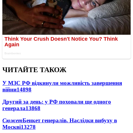
ЧИТАЙТЕ ТАКОЖ
У МЗС РФ відкинули можливість завершення
війни
14898
Другий за день: у РФ поховали ще одного
генерала
13868
Сюжет
Бенкет генералів. Наслідки вибуху в
Москві
13278