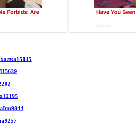
іхалка
15835
ї
15639
2202
а
12195
раїни
9844
ла
9257