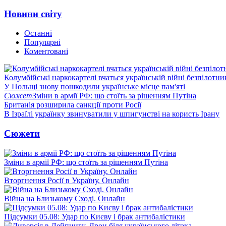
Новини світу
Останні
Популярні
Коментовані
Колумбійські наркокартелі вчаться українській війні безпілотни
У Польщі знову пошкодили українське місце пам'яті
Сюжет
Зміни в армії РФ: що стоїть за рішенням Путіна
Британія розширила санкції проти Росії
В Ізраїлі українку звинуватили у шпигунстві на користь Ірану
Сюжети
Зміни в армії РФ: що стоїть за рішенням Путіна
Вторгнення Росії в Україну. Онлайн
Війна на Близькому Сході. Онлайн
Підсумки 05.08: Удар по Києву і брак антибалістики