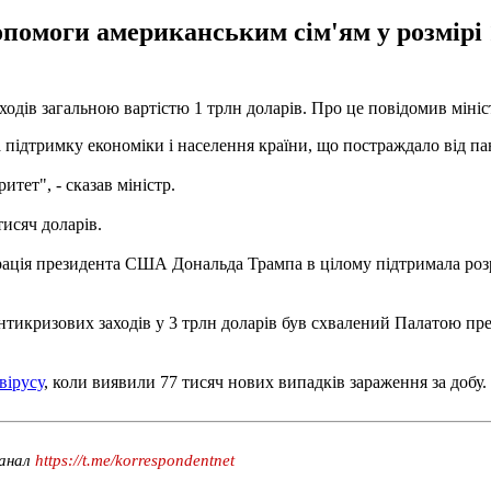
помоги американським сім'ям у розмірі 1
дів загальною вартістю 1 трлн доларів. Про це повідомив мініс
 підтримку економіки і населення країни, що постраждало від п
итет", - сказав міністр.
тисяч доларів.
трація президента США Дональда Трампа в цілому підтримала ро
тикризових заходів у 3 трлн доларів був схвалений Палатою пре
вірусу
, коли виявили 77 тисяч нових випадків зараження за добу.
канал
https://t.me/korrespondentnet