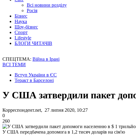
Всі новини розділу
Росія
Бізнес
Наука
Шоу-бізнес
Спорт
Lifestyle
БЛОГИ ЧИТАЧІВ
СПЕЦТЕМА:
Війна в Ірані
ВСІ ТЕМИ
Вступ України в ЄС
Теракт в Барселоні
У США затвердили пакет допо
Корреспондент.net, 27 липня 2020, 10:27
0
260
У США передбачена допомога в 1,2 тисяч доларів на сім'ю