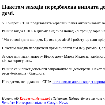
Пакетом заходів передбачена виплата до
домі.
У Конгресі США представлять черговий пакет антикризових захо
Раніше влада США в цілому виділила понад 2,9 трлн доларів на
"Ми готові діяти швидко. Це все про дітей і роботу, це наш пріор
Пакетом заходів передбачені прямі виплати сім'ям у розмірі 1,2 
За словами глави апарату Білого дому Марка Медоуза, адмініс
кілька коригувань.
Раніше свій пакет допомоги запропонували демократи. Пакет ан
республіканців - більшість.
Нагадаємо, нещодавно в США
встановили антирекорд з корона
Новини від
Корреспондент.net
в Telegram. Підписуйтесь на наш 
Читайте Korrespondent.net в Google News