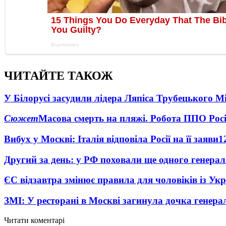
ЧИТАЙТЕ ТАКОЖ
У Білорусі засудили лідера Ляпіса Трубецького М
Сюжет
Масова смерть на пляжі. Робота ППО Росі
Вибух у Москві: Італія відповіла Росії на її заяви
1
Другий за день: у РФ поховали ще одного генерал
ЄС відзавтра змінює правила для чоловіків із Ук
ЗМІ: У ресторані в Москві загинула дочка генера
Читати коментарі