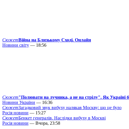
Сюжет
Війна на Близькому Сході. Онлайн
Новини світу
— 18:56
Сюжет
"Полювати на лучника, а не на стрілу". Як Україні 
Новини України
— 16:36
Сюжет
Загадковий звук вибуху налякав Москву: що це було
Росія новини
— 15:27
Сюжет
Бенкет генералів. Наслідки вибуху в Москві
Росія новини
— Вчора, 23:58