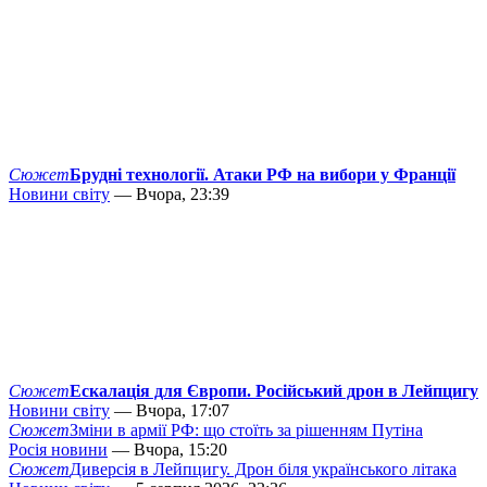
Сюжет
Брудні технології. Атаки РФ на вибори у Франції
Новини світу
— Вчора, 23:39
Сюжет
Ескалація для Європи. Російський дрон в Лейпцигу
Новини світу
— Вчора, 17:07
Сюжет
Зміни в армії РФ: що стоїть за рішенням Путіна
Росія новини
— Вчора, 15:20
Сюжет
Диверсія в Лейпцигу. Дрон біля українського літака