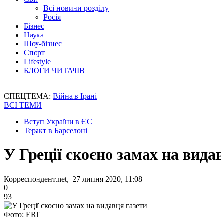
Всі новини розділу
Росія
Бізнес
Наука
Шоу-бізнес
Спорт
Lifestyle
БЛОГИ ЧИТАЧІВ
СПЕЦТЕМА:
Війна в Ірані
ВСІ ТЕМИ
Вступ України в ЄС
Теракт в Барселоні
У Греції скоєно замах на вида
Корреспондент.net, 27 липня 2020, 11:08
0
93
Фото: ERT