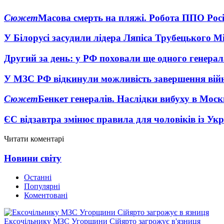
Сюжет
Масова смерть на пляжі. Робота ППО Росі
У Білорусі засудили лідера Ляпіса Трубецького М
Другий за день: у РФ поховали ще одного генерал
У МЗС РФ відкинули можливість завершення вій
Сюжет
Бенкет генералів. Наслідки вибуху в Моск
ЄС відзавтра змінює правила для чоловіків із Ук
Читати коментарі
Новини світу
Останні
Популярні
Коментовані
Ексочільнику МЗС Угорщини Сійярто загрожує в'язниця