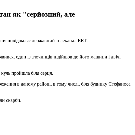
тан як "серйозний, але
ипня повідомляє державний телеканал ERT.
'явився, один із злочинців підійшов до його машини і двічі
 куль пройшла біля серця.
еження в даному районі, в тому числі, біля будинку Стефаноса
али скарби.