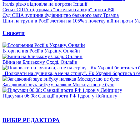
Італія різко відповіла на погрози Іспанії
Сенат США підтримав "пекельні санкції" проти РФ
Суд США зупинив будівництво бального залу Трампа
Ціни на труни в Росії злетіли на 105% з початку війни проти У
Сюжети
Вторгнення Росії в Україну. Онлайн
Війна на Близькому Сході. Онлайн
"Полювати на лучника, а не на стрілу". Як Україні боротись з 
Загадковий звук вибуху налякав Москву: що це було
Підсумки 06.08: Санкції проти РФ і дрон у Лейпцигу
ВИБІР РЕДАКТОРА