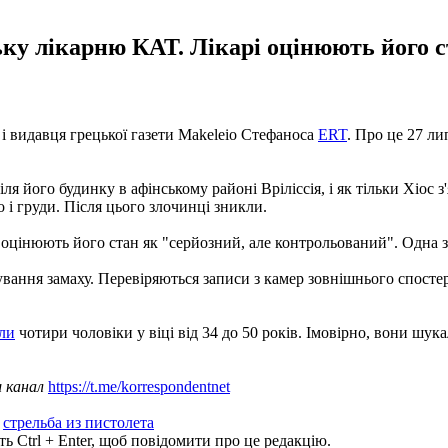
ьку лікарню КАТ. Лікарі оцінюють його с
а і видавця грецької газети Makeleio Стефаноса
ERT
. Про це 27 л
я його будинку в афінському районі Вріліссія, і як тільки Хіос з
о і груди. Після цього злочинці зникли.
 оцінюють його стан як "серйозний, але контрольований". Одна з
ування замаху. Перевіряються записи з камер зовнішнього спостер
ули
чотири чоловіки у віці від 34 до 50 років. Імовірно, вони шук
ш канал
https://t.me/korrespondentnet
,
стрельба из пистолета
ь Ctrl + Enter, щоб повідомити про це редакцію.