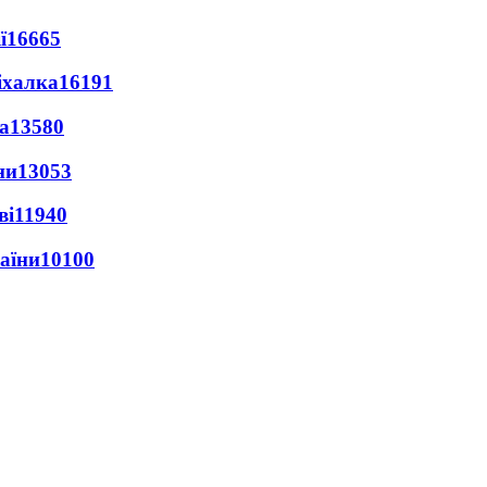
ї
16665
іхалка
16191
а
13580
ни
13053
ві
11940
раїни
10100