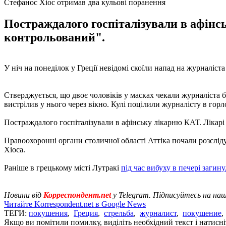
Стефанос Хіос отримав два кульові поранення
Постраждалого госпіталізували в афінс
контрольований".
У ніч на понеділок у Греції невідомі скоїли напад на журналіст
Стверджується, що двоє чоловіків у масках чекали журналіста біл
вистрілив у нього через вікно. Кулі поцілили журналісту в горл
Постраждалого госпіталізували в афінську лікарню КАТ. Лікарі
Правоохоронні органи столичної області Аттіка почали розслід
Хіоса.
Раніше в грецькому місті Лутракі
під час вибуху в печері загин
Новини від
Корреспондент.net
у Telegram. Підписуйтесь на на
Читайте Korrespondent.net в Google News
ТЕГИ:
покушения
,
Греция
,
стрельба
,
журналист
,
покушение
Якщо ви помітили помилку, виділіть необхідний текст і натисніт