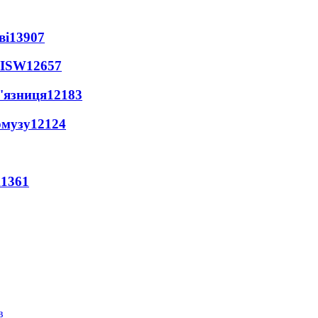
ві
13907
 ISW
12657
'язниця
12183
рмузу
12124
11361