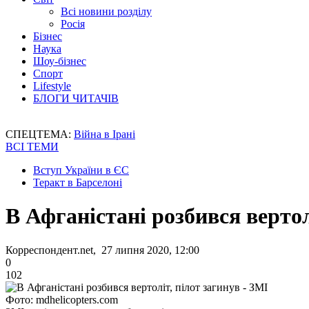
Всі новини розділу
Росія
Бізнес
Наука
Шоу-бізнес
Спорт
Lifestyle
БЛОГИ ЧИТАЧІВ
СПЕЦТЕМА:
Війна в Ірані
ВСІ ТЕМИ
Вступ України в ЄС
Теракт в Барселоні
В Афганістані розбився вертол
Корреспондент.net, 27 липня 2020, 12:00
0
102
Фото: mdhelicopters.com