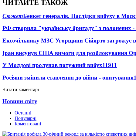
ЧИТАЙТЕ ТАКОЖ
Сюжет
Бенкет генералів. Наслідки вибуху в Моск
РФ створила "українську бригаду" з полонених -
Ексочільнику МЗС Угорщини Сійярто загрожує в
Іран висунув США вимоги для розблокування О
У Молдові пролунав потужний вибух
11911
Росіяни змінили ставлення до війни - опитування
Читати коментарі
Новини світу
Останні
Популярні
Коментовані