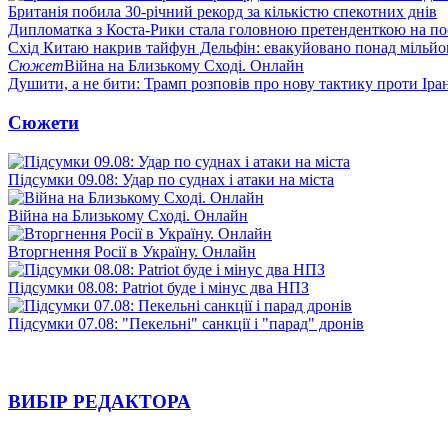
Британія побила 30-річний рекорд за кількістю спекотних днів
Дипломатка з Коста-Рики стала головною претенденткою на п
Схід Китаю накрив тайфун Дельфін: евакуйовано понад мільй
Сюжет
Війна на Близькому Сході. Онлайн
Душити, а не бити: Трамп розповів про нову тактику проти Іра
Сюжети
Підсумки 09.08: Удар по суднах і атаки на міста
Війна на Близькому Сході. Онлайн
Вторгнення Росії в Україну. Онлайн
Підсумки 08.08: Patriot буде і мінус два НПЗ
Підсумки 07.08: "Пекельні" санкції і "парад" дронів
ВИБІР РЕДАКТОРА