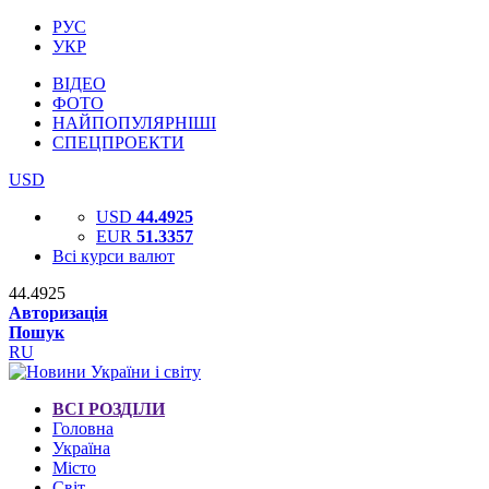
РУС
УКР
ВІДЕО
ФОТО
НАЙПОПУЛЯРНІШІ
СПЕЦПРОЕКТИ
USD
USD
44.4925
EUR
51.3357
Всі курси валют
44.4925
Авторизація
Пошук
RU
ВСІ РОЗДІЛИ
Головна
Україна
Місто
Світ