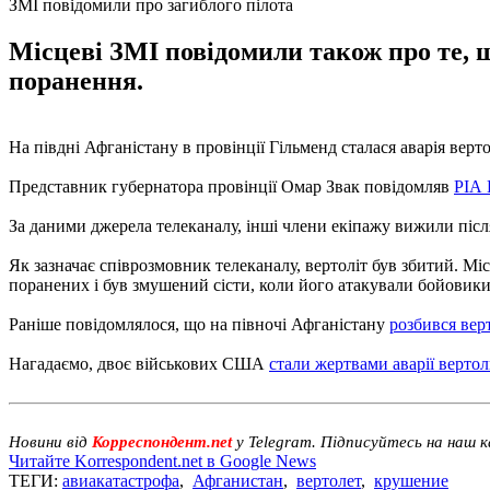
ЗМІ повідомили про загиблого пілота
Місцеві ЗМІ повідомили також про те, 
поранення.
На півдні Афганістану в провінції Гільменд сталася аварія вер
Представник губернатора провінції Омар Звак повідомляв
РІА 
За даними джерела телеканалу, інші члени екіпажу вижили після
Як зазначає співрозмовник телеканалу, вертоліт був збитий. М
поранених і був змушений сісти, коли його атакували бойовики
Раніше повідомлялося, що на півночі Афганістану
розбився вер
Нагадаємо, двоє військових США
стали жертвами аварії вертол
Новини від
Корреспондент.net
у Telegram. Підписуйтесь на наш 
Читайте Korrespondent.net в Google News
ТЕГИ:
авиакатастрофа
,
Афганистан
,
вертолет
,
крушение