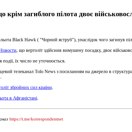
що крім загиблого пілота двоє військово
тольота Black Hawk ( "Чорний яструб"), унаслідок чого загинув п
Новости
, що вертоліт здійснив вимушену посадку, двоє військо
 події, їх число не уточнюється.
ісцевий телеканал Tolo News з посиланням на джерело в структур
.
толіт збройних сил країни
.
ьота в Афганістані
.
канал
https://t.me/korrespondentnet