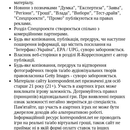
матеріалу.
Новини з позначками "Думка", "Експертиза", "Заява",
"Регіони", "Гроші", "Влада", "Вибори", "Тест-драйв",
"Спецпроекти", "Промо" публікуються на правах
реклами.
Розділ Спецпроекти створюється спільно з
комерційними партнерами.
Будь яке копіювання, публікація, передрук, чи наступне
поширення інформації, що містить посилання на
"Інтерфакс-Україна", EPA / UPG, суворо забороняється.
Власник веб-сторінки в розділі Я-Корреспондент є автор
публікації.
Будь-яке копіювання, передрук та відтворення
фотографічних творів та/або аудіовізуальних творів
правовласника Getty Images - суворо забороняється.
Матеріали сайту korrespondent.net призначені для осіб
старше 21 року (21+). Участь в азартних іграх може
викликати ігрову залежність. Дотримуйтесь правил
(принципів) відповідальної гри. При виявленні перших
ознак залежності негайно зверніться до спеціаліста.
Пам'ятайте, що участь в азартних іграх не може бути
джерелом доходів або альтернативою роботі.
Інформаційний ресурс korrespondent.net не проводить
ігри на реальні та/або віртуальні гроші, також сайт не
приймає ні в якій формі оплату ставок та інших