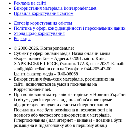
Реклама на сайті
Використання матеріалів korrespondent.net
Правила користування сайтом
Договір користування сайтом
Політика у сфері конфіденційності і персональних даних
Угода щодо користування
Редакція
© 2000-2026, Korrespondent.net
Суб'єкт у сфері онлайн-медіа Назва онлайн-медіа –
«КореспонденТ.net» Адреса: 02091, місто Київ,
ХАРКІВСЬКЕ ШОСЕ, будинок 172-Б, офіс 208/1 E-mail:
sunlight@mediadim.com.ua
Телефон: 044-205-43-00
Ідентифікатор медіа – R40-06068
Використання будь-яких матеріалів, розміщених на
сайті, дозволяється за умови посилання на
Корреспондент.net.
При копіюванні матеріалів зі сторінки « Новини України
і світу» , для інтернет - видань - обов'язкове пряме
відкрите для пошукових систем гіперпосилання .
Посилання має бути розміщена в незалежності від
повного або часткового використання матеріалів.
Гіперпосилання ( для інтернет - видань) - повинна бути
розміщена в підзаголовку або в першому абзаці