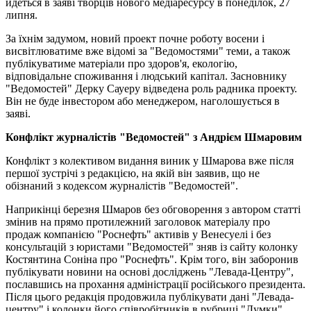
йдеться в заяві творців нового медіаресурсу в понеділок, 27
липня.
За їхнім задумом, новий проект почне роботу восени і
висвітлюватиме вже відомі за "Ведомостями" теми, а також
публікуватиме матеріали про здоров'я, екологію,
відповідальне споживання і людський капітал. Засновнику
"Ведомостей" Дерку Сауеру відведена роль радника проекту.
Він не буде інвестором або менеджером, наголошується в
заяві.
Конфлікт журналістів "Ведомостей" з Андрієм Шмаровим
Конфлікт з колективом видання виник у Шмарова вже після
першої зустрічі з редакцією, на якій він заявив, що не
обізнаний з кодексом журналістів "Ведомостей".
Наприкінці березня Шмаров без обговорення з автором статті
змінив на прямо протилежний заголовок матеріалу про
продаж компанією "Роснефть" активів у Венесуелі і без
консультацій з юристами "Ведомостей" зняв із сайту колонку
Костянтина Соніна про "Роснефть". Крім того, він заборонив
публікувати новини на основі досліджень "Левада-Центру",
пославшись на прохання адміністрації російського президента.
Після цього редакція продовжила публікувати дані "Левада-
центру" і колонки його співробітників в рубриці "Думки".