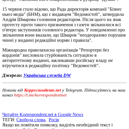
15 червня стало відомо, що Рада директорів компанії "Бізнес
ньюз медіа" (БНМ), що є видавцем "Ведомостей", затвердила
Андрія Шмарова головним редактором. Після цього на знак
протесту проти такого призначення з газети звільнилися всі
п'ятеро заступників головного редактора. У повідомленні про
звільнення вони вказали, що Шмаров "неодноразово порушив
чинні у виданні редакційні норми і правила".
Міжнародна правозахисна організація "Репортери без
кордонів" висловила стурбованість ситуацією в
авторитетному виданні, закликавши російську владу не
втручатися в редакційну політику "Ведомостей".
Джерело:
Українська служба DW
Новини від
Корреспондент.net
у Telegram. Підписуйтесь на наш
канал
https://t.me/korrespondentnet
Читайте Korrespondent.net в Google News
ТЕГИ:
Свобода слова
,
Росія
Якщо ви помітили помилку, виділіть необхідний текст і