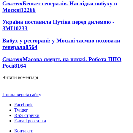
Сюжет
Бенкет генералів. Наслідки вибуху в
Москві
12266
Україна поставила Путіна перед дилемою -
ЗМІ
10233
Вибух у ресторані: у Москві таємно поховали
генерала
8564
Сюжет
Масова смерть на пляжі. Робота ППО
Росії
8164
Читати коментарі
Повна версія сайту
Facebook
Twitter
RSS-стрічки
E-mail розсилка
Контакти