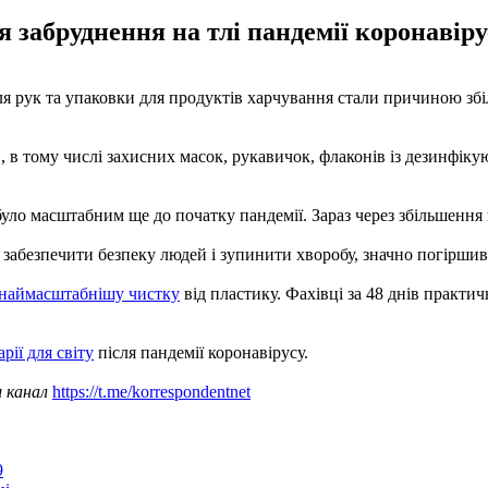
 забруднення на тлі пандемії коронавірус
ля рук та упаковки для продуктів харчування стали причиною з
, в тому числі захисних масок, рукавичок, флаконів із дезинфіку
було масштабним ще до початку пандемії. Зараз через збільшення
абезпечити безпеку людей і зупинити хворобу, значно погіршив
наймасштабнішу чистку
від пластику. Фахівці за 48 днів практи
рії для світу
після пандемії коронавірусу.
ш канал
https://t.me/korrespondentnet
9