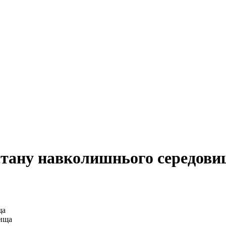
стану навколишнього середов
вища