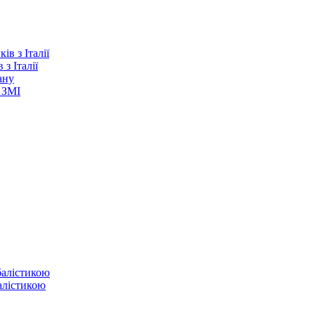
з Італії
ану
 ЗМІ
балістикою