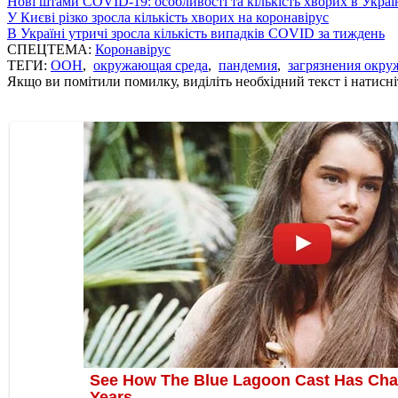
Нові штами COVID-19: особливості та кількість хворих в Украї
У Києві різко зросла кількість хворих на коронавірус
В Україні утричі зросла кількість випадків COVID за тиждень
СПЕЦТЕМА:
Коронавірус
ТЕГИ:
ООН
,
окружающая среда
,
пандемия
,
загрязнения окр
Якщо ви помітили помилку, виділіть необхідний текст і натисніт