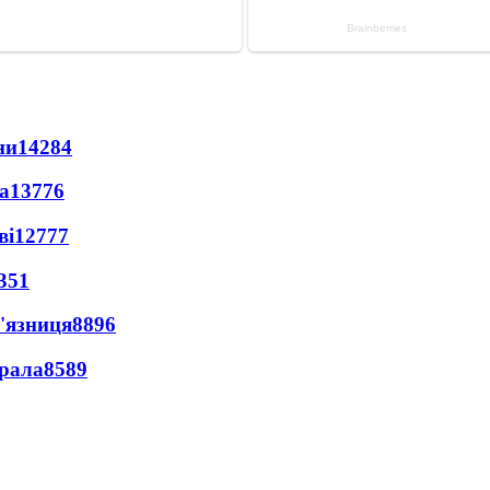
ни
14284
а
13776
ві
12777
351
'язниця
8896
ерала
8589