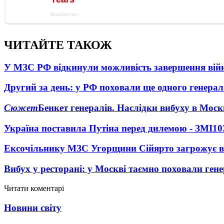
ЧИТАЙТЕ ТАКОЖ
У МЗС РФ відкинули можливість завершення вій
Другий за день: у РФ поховали ще одного генерал
Сюжет
Бенкет генералів. Наслідки вибуху в Моск
Україна поставила Путіна перед дилемою - ЗМІ
10
Ексочільнику МЗС Угорщини Сійярто загрожує в
Вибух у ресторані: у Москві таємно поховали ген
Читати коментарі
Новини світу