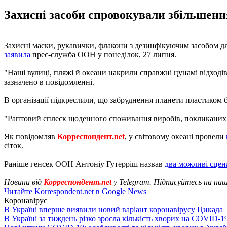
Захисні засоби спровокували збільшення
Захисні маски, рукавички, флакони з дезинфікуючим засобом д
заявила
прес-служба ООН у понеділок, 27 липня.
"Наші вулиці, пляжі й океани накрили справжні цунамі відходів
зазначено в повідомленні.
В організації підкреслили, що забруднення планети пластиком 
"Раптовий сплеск щоденного споживання виробів, покликаних з
Як повідомляв
Корреспондент.net
, у світовому океані провели
сіток.
Раніше генсек ООН Антоніу Гутерріш назвав
два можливі сцена
Новини від
Корреспондент.net
у Telegram. Підписуйтесь на на
Читайте Korrespondent.net в Google News
Коронавірус
В Україні вперше виявили новий варіант коронавірусу Цикада
В Україні за тиждень різко зросла кількість хворих на COVID-1