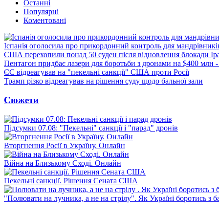
Останні
Популярні
Коментовані
Іспанія оголосила про прикордонний контроль для мандрівників 
США перехопили понад 50 суден після відновлення блокади Ір
Пентагон придбає лазери для боротьби з дронами на $400 млн -
ЄС відреагував на "пекельні санкції" США проти Росії
Трамп різко відреагував на рішення суду щодо бальної зали
Сюжети
Підсумки 07.08: "Пекельні" санкції і "парад" дронів
Вторгнення Росії в Україну. Онлайн
Війна на Близькому Сході. Онлайн
Пекельні санкції. Рішення Сената США
"Полювати на лучника, а не на стрілу". Як Україні боротись з 