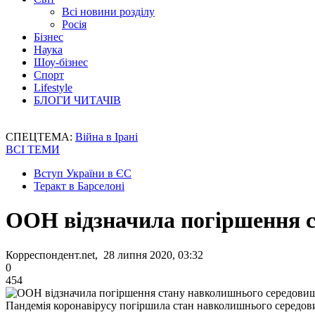
Всі новини розділу
Росія
Бізнес
Наука
Шоу-бізнес
Спорт
Lifestyle
БЛОГИ ЧИТАЧІВ
СПЕЦТЕМА:
Війна в Ірані
ВСІ ТЕМИ
Вступ України в ЄС
Теракт в Барселоні
ООН відзначила погіршення 
Корреспондент.net, 28 липня 2020, 03:32
0
454
Пандемія коронавірусу погіршила стан навколишнього середо