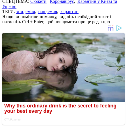
СПЕЦТЕМА:
Сюжети
,
Коронавірус
,
Карантин у Києві та
Україні
ТЕГИ:
эпидемия
,
пандемия
,
карантин
Якщо ви помітили помилку, виділіть необхідний текст і
натисніть Ctrl + Enter, щоб повідомити про це редакцію.