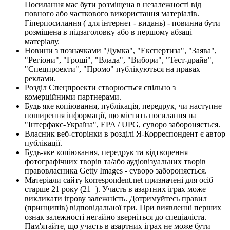
Посилання має бути розміщена в незалежності від
повного або часткового використання матеріалів.
Гіперпосилання ( для інтернет - видань) - повинна бути
розміщена в підзаголовку або в першому абзаці
матеріалу.
Новини з позначками "Думка", "Експертиза", "Заява",
"Регіони", "Гроші", "Влада", "Вибори", "Тест-драйв",
"Спецпроекти", "Промо" публікуються на правах
реклами.
Розділ Спецпроекти створюється спільно з
комерційними партнерами.
Будь яке копіювання, публікація, передрук, чи наступне
поширення інформації, що містить посилання на
"Інтерфакс-Україна", EPA / UPG, суворо забороняється.
Власник веб-сторінки в розділі Я-Корреспондент є автор
публікації.
Будь-яке копіювання, передрук та відтворення
фотографічних творів та/або аудіовізуальних творів
правовласника Getty Images - суворо забороняється.
Матеріали сайту korrespondent.net призначені для осіб
старше 21 року (21+). Участь в азартних іграх може
викликати ігрову залежність. Дотримуйтесь правил
(принципів) відповідальної гри. При виявленні перших
ознак залежності негайно зверніться до спеціаліста.
Пам'ятайте, що участь в азартних іграх не може бути