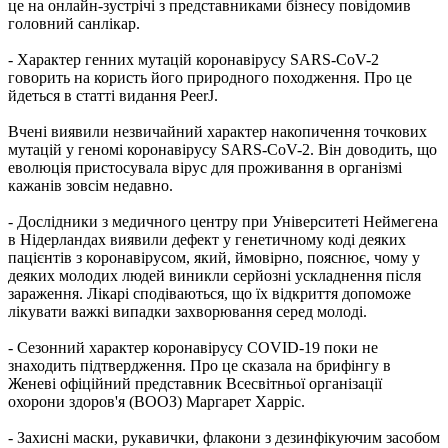
це на онлайн-зустрічі з представниками бізнесу повідомив
головний санлікар.
- Характер генних мутацій коронавірусу SARS-CoV-2
говорить на користь його природного походження. Про це
йдеться в статті видання PeerJ.
Вчені виявили незвичайний характер накопичення точкових
мутацій у геномі коронавірусу SARS-CoV-2. Він доводить, що
еволюція пристосувала вірус для проживання в організмі
кажанів зовсім недавно.
- Дослідники з медичного центру при Університеті Неймегена
в Нідерландах виявили дефект у генетичному коді деяких
пацієнтів з коронавірусом, який, ймовірно, пояснює, чому у
деяких молодих людей виникли серйозні ускладнення після
зараження. Лікарі сподіваються, що їх відкриття допоможе
лікувати важкі випадки захворювання серед молоді.
- Сезонний характер коронавірусу COVID-19 поки не
знаходить підтвердження. Про це сказала на брифінгу в
Женеві офіційний представник Всесвітньої організації
охорони здоров'я (ВООЗ) Маргарет Харріс.
- Захисні маски, рукавички, флакони з дезинфікуючим засобом