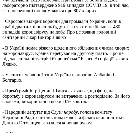
лабораторно підтверджено 919 випадків COVID-19, в той час,
як напередодні повідомлялося про 807 хворих.
- Євросоюз відкриє кордони для громадян України, коли в
країні два тижні поспіль будуть фіксувати не більш як 480
випадків коронавірусу на добу. Про це заявив головний
санітарний лікар Віктор Ляшко
- В Україні немає різкого щоденного збільшення числа хворих
на коронавірус. Країна перебуває на другому плато. Про це
під час спільної зустрічі Європейської Бізнес Асоціації заявив
Ляшко.
- У список червоної зони України включили Албанію і
Болгарію.
- Прем'єр-міністр Денис Шмигаль заявляє, що фонд на
боротьбу з коронавірусом не витрачено, а розподілено. За його
словами, використано тільки 10% коштів.
- Народний депутат від
Слуги народу
, голова комітету
Верховної Ради з питань податкової та фінансової політики
Данило Гетманцев заразився коронавірусом.