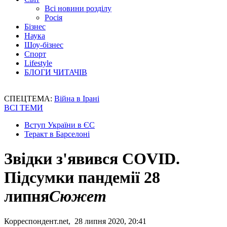
Всі новини розділу
Росія
Бізнес
Наука
Шоу-бізнес
Спорт
Lifestyle
БЛОГИ ЧИТАЧІВ
СПЕЦТЕМА:
Війна в Ірані
ВСІ ТЕМИ
Вступ України в ЄС
Теракт в Барселоні
Звідки з'явився COVID.
Підсумки пандемії 28
липня
Сюжет
Корреспондент.net, 28 липня 2020, 20:41