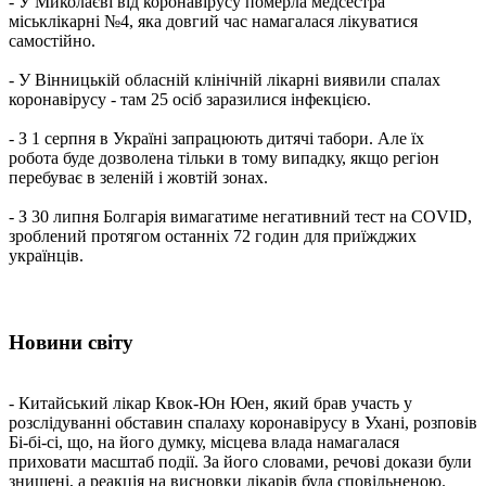
- У Миколаєві від коронавірусу померла медсестра
міськлікарні №4, яка довгий час намагалася лікуватися
самостійно.
- У Вінницькій обласній клінічній лікарні виявили спалах
коронавірусу - там 25 осіб заразилися інфекцією.
- З 1 серпня в Україні запрацюють дитячі табори. Але їх
робота буде дозволена тільки в тому випадку, якщо регіон
перебуває в зеленій і жовтій зонах.
- З 30 липня Болгарія вимагатиме негативний тест на COVID,
зроблений протягом останніх 72 годин для приїжджих
українців.
Новини світу
- Китайський лікар Квок-Юн Юен, який брав участь у
розслідуванні обставин спалаху коронавірусу в Ухані, розповів
Бі-бі-сі, що, на його думку, місцева влада намагалася
приховати масштаб події. За його словами, речові докази були
знищені, а реакція на висновки лікарів була сповільненою.