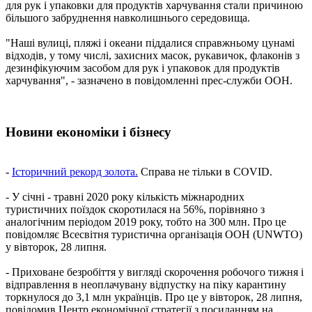
для рук і упаковки для продуктів харчування стали причиною
більшого забруднення навколишнього середовища.
"Наші вулиці, пляжі і океани піддалися справжньому цунамі
відходів, у тому числі, захисних масок, рукавичок, флаконів з
дезинфікуючим засобом для рук і упаковок для продуктів
харчування", - зазначено в повідомленні прес-служби ООН.
Новини економіки і бізнесу
-
Історичний рекорд золота.
Справа не тільки в COVID.
- У січні - травні 2020 року кількість міжнародних
туристичних поїздок скоротилася на 56%, порівняно з
аналогічним періодом 2019 року, тобто на 300 млн. Про це
повідомляє Всесвітня туристична організація ООН (UNWTO)
у вівторок, 28 липня.
- Приховане безробіття у вигляді скорочення робочого тижня і
відправлення в неоплачувану відпустку на піку карантину
торкнулося до 3,1 млн українців. Про це у вівторок, 28 липня,
повідомив Центр економічної стратегії з посиланням на