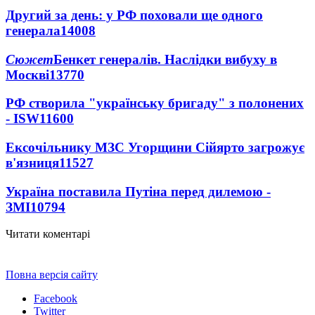
Другий за день: у РФ поховали ще одного
генерала
14008
Сюжет
Бенкет генералів. Наслідки вибуху в
Москві
13770
РФ створила "українську бригаду" з полонених
- ISW
11600
Ексочільнику МЗС Угорщини Сійярто загрожує
в'язниця
11527
Україна поставила Путіна перед дилемою -
ЗМІ
10794
Читати коментарі
Повна версія сайту
Facebook
Twitter