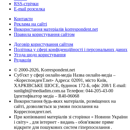
RSS-стрічки
E-mail розсилка
Контакти
Реклама на сайті
Використання матеріалів korrespondent.net
Правила користування сайтом
Договір користування сайтом
Політика у сфері конфіденційності і персональних даних
Угода щодо користування
Редакція
© 2000-2026, Korrespondent.net
Суб'єкт у сфері онлайн-медіа Назва онлайн-медіа –
«КореспонденТ.net» Адреса: 02091, місто Київ,
ХАРКІВСЬКЕ ШОСЕ, будинок 172-Б, офіс 208/1 E-mail:
sunlight@mediadim.com.ua
Телефон: 044-205-43-00
Ідентифікатор медіа – R40-06068
Використання будь-яких матеріалів, розміщених на
сайті, дозволяється за умови посилання на
Корреспондент.net.
При копіюванні матеріалів зі сторінки « Новини України
і світу» , для інтернет - видань - обов'язкове пряме
відкрите для пошукових систем гіперпосилання .