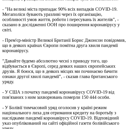
- "На великі міста припадає 90% всіх випадків COVID-19.
Мегаполіси бувають уразливі через їх організацію,
особливості умов життя, роботи і пересувань їх жителів", -
сказано в дослідженні ООН про поширення коронавірусу у
світі.
- Прем'єр-міністр Великої Британії Борис Джонсон повідомив,
що в деяких країнах Європи помітна друга хвиля пандемії
коронавірусу.
"Давайте будемо абсолютно чесні з приводу того, що
відбувається в Європі, серед деяких наших європейських
друзів. Я боюся, що в деяких місцях ми починаємо бачити
ознаки другої хвилі пандемії", - сказав глава британського
уряду.
- У США з початку пандемії коронавірусу COVID-19 від
пов'язаних з ним захворювань померли 150 444 особи.
- У Болівії тимчасовий уряд оголосив у країні режим
національного лиха для отримання кредиту на боротьбу з
наслідками пандемії коронавірусу COVID-19. Відповідний
указ опублікований на сайті офіційної газети болівійського
уряду.