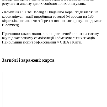
результати аналізу даних соціологічних опитувань.
- Компанія CJ CheilJedang з Південної Кореї "піднялася" на
коронавірусі - акції виробника готової їжі зросли на 135
відсотків, починаючи з березня нинішнього року, повідомляє
Bloomberg.
Причиною такого явища став підвищений попит на готову
їжу під час режиму самоізоляції і обмежувальних заходів.
Найбільший попит зафіксований у США і Китаї.
Загиблі і заражені: карта