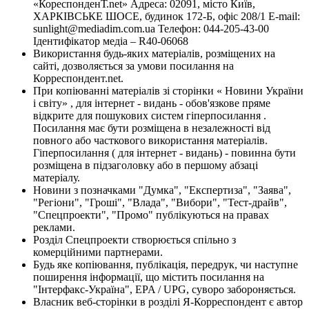
«КореспонденТ.net» Адреса: 02091, місто Київ,
ХАРКІВСЬКЕ ШОСЕ, будинок 172-Б, офіс 208/1 E-mail:
sunlight@mediadim.com.ua
Телефон: 044-205-43-00
Ідентифікатор медіа – R40-06068
Використання будь-яких матеріалів, розміщених на
сайті, дозволяється за умови посилання на
Корреспондент.net.
При копіюванні матеріалів зі сторінки « Новини України
і світу» , для інтернет - видань - обов'язкове пряме
відкрите для пошукових систем гіперпосилання .
Посилання має бути розміщена в незалежності від
повного або часткового використання матеріалів.
Гіперпосилання ( для інтернет - видань) - повинна бути
розміщена в підзаголовку або в першому абзаці
матеріалу.
Новини з позначками "Думка", "Експертиза", "Заява",
"Регіони", "Гроші", "Влада", "Вибори", "Тест-драйв",
"Спецпроекти", "Промо" публікуються на правах
реклами.
Розділ Спецпроекти створюється спільно з
комерційними партнерами.
Будь яке копіювання, публікація, передрук, чи наступне
поширення інформації, що містить посилання на
"Інтерфакс-Україна", EPA / UPG, суворо забороняється.
Власник веб-сторінки в розділі Я-Корреспондент є автор