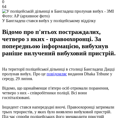
0
64
Фото: АР (архивное фото)
У Бангладеш стався вибух у поліцейському відділку
Відомо про п'ятьох постраждалих,
четверо з яких - правоохоронці. За
попередньою інформацією, вибухнув
раніше вилучений вибуховий пристрій.
На території поліцейської дільниці в столиці Бангладеш Дацці
пролунав вибух. Про це
повідомляє
видання Dhaka Tribune у
середу, 29 липня.
Відомо, що щонайменше п'ятеро осіб отримали поранення,
четверо з них - співробітники поліції. Всі вони
госпіталізовані.
Інцидент стався напередодні вночі. Правоохоронці затримали
трьох терористів, у яких було виявлено вибуховий пристрій.
Під час спроби поліцейських його знешкодити пристрій