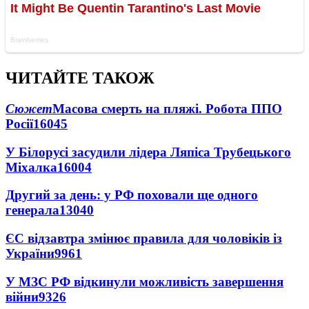
ЧИТАЙТЕ ТАКОЖ
Сюжет
Масова смерть на пляжі. Робота ППО
Росії
16045
У Білорусі засудили лідера Ляпіса Трубецького
Міхалка
16004
Другий за день: у РФ поховали ще одного
генерала
13040
ЄС відзавтра змінює правила для чоловіків із
України
9961
У МЗС РФ відкинули можливість завершення
війни
9326