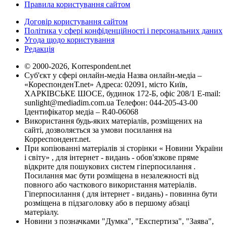
Правила користування сайтом
Договір користування сайтом
Політика у сфері конфіденційності і персональних даних
Угода щодо користування
Редакція
© 2000-2026, Korrespondent.net
Суб'єкт у сфері онлайн-медіа Назва онлайн-медіа –
«КореспонденТ.net» Адреса: 02091, місто Київ,
ХАРКІВСЬКЕ ШОСЕ, будинок 172-Б, офіс 208/1 E-mail:
sunlight@mediadim.com.ua
Телефон: 044-205-43-00
Ідентифікатор медіа – R40-06068
Використання будь-яких матеріалів, розміщених на
сайті, дозволяється за умови посилання на
Корреспондент.net.
При копіюванні матеріалів зі сторінки « Новини України
і світу» , для інтернет - видань - обов'язкове пряме
відкрите для пошукових систем гіперпосилання .
Посилання має бути розміщена в незалежності від
повного або часткового використання матеріалів.
Гіперпосилання ( для інтернет - видань) - повинна бути
розміщена в підзаголовку або в першому абзаці
матеріалу.
Новини з позначками "Думка", "Експертиза", "Заява",