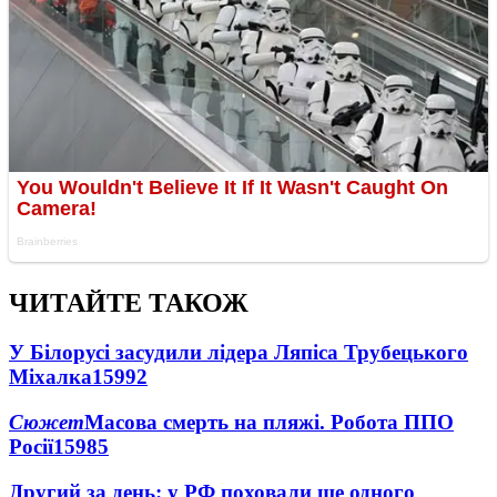
ЧИТАЙТЕ ТАКОЖ
У Білорусі засудили лідера Ляпіса Трубецького
Міхалка
15992
Сюжет
Масова смерть на пляжі. Робота ППО
Росії
15985
Другий за день: у РФ поховали ще одного