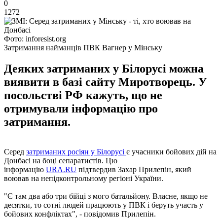
0
1272
Фото: inforesist.org
Затримання найманців ПВК Вагнер у Мінську
Деяких затриманих у Білорусі можна
виявити в базі сайту Миротворець. У
посольстві РФ кажуть, що не
отримували інформацію про
затримання.
Серед
затриманих росіян у Білорусі
є учасники бойових дій на
Донбасі на боці сепаратистів. Цю
інформацію
URA.RU
підтвердив Захар Прилепін, який
воював на непідконтрольному регіоні України.
"Є там два або три бійці з мого батальйону. Власне, якщо не
десятки, то сотні людей працюють у ПВК і беруть участь у
бойових конфліктах", - повідомив Прилепін.