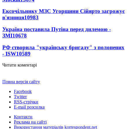
Ексочільнику МЗС Угорщини Сійярто загрожує
в'язниця
10983
Україна поставила Путіна перед дилемою -
ЗМІ
10678
РФ створила "українську бригаду" з полонених
- ISW
10589
Читати коментарі
Повна версія сайту
Facebook
Twitter
RSS-стрічки
E-mail розсилка
Контакти
Реклама на сайті
Використання матеріалів korrespondent.net