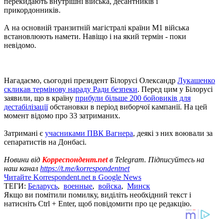
перекидають внутрішні війська, десантників і
прикордонників.
А на основній транзитній магістралі країни М1 війська
встановлюють намети. Навіщо і на який термін - поки
невідомо.
Нагадаємо, сьогодні президент Білорусі Олександр
Лукашенко
скликав термінову нараду Ради безпеки
. Перед цим у Білорусі
заявили, що в країну
прибули більше 200 бойовиків для
дестабілізації
обстановки в період виборчої кампанії. На цей
момент відомо про 33 затриманих.
Затримані є
учасниками ПВК Вагнера
, деякі з них воювали за
сепаратистів на Донбасі.
Новини від
Корреспондент.net
в Telegram. Підписуйтесь на
наш канал
https://t.me/korrespondentnet
Читайте Korrespondent.net в Google News
ТЕГИ:
Беларусь
,
военные
,
войска
,
Минск
Якщо ви помітили помилку, виділіть необхідний текст і
натисніть Ctrl + Enter, щоб повідомити про це редакцію.