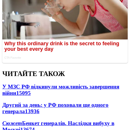
ЧИТАЙТЕ ТАКОЖ
У МЗС РФ відкинули можливість завершення
війни
15095
Другий за день: у РФ поховали ще одного
генерала
13936
Сюжет
Бенкет генералів. Наслідки вибуху в
Москві
13674