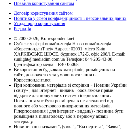
Правила користування сайтом
Договір користування сайтом
Політика у сфері конфіденційності і персональних даних
Угода щодо користування
Редакція
© 2000-2026, Korrespondent.net
Суб'єкт у сфері онлайн-медіа Назва онлайн-медіа –
«КореспонденТ.net» Адреса: 02091, місто Київ,
ХАРКІВСЬКЕ ШОСЕ, будинок 172-Б, офіс 208/1 E-mail:
sunlight@mediadim.com.ua
Телефон: 044-205-43-00
Ідентифікатор медіа – R40-06068
Використання будь-яких матеріалів, розміщених на
сайті, дозволяється за умови посилання на
Корреспондент.net.
При копіюванні матеріалів зі сторінки « Новини України
і світу» , для інтернет - видань - обов'язкове пряме
відкрите для пошукових систем гіперпосилання .
Посилання має бути розміщена в незалежності від
повного або часткового використання матеріалів.
Гіперпосилання ( для інтернет - видань) - повинна бути
розміщена в підзаголовку або в першому абзаці
матеріалу.
Новини з позначками "Думка", "Експертиза", "Заява",