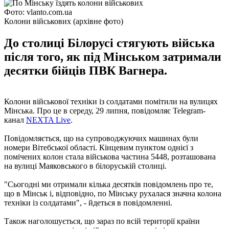
Фото: vlanto.com.ua
Колони військових (архівне фото)
До столиці Білорусі стягують війська
після того, як під Мінськом затримали
десятки бійців ПВК Вагнера.
Колони військової техніки із солдатами помітили на вулицях
Мінська. Про це в середу, 29 липня, повідомляє Telegram-
канал
NEXTA Live
.
Повідомляється, що на супроводжуючих машинах були
номери Вітебської області. Кінцевим пунктом однієї з
помічених колон стала військова частина 5448, розташована
на вулиці Маяковського в білоруській столиці.
"Сьогодні ми отримали кілька десятків повідомлень про те,
що в Мінськ і, відповідно, по Мінську рухалася значна колона
техніки із солдатами", - йдеться в повідомленні.
Також наголошується, що зараз по всій території країни