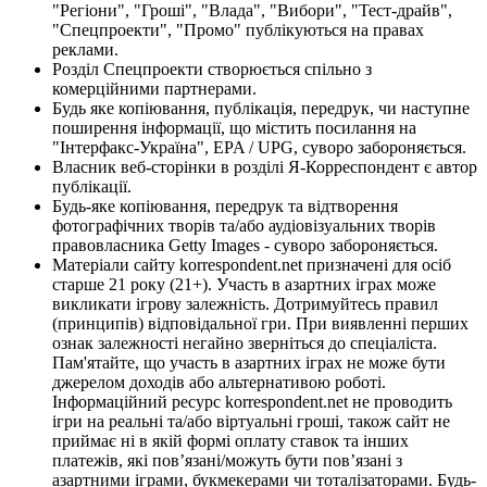
"Регіони", "Гроші", "Влада", "Вибори", "Тест-драйв",
"Спецпроекти", "Промо" публікуються на правах
реклами.
Розділ Спецпроекти створюється спільно з
комерційними партнерами.
Будь яке копіювання, публікація, передрук, чи наступне
поширення інформації, що містить посилання на
"Інтерфакс-Україна", EPA / UPG, суворо забороняється.
Власник веб-сторінки в розділі Я-Корреспондент є автор
публікації.
Будь-яке копіювання, передрук та відтворення
фотографічних творів та/або аудіовізуальних творів
правовласника Getty Images - суворо забороняється.
Матеріали сайту korrespondent.net призначені для осіб
старше 21 року (21+). Участь в азартних іграх може
викликати ігрову залежність. Дотримуйтесь правил
(принципів) відповідальної гри. При виявленні перших
ознак залежності негайно зверніться до спеціаліста.
Пам'ятайте, що участь в азартних іграх не може бути
джерелом доходів або альтернативою роботі.
Інформаційний ресурс korrespondent.net не проводить
ігри на реальні та/або віртуальні гроші, також сайт не
приймає ні в якій формі оплату ставок та інших
платежів, які пов’язані/можуть бути пов’язані з
азартними іграми, букмекерами чи тоталізаторами. Будь-