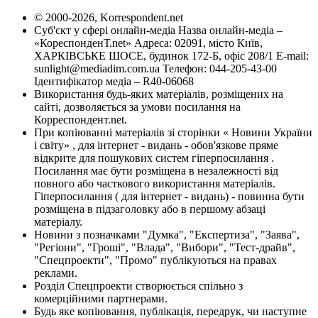
© 2000-2026, Korrespondent.net
Суб'єкт у сфері онлайн-медіа Назва онлайн-медіа –
«КореспонденТ.net» Адреса: 02091, місто Київ,
ХАРКІВСЬКЕ ШОСЕ, будинок 172-Б, офіс 208/1 E-mail:
sunlight@mediadim.com.ua
Телефон: 044-205-43-00
Ідентифікатор медіа – R40-06068
Використання будь-яких матеріалів, розміщених на
сайті, дозволяється за умови посилання на
Корреспондент.net.
При копіюванні матеріалів зі сторінки « Новини України
і світу» , для інтернет - видань - обов'язкове пряме
відкрите для пошукових систем гіперпосилання .
Посилання має бути розміщена в незалежності від
повного або часткового використання матеріалів.
Гіперпосилання ( для інтернет - видань) - повинна бути
розміщена в підзаголовку або в першому абзаці
матеріалу.
Новини з позначками "Думка", "Експертиза", "Заява",
"Регіони", "Гроші", "Влада", "Вибори", "Тест-драйв",
"Спецпроекти", "Промо" публікуються на правах
реклами.
Розділ Спецпроекти створюється спільно з
комерційними партнерами.
Будь яке копіювання, публікація, передрук, чи наступне