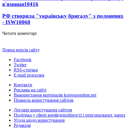
в'язниця
10416
РФ створила "українську бригаду" з полонених
- ISW
10068
Читати коментарі
Повна версія сайту
Facebook
Twitter
RSS-стрічки
E-mail розсилка
Контакти
Реклама на сайті
Використання матеріалів korrespondent.net
Правила користування сайтом
Договір користування сайтом
Політика у сфері конфіденційності і персональних даних
Угода щодо користування
Редакція