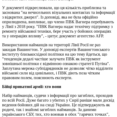
У документі підкреслювали, що ця кількість приблизна та
заснована "на нечисельних візуальних контактах та інформації
з відкритих джерел". Із доповіді, яка не була офіційно
оприлюднена, випливає, що члени ПВК Вагнера перебувають
у Лівії з 2018 року. "ПВК Вагнера надає технічну підтримку з
ремонту військової техніки, бере участь у бойових операціях
та у операціях впливу", - цитує документ агентство AFP.
Використання найманців на території Лівії Росії не раз
закидав Вашингтон. У доповіді експертів Вашингтонського
інституту близькосхідної політики на цю тему йдеться, що
"тенденція дедалі частіше залучати ПВК як інструмент
зовнішньої політики є відмінною ознакою стратегії Путіна".
Заплутана мережа субпідрядників не дозволяє чітко відділити
військові сили від цивільних, і ПВК діють поза чітким
правовим полем, пояснюють експерти.
Бійці приватної армії: хто вони
Набір найманців, судячи з інформації про загиблих, проходив
по всій Росії. Дуже багато з убитих у Сирії раніше мали досвід
ведення бойових дій на сході України. Це підтверджують як
родичі, так і знайомі загиблих найманців. За даними
українського СБУ, тих, хто воював в обох "гарячих точках",