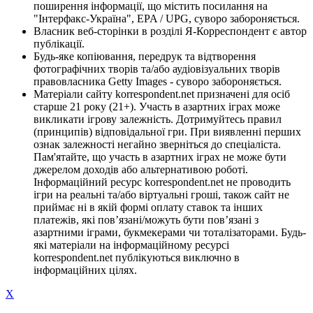
поширення інформації, що містить посилання на
"Інтерфакс-Україна", EPA / UPG, суворо забороняється.
Власник веб-сторінки в розділі Я-Корреспондент є автор
публікації.
Будь-яке копіювання, передрук та відтворення
фотографічних творів та/або аудіовізуальних творів
правовласника Getty Images - суворо забороняється.
Матеріали сайту korrespondent.net призначені для осіб
старше 21 року (21+). Участь в азартних іграх може
викликати ігрову залежність. Дотримуйтесь правил
(принципів) відповідальної гри. При виявленні перших
ознак залежності негайно зверніться до спеціаліста.
Пам'ятайте, що участь в азартних іграх не може бути
джерелом доходів або альтернативою роботі.
Інформаційний ресурс korrespondent.net не проводить
ігри на реальні та/або віртуальні гроші, також сайт не
приймає ні в якій формі оплату ставок та інших
платежів, які пов’язані/можуть бути пов’язані з
азартними іграми, букмекерами чи тоталізаторами. Будь-
які матеріали на інформаційному ресурсі
korrespondent.net публікуються виключно в
інформаційних цілях.
X