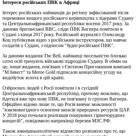
Інтереси російських ПВК в Африці
Інтерес російських найманців до регіону зафіксований після
перемовин вищого російського керівництва з лідерами Судану
та Центральноафриканської республіки восени 2017 року. За
даними британської ВВС, сліди ПВК Вагнера помітили в
Судані з кінця 2017 року. Російський журналіст Олександр
Коц публікував відео з російським інструктором, що навчає
солдатів у Судані, з підписом "будні російської ПВК".
За даними видання The Bell, найманці чисельністю близько
сотні осіб тренують військові підрозділи Судану. В обмін на
це, пише видання, пов'язані з Євгеном Пригожиним компанії
"М Інвест" та Meroe Gold підписали концесійну угоду на
видобуток золота в цій країні.
Озброєних людей з Росії помітили і в сусідній
Центральноафриканській республіці, причому можливо, що
йдеться вже про нову ПВК, не пов'язану із групою Вагнера.
Офіційно відомо лише те, що Росія вивчає можливості
"взаємовигідного освоєння запасів природних ресурсів ЦАР.
У 2018 році почалася реалізація пошукових гірничорудних
концесій", повідомило наприкінці березня МЗС РФ.
Також зовнішньополітичне відомство розповіло про те, що