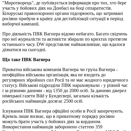
"Миротворець", де публікується інформація про тих, хто бере
участь у бойових діях на Донбасі на боці сепаратистів.
Білоруські правоохоронні органи підозрюють, що затримані
росіяни прибули в країну для дестабілізації ситуації в період
виборчої кампанії.
Про діяльність ПВК Вагнера відомо небагато. Багато свідчень
про неї журналісти та активісти збирали по крихтах протягом
останнього часу. DW представляє найважливіше, що вдалося
дізнатися на сьогодні.
Що таке ПВК Вагнера
Приватна військова компанія Вагнера чи група Вагнера -
неофіційна військова організація, яка не входить до
регулярних збройних сил Росії та не має жодного юридичного
статусу. Військові підрозділи ПВК нараховували - у різний час
і за різними даними - від 1350 до 2000 осіб. За даними джерел
німецької газети Bild у Бундесвері, загальна кількість
російських найманців досягає 2500 осіб.
Існування ПВК Вагнера офіційні особи в Росії заперечують.
Кремль лише визнає, що в приватному порядку росіяни
можуть брати участь у бойових діях за кордоном.
Використання найманців заборонено статтею 359