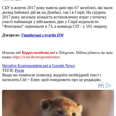
СБУ в жовтні 2017 року навела дані про 67 загиблих, які мали
досвід бойових дій як на Донбасі, так і в Сирії. На грудень
2017 року загальну кількість встановлених втрат з початку
участі найманців у військових діях у Сирії журналісти
"Фонтанки" оцінювали в 73, а команда CIТ - у 101 людину.
Джерело:
Українська служба DW
Новини від
Корреспондент.net
в Telegram. Підписуйтесь на наш
канал
https://t.me/korrespondentnet
Читайте Korrespondent.net в Google News
ТЕГИ:
Росія
Якщо ви помітили помилку, виділіть необхідний текст і
натисніть Ctrl + Enter, щоб повідомити про це редакцію.