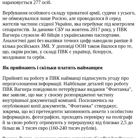
нараховується 277 осіб.
Вербування особового складу приватної армії, судячи з усього,
не обмежувалося лише Росією, але проводилося й серед
жителів частини східної України, яка перебуває під контролем
сепаратистів. За даними СБУ на жовтень 2017 року, у ПВК
Вагнера служили 40 бійців з українськими паспортами.
Аналогічні дані без вказівки точних цифр наводили раніше й
кілька російських ЗМІ. У доповіді ООН також йшлося про те,
що, окрім росіян, у складі ПВК є українці, білоруси,
молдовани та серби.
Як приймають і скільки платять найманцям
Прийняті на роботу в ПВК найманці підписують угоду про
нерозголошення інформації. Найбільше деталей про роботу
ПВК Вагнера повідомило петербурзьке видання "Фонтанка",
яке заявляє, що має у своєму розпорядженні частину
внутрішньої документації компанії. Посилаючись на
опубліковані копії документів, "Фонтанка" стверджує,
зокрема, що всі претенденти заповнюють анкети з особистою
інформацією, фотографією, проходять перевірку на поліграфі
й за свою роботу отримують у перерахунку від близько 2,5 до
більш як 3 тисяч євро (160-240 тисяч рублів).