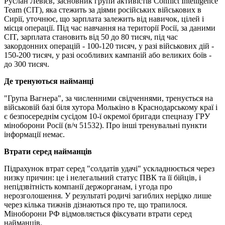
Руслан Левієв, засновник групи активістів Conflict Intelligence
Team (CIT), яка стежить за діями російських військових в
Сирії, уточнює, що зарплата залежить від навичок, цілей і
місця операції. Під час навчання на території Росії, за даними
CIT, зарплата становить від 50 до 80 тисяч, під час
закордонних операцій - 100-120 тисяч, у разі військових дій -
150-200 тисяч, у разі особливих кампаній або великих боїв -
до 300 тисяч.
Де тренуються найманці
"Група Вагнера", за численними свідченнями, тренується на
військовій базі біля хутора Молькіно в Краснодарському краї і
є безпосереднім сусідом 10-ї окремої бригади спецназу ГРУ
міноборони Росії (в/ч 51532). Про інші тренувальні пункти
інформації немає.
Втрати серед найманців
Підрахунок втрат серед "солдатів удачі" ускладнюється через
низку причин: це і нелегальний статус ПВК та її бійців, і
непідзвітність компанії держорганам, і угода про
нерозголошення. У результаті родичі загиблих нерідко лише
через кілька тижнів дізнаються про те, що трапилося.
Міноборони РФ відмовляється фіксувати втрати серед
найманців.