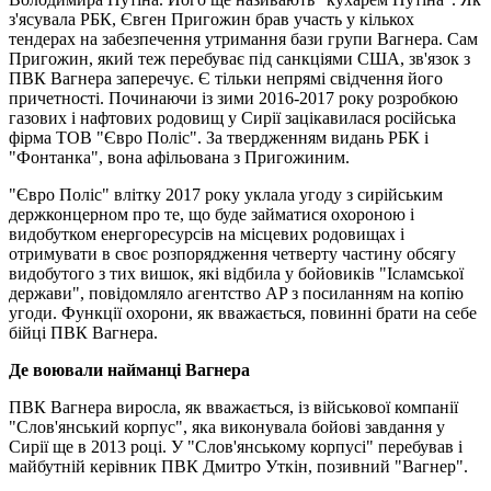
з'ясувала РБК, Євген Пригожин брав участь у кількох
тендерах на забезпечення утримання бази групи Вагнера. Сам
Пригожин, який теж перебуває під санкціями США, зв'язок з
ПВК Вагнера заперечує. Є тільки непрямі свідчення його
причетності. Починаючи із зими 2016-2017 року розробкою
газових і нафтових родовищ у Сирії зацікавилася російська
фірма ТОВ "Євро Поліс". За твердженням видань РБК і
"Фонтанка", вона афільована з Пригожиним.
"Євро Поліс" влітку 2017 року уклала угоду з сирійським
держконцерном про те, що буде займатися охороною і
видобутком енергоресурсів на місцевих родовищах і
отримувати в своє розпорядження четверту частину обсягу
видобутого з тих вишок, які відбила у бойовиків "Ісламської
держави", повідомляло агентство AP з посиланням на копію
угоди. Функції охорони, як вважається, повинні брати на себе
бійці ПВК Вагнера.
Де воювали найманці Вагнера
ПВК Вагнера виросла, як вважається, із військової компанії
"Слов'янський корпус", яка виконувала бойові завдання у
Сирії ще в 2013 році. У "Слов'янському корпусі" перебував і
майбутній керівник ПВК Дмитро Уткін, позивний "Вагнер".