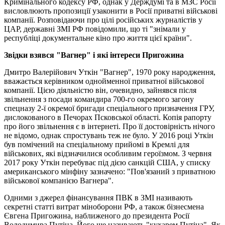
Кримінального кодексу РФ, однак у Держдумі та в МЗС Росії
висловлюють пропозиції узаконити в Росії приватні військові
компанії. Розповідаючи про цілі російських журналістів у
ЦАР, державні ЗМІ РФ повідомили, що ті "знімали у
республіці документальне кіно про життя цієї країни".
Звідки взявся "Вагнер" і які інтереси Пригожина
Дмитро Валерійович Уткін "Вагнер", 1970 року народження,
вважається керівником однойменної приватної військової
компанії. Цією діяльністю він, очевидно, зайнявся після
звільнення з посади командира 700-го окремого загону
спецназу 2-ї окремої бригади спеціального призначення ГРУ,
дислокованого в Печорах Псковської області. Копія рапорту
про його звільнення є в інтернеті. Про її достовірність нічого
не відомо, однак спростувань теж не було. У 2016 році Уткін
був помічений на спеціальному прийомі в Кремлі для
військових, які відзначилися особливим героїзмом. З червня
2017 року Уткін перебуває під дією санкцій США, у списку
американського мінфіну зазначено: "Пов'язаний з приватною
військової компанією Вагнера".
Одними з джерел фінансування ПВК в ЗМІ називають
секретні статті витрат міноборони РФ, а також бізнесмена
Євгена Пригожина, наближеного до президента Росії
Володимира Путіна. Його ще називають "кухарем Путіна". Як