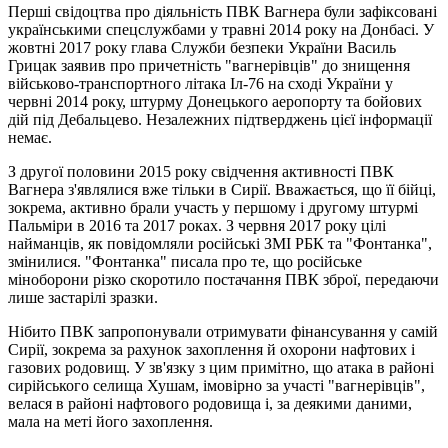
Перші свідоцтва про діяльність ПВК Вагнера були зафіксовані
українськими спецслужбами у травні 2014 року на Донбасі. У
жовтні 2017 року глава Служби безпеки України Василь
Грицак заявив про причетність "вагнерівців" до знищення
військово-транспортного літака Іл-76 на сході України у
червні 2014 року, штурму Донецького аеропорту та бойових
дій під Дебальцево. Незалежних підтверджень цієї інформації
немає.
З другої половини 2015 року свідчення активності ПВК
Вагнера з'являлися вже тільки в Сирії. Вважається, що її бійці,
зокрема, активно брали участь у першому і другому штурмі
Пальміри в 2016 та 2017 роках. З червня 2017 року цілі
найманців, як повідомляли російські ЗМІ РБК та "Фонтанка",
змінилися. "Фонтанка" писала про те, що російське
міноборони різко скоротило постачання ПВК зброї, передаючи
лише застарілі зразки.
Нібито ПВК запропонували отримувати фінансування у самій
Сирії, зокрема за рахунок захоплення й охорони нафтових і
газових родовищ. У зв'язку з цим примітно, що атака в районі
сирійського селища Хушам, імовірно за участі "вагнерівців",
велася в районі нафтового родовища і, за деякими даними,
мала на меті його захоплення.