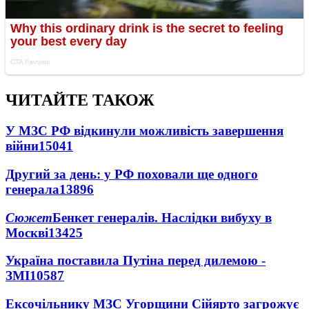
ЧИТАЙТЕ ТАКОЖ
У МЗС РФ відкинули можливість завершення
війни
15041
Другий за день: у РФ поховали ще одного
генерала
13896
Сюжет
Бенкет генералів. Наслідки вибуху в
Москві
13425
Україна поставила Путіна перед дилемою -
ЗМІ
10587
Ексочільнику МЗС Угорщини Сійярто загрожує