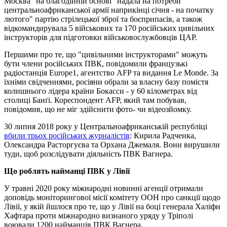
Москва "на благодійній основі" надала на потреби
центральноафриканської армії наприкінці січня - на початку
лютого" партію стрілецької зброї та боєприпасів, а також
відкомандирувала 5 військових та 170 російських цивільних
інструкторів для підготовки військовослужбовців ЦАР.
Першими про те, що "цивільними інструкторами" можуть
бути члени російських ПВК, повідомили французькі
радіостанція Europe1, агентство AFP та видання Le Monde. За
їхніми свідченнями, росіяни обрали за власну базу помістя
колишнього лідера країни Бокасси - у 60 кілометрах від
столиці Банґі. Кореспондент AFP, який там побував,
повідомив, що не міг здійснити фото- чи відеозйомку.
30 липня 2018 року у Центральноафриканській республіці
вбили трьох російських журналістів
: Кирила Радченка,
Олександра Расторгуєва та Орхана Джемаля. Вони вирушили
туди, щоб розслідувати діяльність ПВК Вагнера.
Що роблять найманці ПВК у Лівії
У травні 2020 року міжнародні новинні агенції отримали
доповідь моніторингової місії комітету ООН про санкції щодо
Лівії, у якій йшлося про те, що у Лівії на боці генерала Халіфи
Хафтара проти міжнародно визнаного уряду у Тріполі
воювали 1200 найманців ПВК Вагнера.