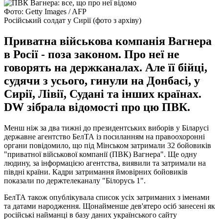
Фото: Getty Images / AFP
Російський солдат у Сирії (фото з архіву)
Приватна військова компанія Вагнера
в Росії - поза законом. Про неї не
говорять на держканалах. Але її бійці,
судячи з усього, гинули на Донбасі, у
Сирії, Лівії, Судані та інших країнах.
DW зібрала відомості про цю ПВК.
Менш ніж за два тижні до президентських виборів у Біларусі
державне агентство БелТА із посиланням на правоохоронні
органи повідомило, що під Мінськом затримали 32 бойовиків
"приватної військової компанії (ПВК) Вагнера". Ще одну
людину, за інформацією агентства, виявили та затримали на
півдні країни. Кадри затримання ймовірних бойовиків
показали по держтелеканалу "Білорусь 1".
БелТА також опублікувала список усіх затриманих з іменами
та датами народження. Щонайменше дев'ятеро осіб занесені як
російські найманці в базу даних українського сайту