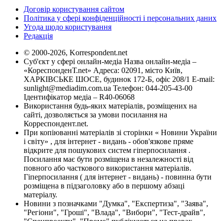
Договір користування сайтом
Політика у сфері конфіденційності і персональних даних
Угода щодо користування
Редакція
© 2000-2026, Korrespondent.net
Суб'єкт у сфері онлайн-медіа Назва онлайн-медіа –
«КореспонденТ.net» Адреса: 02091, місто Київ,
ХАРКІВСЬКЕ ШОСЕ, будинок 172-Б, офіс 208/1 E-mail:
sunlight@mediadim.com.ua
Телефон: 044-205-43-00
Ідентифікатор медіа – R40-06068
Використання будь-яких матеріалів, розміщених на
сайті, дозволяється за умови посилання на
Корреспондент.net.
При копіюванні матеріалів зі сторінки « Новини України
і світу» , для інтернет - видань - обов'язкове пряме
відкрите для пошукових систем гіперпосилання .
Посилання має бути розміщена в незалежності від
повного або часткового використання матеріалів.
Гіперпосилання ( для інтернет - видань) - повинна бути
розміщена в підзаголовку або в першому абзаці
матеріалу.
Новини з позначками "Думка", "Експертиза", "Заява",
"Регіони", "Гроші", "Влада", "Вибори", "Тест-драйв",