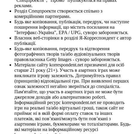
"Спецпроекти", "Промо" публікуються на правах
реклами.
Розділ Спецпроекти створюється спільно з
комерційними партнерами.
Будь яке копіювання, публікація, передрук, чи наступне
поширення інформації, що містить посилання на
"Інтерфакс-Україна", EPA / UPG, суворо забороняється.
Власник веб-сторінки в розділі Я-Корреспондент є автор
публікації.
Будь-яке копіювання, передрук та відтворення
фотографічних творів та/або аудіовізуальних творів
правовласника Getty Images - суворо забороняється.
Матеріали сайту korrespondent.net призначені для осіб
старше 21 року (21+). Участь в азартних іграх може
викликати ігрову залежність. Дотримуйтесь правил
(принципів) відповідальної гри. При виявленні перших
ознак залежності негайно зверніться до спеціаліста.
Пам'ятайте, що участь в азартних іграх не може бути
джерелом доходів або альтернативою роботі.
Інформаційний ресурс korrespondent.net не проводить
ігри на реальні та/або віртуальні гроші, також сайт не
приймає ні в якій формі оплату ставок та інших
платежів, які пов’язані/можуть бути пов’язані з
азартними іграми, букмекерами чи тоталізаторами. Будь-
які матеріали на інформаційному ресурсі