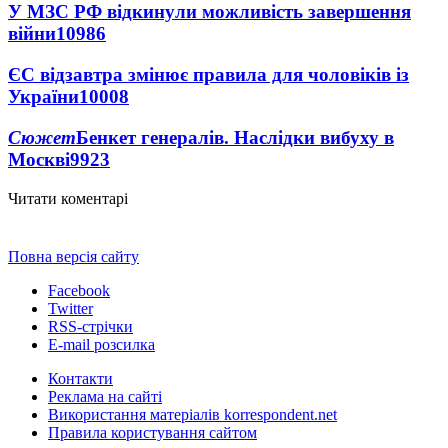
У МЗС РФ відкинули можливість завершення
війни
10986
ЄС відзавтра змінює правила для чоловіків із
України
10008
Сюжет
Бенкет генералів. Наслідки вибуху в
Москві
9923
Читати коментарі
Повна версія сайту
Facebook
Twitter
RSS-стрічки
E-mail розсилка
Контакти
Реклама на сайті
Використання матеріалів korrespondent.net
Правила користування сайтом