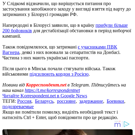
У Слідкомі відзначили, що вирішується питання про
застосування запобіжного заходу у вигляді взяття під варту до
затриманих у Білорусі громадян РФ.
Напередодні в Білорусі заявили, що в країну
прибули більше
200 бойовиків
для дестабілізації обстановки в період виборчої
кампанії.
Також повідомлялося, що затримані
є учасниками ПВК
Вагнера
, деякі з них воювали за сепаратистів на Донбасі.
Частина з них мають українські паспорти.
Після цього в Мінськ почали стягувати війська. Також
військовими
підсилюють кордон з Росією
.
Новини від
Корреспондент.net
в Telegram. Підписуйтесь на
наш канал
https://t.me/korrespondentnet
Читайте Korrespondent.net в Google News
ТЕГИ:
Россия
,
Беларусь
,
россияне
,
задержание
,
Боевики
,
подозреваемые
Якщо ви помітили помилку, виділіть необхідний текст і
натисніть Ctrl + Enter, щоб повідомити про це редакцію.