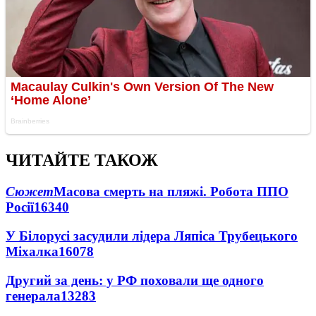
ЧИТАЙТЕ ТАКОЖ
Сюжет
Масова смерть на пляжі. Робота ППО
Росії
16340
У Білорусі засудили лідера Ляпіса Трубецького
Міхалка
16078
Другий за день: у РФ поховали ще одного
генерала
13283