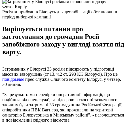
Фото: Ruptly
Росіяни прибули в Білорусь для дестабілізації обстановки в
період виборчої кампанії
Вирішується питання про
застосування до громадян Росії
запобіжного заходу у вигляді взяття під
варту.
Затриманих у Білорусі 33 росіян підозрюють у підготовці
масових заворушень (ст.13, ч.2 ст. 293 КК Білорусі). Про це
повідомляє
прес-служба Слідчого комітету Білорусі у четвер,
30 липня.
"За результатами перевірки оперативної інформації, що
надійшла від спецслужб, за підозрою в скоєнні зазначеного
злочину були затримані 33 громадянина Російської Федерації,
співробітники ПВК Вагнера, які проживали на території
санаторію Білорусонька в Мінському районі", - наголошується
в повідомленні слідчого відомства.