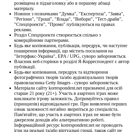
розміщена в підзаголовку або в першому абзаці
матеріалу.
Новини з позначками "Думка", "Експертиза", "Заява",
"Регіони", "Гроші", "Влада", "Вибори", "Тест-драйв",
"Спецпроекти", "Промо" публікуються на правах
реклами.
Розділ Спецпроекти створюється спільно з
комерційними партнерами.
Будь яке копіювання, публікація, передрук, чи наступне
поширення інформації, що містить посилання на
"Інтерфакс-Україна", EPA / UPG, суворо забороняється.
Власник веб-сторінки в розділі Я-Корреспондент є автор
публікації.
Будь-яке копіювання, передрук та відтворення
фотографічних творів та/або аудіовізуальних творів
правовласника Getty Images - суворо забороняється.
Матеріали сайту korrespondent.net призначені для осіб
старше 21 року (21+). Участь в азартних іграх може
викликати ігрову залежність. Дотримуйтесь правил
(принципів) відповідальної гри. При виявленні перших
ознак залежності негайно зверніться до спеціаліста.
Пам'ятайте, що участь в азартних іграх не може бути
джерелом доходів або альтернативою роботі.
Інформаційний ресурс korrespondent.net не проводить
ігри на реальні та/або віртуальні гроші, також сайт не