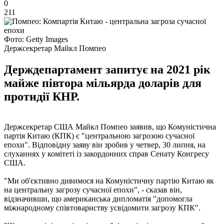
0
211
Фото: Getty Images
Держсекретар Майкл Помпео
Держдепартамент запитує на 2021 рік
майже півтора мільярда доларів для
протидії КНР.
Держсекретар США Майкл Помпео заявив, що Комуністична
партія Китаю (КПК) є "центральною загрозою сучасної
епохи". Відповідну заяву він зробив у четвер, 30 липня, на
слуханнях у комітеті із закордонних справ Сенату Конгресу
США.
"Ми об'єктивно дивимося на Комуністичну партію Китаю як
на центральну загрозу сучасної епохи", - сказав він,
відзначивши, що американська дипломатія "допомогла
міжнародному співтовариству усвідомити загрозу КПК".