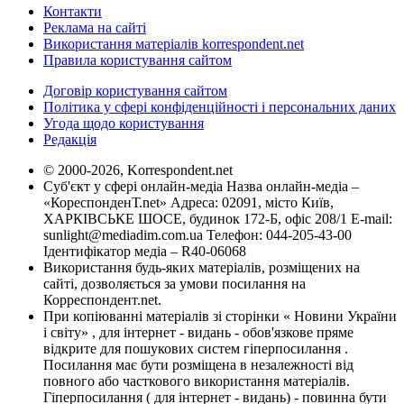
Контакти
Реклама на сайті
Використання матеріалів korrespondent.net
Правила користування сайтом
Договір користування сайтом
Політика у сфері конфіденційності і персональних даних
Угода щодо користування
Редакція
© 2000-2026, Korrespondent.net
Суб'єкт у сфері онлайн-медіа Назва онлайн-медіа –
«КореспонденТ.net» Адреса: 02091, місто Київ,
ХАРКІВСЬКЕ ШОСЕ, будинок 172-Б, офіс 208/1 E-mail:
sunlight@mediadim.com.ua
Телефон: 044-205-43-00
Ідентифікатор медіа – R40-06068
Використання будь-яких матеріалів, розміщених на
сайті, дозволяється за умови посилання на
Корреспондент.net.
При копіюванні матеріалів зі сторінки « Новини України
і світу» , для інтернет - видань - обов'язкове пряме
відкрите для пошукових систем гіперпосилання .
Посилання має бути розміщена в незалежності від
повного або часткового використання матеріалів.
Гіперпосилання ( для інтернет - видань) - повинна бути