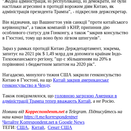
"Жодна адміністрація, ні республіканці, ні демократи, не були
настільки агресивні в протидії ворожим діям Китаю, як
адміністрація президента Трампа", - підкреслив держсекретар.
Він відзначив, що Вашингтон увів санкції "проти китайського
керівництва", а також компаній з КНР, припинив дію
особливого статусу для Гонконгу, а також "закрив консульство
в Г'юстоні, тому що воно було лігвом шпигунів".
Зараз у рамках протидії Китаю Держдепартамент, зокрема,
запитує на 2021 рік $ 1,49 млрд для допомоги країнам Індо-
Тихоокеанського регіону, "що є збільшенням на 20% в
порівнянні з бюджетним запитом на 2020 рік".
Нагадаємо, минулого тижня США закрили генконсульство
Китаю в Г'юстоні, на що
Китай закрив американське
генконсульство в Ченду
.
Також повідомлялося, що
головною загрозою Америки в
адміністрації Трампа тепер вважають Китай
, а не Росію.
Новини від
Корреспондент.net
в Telegram. Підписуйтесь на
наш канал
https://t.me/korrespondentnet
Читайте Korrespondent.net в Google News
ТЕГИ:
США
,
Китай
,
Сенат США