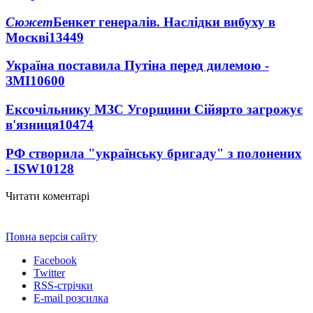
Сюжет
Бенкет генералів. Наслідки вибуху в
Москві
13449
Україна поставила Путіна перед дилемою -
ЗМІ
10600
Ексочільнику МЗС Угорщини Сійярто загрожує
в'язниця
10474
РФ створила "українську бригаду" з полонених
- ISW
10128
Читати коментарі
Повна версія сайту
Facebook
Twitter
RSS-стрічки
E-mail розсилка