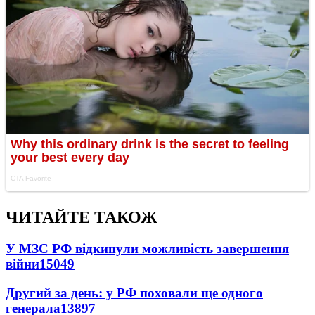
ЧИТАЙТЕ ТАКОЖ
У МЗС РФ відкинули можливість завершення
війни
15049
Другий за день: у РФ поховали ще одного
генерала
13897