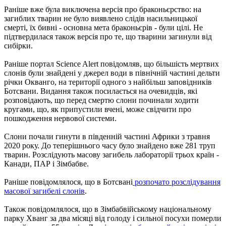
Раніше вже була виключена версія про браконьєрство: на
загиблих тварин не було виявлено слідів насильницької
смерті, їх бивні - основна мета браконьєрів - були цілі. Не
підтвердилася також версія про те, що тварини загинули від
сибірки.
Раніше портал Science Alert повідомляв, що більшість мертвих
слонів були знайдені у джерел води в північній частині дельти
річки Окванго, на території одного з найбільш заповідників
Ботсвани. Видання також посилається на очевидців, які
розповідають, що перед смертю слони починали ходити
кругами, що, як припустили вчені, може свідчити про
пошкодження нервової системи.
Слони почали гинути в південній частині Африки з травня
2020 року. До теперішнього часу було знайдено вже 281 труп
тварин. Розслідують масову загибель лабораторії трьох країн -
Канади, ПАР і Зімбабве.
Раніше повідомлялося, що в Ботсвані
розпочато розслідування
масової загибелі слонів
.
Також повідомлялося, що в Зімбабвійському національному
парку Хванг за два місяці від голоду і сильної посухи померли