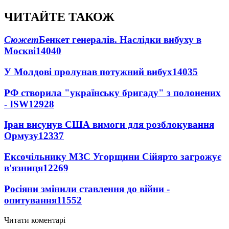
ЧИТАЙТЕ ТАКОЖ
Сюжет
Бенкет генералів. Наслідки вибуху в
Москві
14040
У Молдові пролунав потужний вибух
14035
РФ створила "українську бригаду" з полонених
- ISW
12928
Іран висунув США вимоги для розблокування
Ормузу
12337
Ексочільнику МЗС Угорщини Сійярто загрожує
в'язниця
12269
Росіяни змінили ставлення до війни -
опитування
11552
Читати коментарі