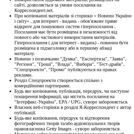
сайті, дозволяється за умови посилання на
Корреспондент.net.
При копіюванні матеріалів зі сторінки « Новини України
і світу» , для інтернет - видань - обов'язкове пряме
відкрите для пошукових систем гіперпосилання .
Посилання має бути розміщена в незалежності від
повного або часткового використання матеріалів.
Гіперпосилання ( для інтернет - видань) - повинна бути
розміщена в підзаголовку або в першому абзаці
матеріалу.
Новини з позначками "Думка", "Експертиза", "Заява",
"Регіони", "Гроші", "Влада", "Вибори", "Тест-драйв",
"Спецпроекти", "Промо" публікуються на правах
реклами.
Розділ Спецпроекти створюється спільно з
комерційними партнерами.
Будь яке копіювання, публікація, передрук, чи наступне
поширення інформації, що містить посилання на
"Інтерфакс-Україна", EPA / UPG, суворо забороняється.
Власник веб-сторінки в розділі Я-Корреспондент є автор
публікації.
Будь-яке копіювання, передрук та відтворення
фотографічних творів та/або аудіовізуальних творів
правовласника Getty Images - суворо забороняється.