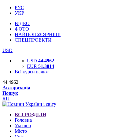
РУС
УКР
ВІДЕО
ФОТО
НАЙПОПУЛЯРНІШІ
СПЕЦПРОЕКТИ
USD
USD
44.4962
EUR
51.3814
Всі курси валют
44.4962
Авторизація
Пошук
RU
ВСІ РОЗДІЛИ
Головна
Україна
Місто
Світ