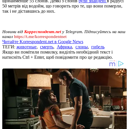
щонайменше 55 слонів. Деякі з слонів
були знайдені
в радіусі
50 метрів від водойм, що говорить про те, що вони померли,
так і не діставшись до них.
Новини від
Корреспондент.net
у Telegram. Підписуйтесь на наш
канал
https://t.me/korrespondentnet
Читайте Korrespondent.net в Google News
ТЕГИ:
животные
,
смерть
,
Африка
,
слоны
,
гибель
Якщо ви помітили помилку, виділіть необхідний текст і
натисніть Ctrl + Enter, щоб повідомити про це редакцію.