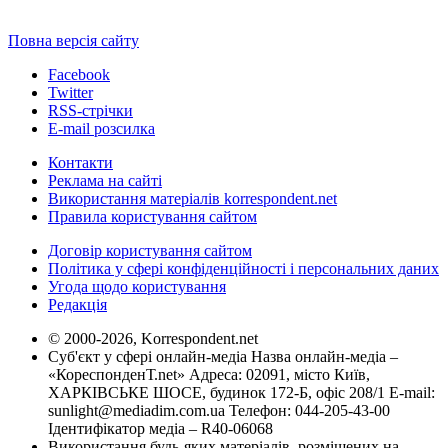
Повна версія сайту
Facebook
Twitter
RSS-стрічки
E-mail розсилка
Контакти
Реклама на сайті
Використання матеріалів korrespondent.net
Правила користування сайтом
Договір користування сайтом
Політика у сфері конфіденційності і персональних даних
Угода щодо користування
Редакція
© 2000-2026, Korrespondent.net
Суб'єкт у сфері онлайн-медіа Назва онлайн-медіа –
«КореспонденТ.net» Адреса: 02091, місто Київ,
ХАРКІВСЬКЕ ШОСЕ, будинок 172-Б, офіс 208/1 E-mail:
sunlight@mediadim.com.ua
Телефон: 044-205-43-00
Ідентифікатор медіа – R40-06068
Використання будь-яких матеріалів, розміщених на