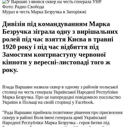
Фото: Радио Свобода
Мурал в честь Марка Безручка в Запоріжжі
Дивізія під командуванням Марка
Безручка зіграла одну з вирішальних
ролей під час взяття Києва в травні
1920 року і під час відбиття під
Замостям контрнаступу червоної
кінноти у вересні-листопаді того ж
року.
Влада Варшави назвала сквер в одному з районів польської
столиці на честь генерала Української Народної Республіки
Марка Безручка. Про це напередодні повідомило посольство
України в Польщі на своїй сторінці у Facebook.
"Рада Варшави прийняла позитивне рішення про присвоєння
скверу в районі Воля імені генерала армії Української
Народної Республіки Марка Безручка - героя битви під