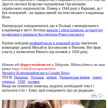
Другої світової Безручко підтримував Організацію
українських націоналістів. Помер у 1944 році у Варшаві, де і
був похований - на православній частині міського кладовища
Воля.
Напередодні повідомлялося, що в Польщі з меморіального
кладовища в місті Легніца
вкрали і обезголовили скульптуру
радянського маршала Костянтина Рокоссовського
.
Раніше невідомі
розфарбували в рожевий колір
пам'ятник
командиру дивізії Михайлу Богомолову в Рівному. Він брав
участь у визволенні Рівного від поляків у 1920 році.
Новини від
Корреспондент.net
у Telegram. Підписуйтесь на наш
канал
https://t.me/korrespondentnet
Читайте Korrespondent.net в Google News
ТЕГИ:
Украина
,
Польша
,
армия
,
Украинская армия
,
сквер
,
генерал
,
УНР
,
поляки
Якщо ви помітили помилку, виділіть необхідний текст і
натисніть Ctrl + Enter, щоб повідомити про це редакцію.