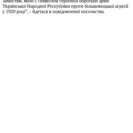
Замостям, який є символом героїчної боротьби армії
Української Народної Республіки проти більшовицької агресії
у 1920 році", - йдеться в повідомленні посольства.