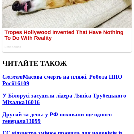
ЧИТАЙТЕ ТАКОЖ
Сюжет
Масова смерть на пляжі. Робота ППО
Росії
16109
У Білорусі засудили лідера Ляпіса Трубецького
Міхалка
16016
Другий за день: у РФ поховали ще одного
генерала
13099
ЄС відзавтра змінює правила для чоловіків із