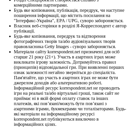
комерційними партнерами.
Будь яке копіювання, публікація, передрук, чи наступне
поширення інформації, що містить посилання на
"Інтерфакс-Україна", EPA / UPG, суворо забороняється.
Власник веб-сторінки в розділі Я-Корреспондент є автор
публікації.
Будь-яке копіювання, передрук та відтворення
фотографічних творів та/або аудіовізуальних творів
правовласника Getty Images - суворо забороняється.
Матеріали сайту korrespondent.net призначені для осіб
старше 21 року (21+). Участь в азартних іграх може
викликати ігрову залежність. Дотримуйтесь правил
(принципів) відповідальної гри. При виявленні перших
ознак залежності негайно зверніться до спеціаліста.
Пам'ятайте, що участь в азартних іграх не може бути
джерелом доходів або альтернативою роботі.
Інформаційний ресурс korrespondent.net не проводить
ігри на реальні та/або віртуальні гроші, також сайт не
приймає ні в якій формі оплату ставок та інших
платежів, які пов’язані/можуть бути пов’язані з
азартними іграми, букмекерами чи тоталізаторами. Будь-
які матеріали на інформаційному ресурсі
korrespondent.net публікуються виключно в
інформаційних цілях.