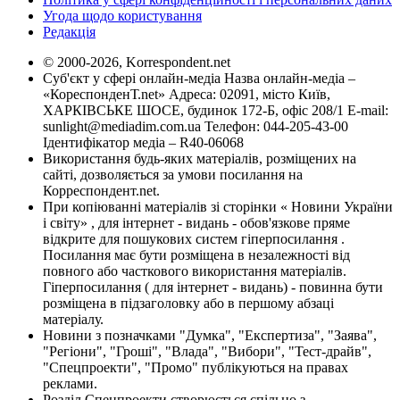
Угода щодо користування
Редакція
© 2000-2026, Korrespondent.net
Суб'єкт у сфері онлайн-медіа Назва онлайн-медіа –
«КореспонденТ.net» Адреса: 02091, місто Київ,
ХАРКІВСЬКЕ ШОСЕ, будинок 172-Б, офіс 208/1 E-mail:
sunlight@mediadim.com.ua
Телефон: 044-205-43-00
Ідентифікатор медіа – R40-06068
Використання будь-яких матеріалів, розміщених на
сайті, дозволяється за умови посилання на
Корреспондент.net.
При копіюванні матеріалів зі сторінки « Новини України
і світу» , для інтернет - видань - обов'язкове пряме
відкрите для пошукових систем гіперпосилання .
Посилання має бути розміщена в незалежності від
повного або часткового використання матеріалів.
Гіперпосилання ( для інтернет - видань) - повинна бути
розміщена в підзаголовку або в першому абзаці
матеріалу.
Новини з позначками "Думка", "Експертиза", "Заява",
"Регіони", "Гроші", "Влада", "Вибори", "Тест-драйв",
"Спецпроекти", "Промо" публікуються на правах
реклами.
Розділ Спецпроекти створюється спільно з