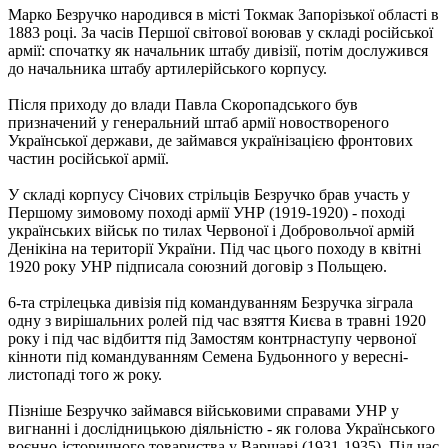
Марко Безручко народився в місті Токмак Запорізької області в
1883 році. За часів Першої світової воював у складі російської
армії: спочатку як начальник штабу дивізії, потім дослужився
до начальника штабу артилерійського корпусу.
Після приходу до влади Павла Скоропадського був
призначений у генеральний штаб армії новоствореного
Української держави, де займався українізацією фронтових
частин російської армії.
У складі корпусу Січових стрільців Безручко брав участь у
Першому зимовому поході армії УНР (1919-1920) - поході
українських військ по тилах Червоної і Добровольчої армій
Денікіна на території України. Під час цього походу в квітні
1920 року УНР підписала союзний договір з Польщею.
6-та стрілецька дивізія під командуванням Безручка зіграла
одну з вирішальних ролей під час взяття Києва в травні 1920
року і під час відбиття під Замостям контрнаступу червоної
кінноти під командуванням Семена Будьонного у вересні-
листопаді того ж року.
Пізніше Безручко займався військовими справами УНР у
вигнанні і дослідницькою діяльністю - як голова Українського
воєнно-історичного товариства у Варшаві (1931-1935). Під час