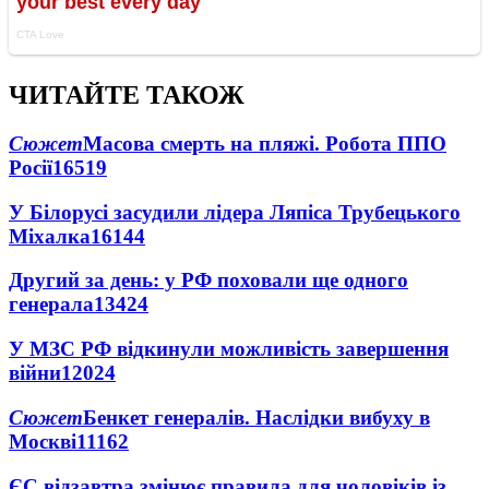
ЧИТАЙТЕ ТАКОЖ
Сюжет
Масова смерть на пляжі. Робота ППО
Росії
16519
У Білорусі засудили лідера Ляпіса Трубецького
Міхалка
16144
Другий за день: у РФ поховали ще одного
генерала
13424
У МЗС РФ відкинули можливість завершення
війни
12024
Сюжет
Бенкет генералів. Наслідки вибуху в
Москві
11162
ЄС відзавтра змінює правила для чоловіків із