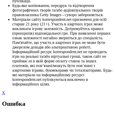
публікації.
Будь-яке копіювання, передрук та відтворення
фотографічних творів та/або аудіовізуальних творів
правовласника Getty Images - суворо забороняється.
Матеріали сайту korrespondent.net призначені для осіб
старше 21 року (21+). Участь в азартних іграх може
викликати ігрову залежність. Дотримуйтесь правил
(принципів) відповідальної гри. При виявленні перших
ознак залежності негайно зверніться до спеціаліста.
Пам'ятайте, що участь в азартних іграх не може бути
джерелом доходів або альтернативою роботі.
Інформаційний ресурс korrespondent.net не проводить
ігри на реальні та/або віртуальні гроші, також сайт не
приймає ні в якій формі оплату ставок та інших
платежів, які пов’язані/можуть бути пов’язані з
азартними іграми, букмекерами чи тоталізаторами. Будь-
які матеріали на інформаційному ресурсі
korrespondent.net публікуються виключно в
інформаційних цілях.
X
Ошибка