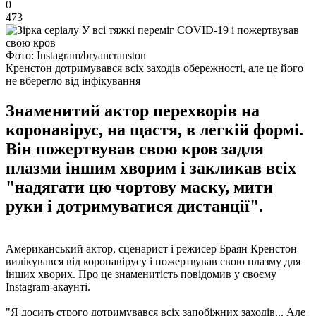
0
473
Фото: Instagram/bryancranston
Кренстон дотримувався всіх заходів обережності, але це його
не вберегло від інфікування
Знаменитий актор перехворів на
коронавірус, на щастя, в легкій формі.
Він пожертвував свою кров задля
плазми іншим хворим і закликав всіх
"надягати цю чортову маску, мити
руки і дотримуватися дистанції".
Американський актор, сценарист і режисер Браян Кренстон
вилікувався від коронавірусу і пожертвував свою плазму для
інших хворих. Про це знаменитість повідомив у своєму
Instagram-акаунті.
"Я досить строго дотримувався всіх запобіжних заходів... Але