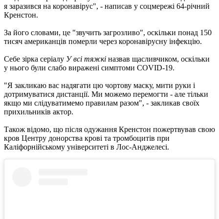
я заразився на коронавірус", - написав у соцмережі 64-річний
Кренстон.
За його словами, це "звучить загрозливо", оскільки понад 150
тисяч американців померли через коронавірусну інфекцію.
Себе зірка серіалу
У всі тяжкі
назвав щасливчиком, оскільки
у нього були слабо виражені симптоми COVID-19.
"Я закликаю вас надягати цю чортову маску, мити руки і
дотримуватися дистанції. Ми можемо перемогти - але тільки
якщо ми слідуватимемо правилам разом", - закликав своїх
прихильників актор.
Також відомо, що після одужання Кренстон пожертвував свою
кров Центру донорства крові та тромбоцитів при
Каліфорнійському університеті в Лос-Анджелесі.