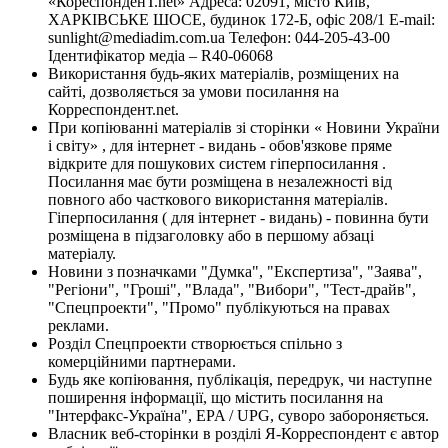
«КореспонденТ.net» Адреса: 02091, місто Київ,
ХАРКІВСЬКЕ ШОСЕ, будинок 172-Б, офіс 208/1 E-mail:
sunlight@mediadim.com.ua
Телефон: 044-205-43-00
Ідентифікатор медіа – R40-06068
Використання будь-яких матеріалів, розміщених на
сайті, дозволяється за умови посилання на
Корреспондент.net.
При копіюванні матеріалів зі сторінки « Новини України
і світу» , для інтернет - видань - обов'язкове пряме
відкрите для пошукових систем гіперпосилання .
Посилання має бути розміщена в незалежності від
повного або часткового використання матеріалів.
Гіперпосилання ( для інтернет - видань) - повинна бути
розміщена в підзаголовку або в першому абзаці
матеріалу.
Новини з позначками "Думка", "Експертиза", "Заява",
"Регіони", "Гроші", "Влада", "Вибори", "Тест-драйв",
"Спецпроекти", "Промо" публікуються на правах
реклами.
Розділ Спецпроекти створюється спільно з
комерційними партнерами.
Будь яке копіювання, публікація, передрук, чи наступне
поширення інформації, що містить посилання на
"Інтерфакс-Україна", EPA / UPG, суворо забороняється.
Власник веб-сторінки в розділі Я-Корреспондент є автор