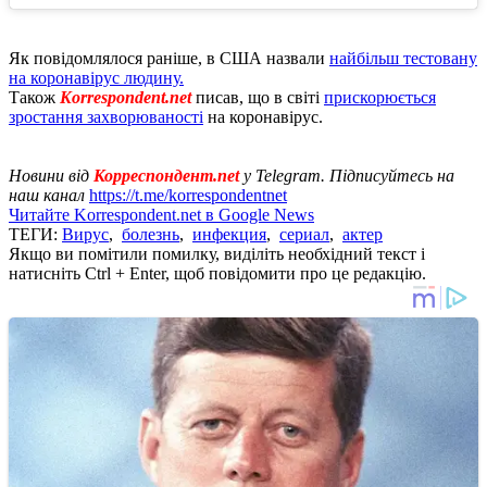
Як повідомлялося раніше, в США назвали
найбільш тестовану
на коронавірус людину.
Також
Korrespondent.net
писав, що в світі
прискорюється
зростання захворюваності
на коронавірус.
Новини від
Корреспондент.net
у Telegram. Підписуйтесь на
наш канал
https://t.me/korrespondentnet
Читайте Korrespondent.net в Google News
ТЕГИ:
Вирус
,
болезнь
,
инфекция
,
сериал
,
актер
Якщо ви помітили помилку, виділіть необхідний текст і
натисніть Ctrl + Enter, щоб повідомити про це редакцію.