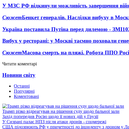
У МЗС РФ відкинули можливість завершення вій
Сюжет
Бенкет генералів. Наслідки вибуху в Моск
Україна поставила Путіна перед дилемою - ЗМІ
10
Вибух у ресторані: у Москві таємно поховали ген
Сюжет
Масова смерть на пляжі. Робота ППО Росі
Читати коментарі
Новини світу
Останні
Популярні
Коментовані
Трамп різко відреагував на рішення суду щодо бальної зали
Захід попередив Росію щодо її нових дій у Грузії
У Сизрані палає НПЗ після атаки дронів - соцмережі
США підозрюють РФ у причетності до інциденту з дроном у Л