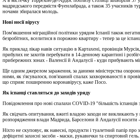
А в містечку Торрехон-де-Ардос поблизу столиці захворіли 57 у
мадридського передмістя Фуенлабрада, а також 35 учасників т
ночами збиралася молодь.
Нові носії вірусу
Пом'якшення міграційної політики урядом Іспанії також негат
безробітних, вселитися в порожню квартиру - тепер за це іспан
Як приклад лікар навів ситуацію в Картахені, провінція Мурсія
прибулих не захотів перебувати в 14-денному карантині і розбіг
прибережних зонах - Валенсії й Андалусії - куди прибувають мі
Ще одним джерелом зараження, за даними міністерства охорони зд
ними, як з'ясувалося, пов'язаний спалах захворюваності в пров
що сприяє поширенню коронавірусу, каже Посо.
Як іспанці ставляться до заходів уряду
Повідомлення про нові спалахи COVID-19 "більшість іспанців з
Як свідчать опитування, вжиті владою заходи не викликають у н
розпорядження влади Мадрида, Барселони й Андалусії носити - 
Ніхто не скуповує, як навесні, продукти і туалетний папір про з
дефіцитні захисні засоби - маски, рукавички та спиртовий гел