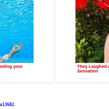
а
13682