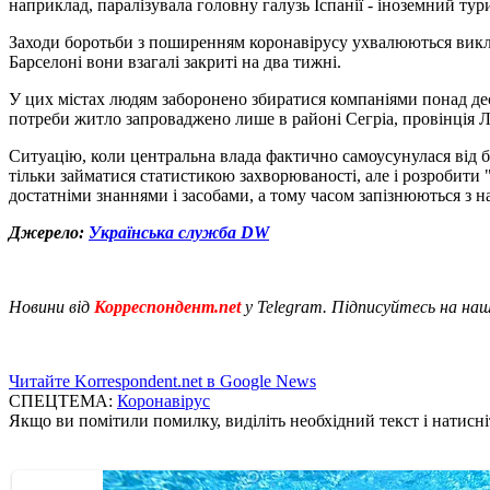
наприклад, паралізувала головну галузь Іспанії - іноземний ту
Заходи боротьби з поширенням коронавірусу ухвалюються виклю
Барселоні вони взагалі закриті на два тижні.
У цих містах людям заборонено збиратися компаніями понад деся
потреби житло запроваджено лише в районі Сегріа, провінція Л
Ситуацію, коли центральна влада фактично самоусунулася від бо
тільки займатися статистикою захворюваності, але і розробити
достатніми знаннями і засобами, а тому часом запізнюються з 
Джерело:
Українська служба DW
Новини від
Корреспондент.net
у Telegram. Підписуйтесь на на
Читайте Korrespondent.net в Google News
СПЕЦТЕМА:
Коронавірус
Якщо ви помітили помилку, виділіть необхідний текст і натисніт