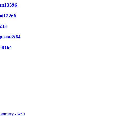
ни
13596
ві
12266
233
ерала
8564
ї
8164
ейпцигу - WSJ