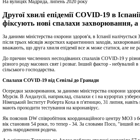
На вулицях Мадрида, липень 2020 року
Другої хвилі епідемії COVID-19 в Іспані
фіксують нові спалахи захворювання, а
За даними міністерства охорони здоров'я, в Іспанії налічується 
після трьох місяців жорстких карантинних заходів, захворюван
вважають, що друга хвиля епідемії все ж може статися, але не р
До причин численних несподіваних спалахів COVID-19 у різних 
різного роду масових свят і розваг. Інший фактор - небувалий в 
сільського господарства.
Спалахи COVID-19 від Севільї до Гранади
Осередки захворювання, за даними міністерства охорони здоров'
Мурсія. В Андалуcіі, наприклад, спалахи є і на курортах узбережж
Німецький Інститут Роберта Коха в п'ятницю, 31 липня, навіть 
мають проходити тестування на коронавірус.
Як пояснив DW співробітник координаційного центру МОЗ з бор
вік становив 54 роки, то тепер - 34. За словами Посо, "інший в
день народження родича.