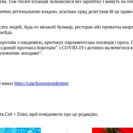
ризм. Тож тисячі іспанців залишилися без заробітку і живуть на 
чно регіональною владою, оскільки уряд делегував їй це право.
ть людей, будь-то міський бульвар, ресторан або приватна кварт
ьєйда.
ротьби з пандемією, критикує парламентська опозиція і преса. Га
 "єдиний протокол боротьби" з COVID-19 і активно включитися в 
належними заходами".
ш канал
https://t.me/korrespondentnet
ь Ctrl + Enter, щоб повідомити про це редакцію.