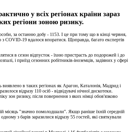
рактично у всіх регіонах країни зараз
ких регіони зоною ризику.
соби, за останню добу - 1153. І це при тому що в кінці червня,
що з COVID-19 вдалося впоратися. Щоправда, багато експертів
ятися в сезон відпусток - їхню пристрасть до подорожей і до
зпалі, і приїзд сезонних робітників-іноземців, задіяних у сфері
ь виявлено в таких регіонах як Арагон, Каталонія, Мадрид і
азилося відразу 110 осіб - відвідувачі нічної дискотеки.
іку зон ризику, після повернення з яких німці обов'язково
ій місяць "значно помолодшали". Якщо раніше їхній середній
одному з барів заразилися відразу 55 гостей, які святкували