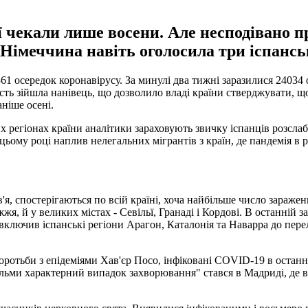
ї чекали лише восени. Але несподівано п
 Німеччина навіть оголосила три іспансь
361 осередок коронавірусу. За минулі два тижні заразилися 24034 о
ість зійшла нанівець, що дозволило владі країни стверджувати, 
аніше осені.
регіонах країни аналітики зараховують звичку іспанців розслабл
цьому році наплив нелегальних мігрантів з країн, де пандемія в ро
я, спостерігаються по всій країні, хоча найбільше число заражен
я, й у великих містах - Севільї, Гранаді і Кордові. В останній зар
включив іспанські регіони Арагон, Каталонія та Наварра до перел
отьби з епідеміями Хав'єр Посо, інфіковані COVID-19 в останн
ельми характерний випадок захворювання" стався в Мадриді, де в 