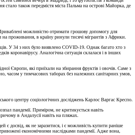
стей сімейної вечері в Мадриді, і 16 футболістів з команди
я стало також передмістя міста Пальма на острові Майорка, де
. Приваблені можливістю отримати грошову допомогу для
л на проживання, в країну ринули тисячі мігрантів з Африки.
нців. У 34 з них було виявлено COVID-19. Однак багато хто з
дків коронавірусу. Аналогічна ситуація склалася і в інших
дної Європи, які приїхали на збирання фруктів і овочів. Саме з
ено, часом у тимчасових таборах без належних санітарних умов,
дського центру соціологічних досліджень Карлос Варгас Креспо.
озпал пандемії. Приміром, не критикується навіть
причому в Андалусії навіть на пляжах.
ей є досвід, як не заразитися, і є можливість купити раніше
 стривожені економічними наслідками пандемії. Адже вона,