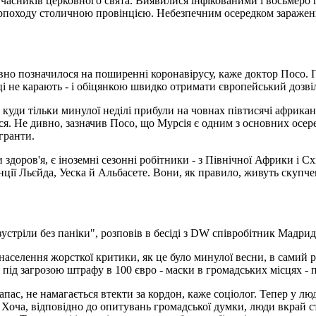
часників церковного свята. Виявилися інфікованими і восьмеро го
урпоходу столичною провінцією. Небезпечним осередком зараженн
ивно позначилося на поширенні коронавірусу, каже доктор Посо
ці не карають - і обіцянкою швидко отримати європейський дозві
, куди тільки минулої неділі прибули на човнах півтисячі африка
ся. Не дивно, зазначив Посо, що Мурсія є одним з основних осере
гранти.
оров'я, є іноземні сезонні робітники - з Північної Африки і Схі
інції Льєйда, Уеска й Альбасете. Вони, як правило, живуть скупч
устріли без паніки", розповів в бесіді з DW співробітник Мадри
аселення жорсткої критики, як це було минулої весни, в самий р
під загрозою штрафу в 100 євро - маски в громадських місцях - 
апас, не намагається втекти за кордон, каже соціолог. Тепер у люд
ь. Хоча, відповідно до опитувань громадської думки, люди вкрай