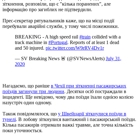
зіткнення, розповіли, що є "кілька поранених", але
інформацію про загиблих не підтвердили.
Прес-секретар рятувальників каже, що на місці події
перебували аварійні служби, у тому числі пожежники.
BREAKING - A high speed rail
#train
collided with a
track machine in
#Portugal
. Reports of at least 1 dead
and 50 injured.
pic.twitter.com/W9rRV4Dv1r
— SV Breaking News 🚨 (@SVNewsAlerts)
July 31,
2020
Нагадаємо, що раніше
в Чехії при зіткненні пасажирських
поїздів загинули три людини
. Десятки осіб постраждали в
інциденті. Ще невідомо, чому два поїзди їхали однією колією
назустріч один одному.
Також повідомлялося, що
у Швейцарії зіткнулися поїзди в
тунелі
. В лобову зіткнулися вантажний і пасажирський поїзди.
Кілька пасажирів отримали важкі травми, але точна кількість
поки уточнюється.