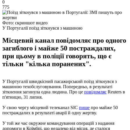
0
775
Фото: скриншот видео
У Португалії поїзд зіткнувся з машиною
Місцевий канал повідомляє про одного
загиблого і майже 50 постраждалих,
при цьому в поліції говорять, що є
тільки "кілька поранених".
У Португалії швидкісний пасажирський поїзд зіткнувся з
машиною техобслуговування. Попередньо, в результаті
зіткнення загинула одна людина. Про це
повідомляє
Reuters в
п'ятницю, 31 липня.
У свою чергу місцевий телеканал SIC
пише
про майже 50
постраждалих в результаті аварії й одну жертву.
У той же час окружне командування операцій з надання
допомоги в Коїмбрі, що недалеко від місця, де сталося