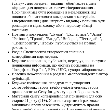
і світу» , для інтернет - видань - обов'язкове пряме
відкрите для пошукових систем гіперпосилання .
Посилання має бути розміщена в незалежності від
повного або часткового використання матеріалів.
Гіперпосилання ( для інтернет - видань) - повинна бути
розміщена в підзаголовку або в першому абзаці
матеріалу.
Новини з позначками "Думка", "Експертиза", "Заява",
"Регіони", "Гроші", "Влада", "Вибори", "Тест-драйв",
"Спецпроекти", "Промо" публікуються на правах
реклами.
Розділ Спецпроекти створюється спільно з
комерційними партнерами.
Будь яке копіювання, публікація, передрук, чи наступне
поширення інформації, що містить посилання на
"Інтерфакс-Україна", EPA / UPG, суворо забороняється.
Власник веб-сторінки в розділі Я-Корреспондент є автор
публікації.
Будь-яке копіювання, передрук та відтворення
фотографічних творів та/або аудіовізуальних творів
правовласника Getty Images - суворо забороняється.
Матеріали сайту korrespondent.net призначені для осіб
старше 21 року (21+). Участь в азартних іграх може
викликати ігрову залежність. Дотримуйтесь правил
(принципів) відповідальної гри. При виявленні перших