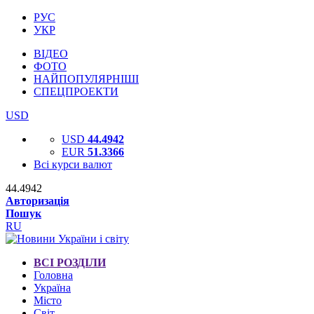
РУС
УКР
ВІДЕО
ФОТО
НАЙПОПУЛЯРНІШІ
СПЕЦПРОЕКТИ
USD
USD
44.4942
EUR
51.3366
Всі курси валют
44.4942
Авторизація
Пошук
RU
ВСІ РОЗДІЛИ
Головна
Україна
Місто
Світ