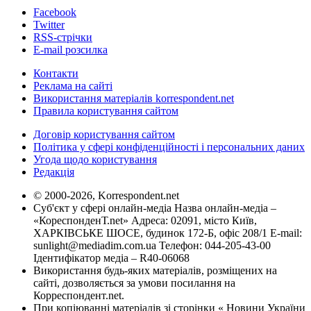
Facebook
Twitter
RSS-стрічки
E-mail розсилка
Контакти
Реклама на сайті
Використання матеріалів korrespondent.net
Правила користування сайтом
Договір користування сайтом
Політика у сфері конфіденційності і персональних даних
Угода щодо користування
Редакція
© 2000-2026, Korrespondent.net
Суб'єкт у сфері онлайн-медіа Назва онлайн-медіа –
«КореспонденТ.net» Адреса: 02091, місто Київ,
ХАРКІВСЬКЕ ШОСЕ, будинок 172-Б, офіс 208/1 E-mail:
sunlight@mediadim.com.ua
Телефон: 044-205-43-00
Ідентифікатор медіа – R40-06068
Використання будь-яких матеріалів, розміщених на
сайті, дозволяється за умови посилання на
Корреспондент.net.
При копіюванні матеріалів зі сторінки « Новини України