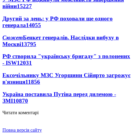
війни
15227
Другий за день: у РФ поховали ще одного
генерала
14055
Сюжет
Бенкет генералів. Наслідки вибуху в
Москві
13795
РФ створила "українську бригаду" з полонених
- ISW
12031
Ексочільнику МЗС Угорщини Сійярто загрожує
в'язниця
11856
Україна поставила Путіна перед дилемою -
ЗМІ
10870
Читати коментарі
Повна версія сайту