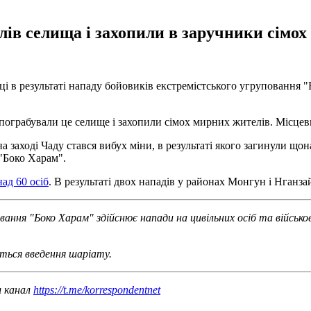
ів селища і захопили в заручники сімох
в результаті нападу бойовиків екстремістського угруповання "Бо
ож пограбували це селище і захопили сімох мирних жителів. Місце
 заході Чаду стався вибух міни, в результаті якого загинули що
"Боко Харам".
ад 60 осіб
. В результаті двох нападів у районах Монгун і Нганза
ання "Боко Харам" здійснює напади на цивільних осіб та військови
ються введення шаріату.
ш канал
https://t.me/korrespondentnet