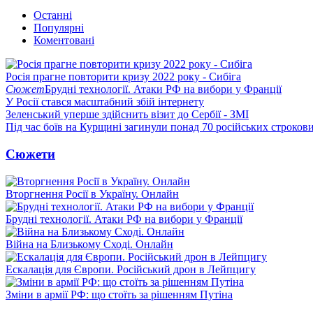
Останні
Популярні
Коментовані
Росія прагне повторити кризу 2022 року - Сибіга
Сюжет
Брудні технології. Атаки РФ на вибори у Франції
У Росії стався масштабний збій інтернету
Зеленський уперше здійснить візит до Сербії - ЗМІ
Під час боїв на Курщині загинули понад 70 російських строкови
Сюжети
Вторгнення Росії в Україну. Онлайн
Брудні технології. Атаки РФ на вибори у Франції
Війна на Близькому Сході. Онлайн
Ескалація для Європи. Російський дрон в Лейпцигу
Зміни в армії РФ: що стоїть за рішенням Путіна