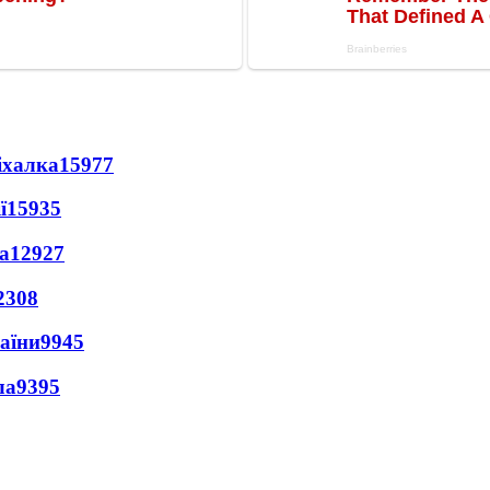
іхалка
15977
ї
15935
а
12927
2308
раїни
9945
ла
9395