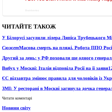
ЧИТАЙТЕ ТАКОЖ
У Білорусі засудили лідера Ляпіса Трубецького М
Сюжет
Масова смерть на пляжі. Робота ППО Росі
Другий за день: у РФ поховали ще одного генерал
Вибух у Москві: Італія відповіла Росії на її заяви
1
ЄС відзавтра змінює правила для чоловіків із Ук
ЗМІ: У ресторані в Москві загинула дочка генера
Читати коментарі
Новини світу