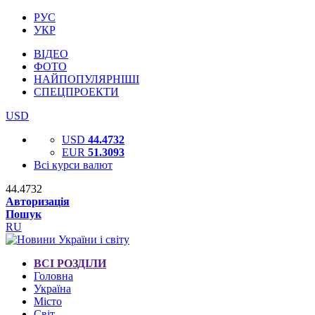
РУС
УКР
ВІДЕО
ФОТО
НАЙПОПУЛЯРНІШІ
СПЕЦПРОЕКТИ
USD
USD
44.4732
EUR
51.3093
Всі курси валют
44.4732
Авторизація
Пошук
RU
ВСІ РОЗДІЛИ
Головна
Україна
Місто
Світ