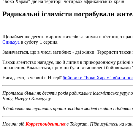
"Боко Харам" діє на території чотирьох африканських країн
Радикальні ісламісти пограбували жител
Щонайменше десять мирних жителів загинули в п'ятницю вранці 
Синьхуа
в суботу, 1 серпня.
Зазначається, що в числі загиблих - дві жінки. Терористи так
Також агентство нагадує, що 8 липня в прикордонному районі на
поранення. Вважається, що міни були встановлені бойовиками 
Нагадаємо, в червні в Нігерії
бойовики "Боко Харам" вбили пон
Протягом більш як десяти років радикальне ісламістське угрупов
Чаду, Нігеру і Камеруну.
Її бойовики виступають проти західної моделі освіти і добива
Новини від
Корреспондент.net
в Telegram. Підписуйтесь на на