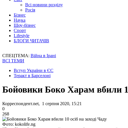
Всі новини розділу
Росія
Бізнес
Наука
Шоу-бізнес
Спорт
Lifestyle
БЛОГИ ЧИТАЧІВ
СПЕЦТЕМА:
Війна в Ірані
ВСІ ТЕМИ
Вступ України в ЄС
Теракт в Барселоні
Бойовики Боко Харам вбили 10
Корреспондент.net, 1 серпня 2020, 15:21
0
268
Фото: kokolife.ng