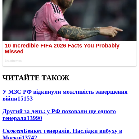
ЧИТАЙТЕ ТАКОЖ
У МЗС РФ відкинули можливість завершення
війни
15153
Другий за день: у РФ поховали ще одного
генерала
13990
Сюжет
Бенкет генералів. Наслідки вибуху в
Москві
13742