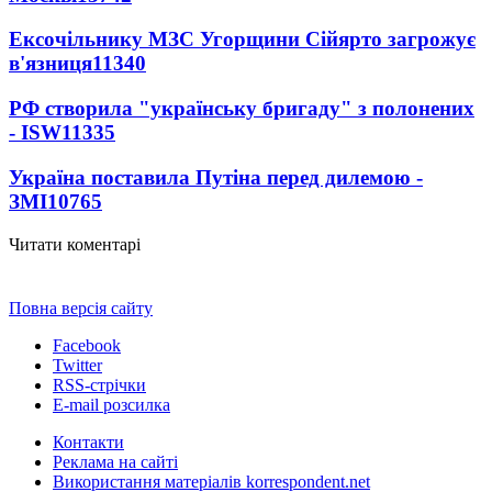
Ексочільнику МЗС Угорщини Сійярто загрожує
в'язниця
11340
РФ створила "українську бригаду" з полонених
- ISW
11335
Україна поставила Путіна перед дилемою -
ЗМІ
10765
Читати коментарі
Повна версія сайту
Facebook
Twitter
RSS-стрічки
E-mail розсилка
Контакти
Реклама на сайті
Використання матеріалів korrespondent.net