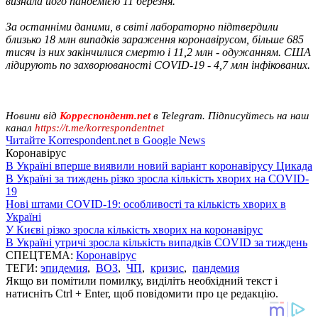
визнала його пандемією 11 березня.
За останніми даними, в світі лабораторно підтвердили
близько 18 млн випадків зараження коронавірусом, більше 685
тисяч із них закінчилися смертю і 11,2 млн - одужанням. США
лідирують по захворюваності COVID-19 - 4,7 млн ​​інфікованих.
Новини від
Корреспондент.net
в Telegram. Підписуйтесь на наш
канал
https://t.me/korrespondentnet
Читайте Korrespondent.net в Google News
Коронавірус
В Україні вперше виявили новий варіант коронавірусу Цикада
В Україні за тиждень різко зросла кількість хворих на COVID-
19
Нові штами COVID-19: особливості та кількість хворих в
Україні
У Києві різко зросла кількість хворих на коронавірус
В Україні утричі зросла кількість випадків COVID за тиждень
СПЕЦТЕМА:
Коронавірус
ТЕГИ:
эпидемия
,
ВОЗ
,
ЧП
,
кризис
,
пандемия
Якщо ви помітили помилку, виділіть необхідний текст і
натисніть Ctrl + Enter, щоб повідомити про це редакцію.