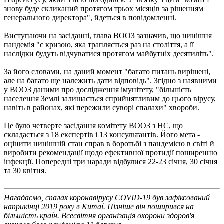
знову буде скликаний протягом трьох місяців за рішенням
генерального директора", йдеться в повідомленні.
Виступаючи на засіданні, глава ВООЗ зазначив, що нинішня
пандемія "є кризою, яка трапляється раз на століття, а її
наслідки будуть відчуватися протягом майбутніх десятиліть".
За його словами, на даний момент "багато питань вирішені,
але на багато ще належить дати відповідь". Згідно з наявними
у ВООЗ даними про дослідження імунітету, "більшість
населення Землі залишається сприйнятливим до цього вірусу,
навіть в районах, які пережили суворі спалахи" хвороби.
Це було четверте засідання комітету ВООЗ з НС, що
складається з 18 експертів і 13 консультантів. Його мета -
оцінити нинішній стан справ в боротьбі з пандемією в світі й
виробити рекомендації щодо ефективної протидії поширенню
інфекції. Попередні три наради відбулися 22-23 січня, 30 січня
та 30 квітня.
Нагадаємо, спалах коронавірусу COVID-19 був зафіксований
наприкінці 2019 року в Китаї. Пізніше він поширився на
більшість країн. Всесвітня організація охорони здоров'я