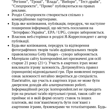
"Регіони", "Гроші", "Влада", "Вибори", "Тест-драйв",
"Спецпроекти", "Промо" публікуються на правах
реклами.
Розділ Спецпроекти створюється спільно з
комерційними партнерами.
Будь яке копіювання, публікація, передрук, чи наступне
поширення інформації, що містить посилання на
"Інтерфакс-Україна", EPA / UPG, суворо забороняється.
Власник веб-сторінки в розділі Я-Корреспондент є автор
публікації.
Будь-яке копіювання, передрук та відтворення
фотографічних творів та/або аудіовізуальних творів
правовласника Getty Images - суворо забороняється.
Матеріали сайту korrespondent.net призначені для осіб
старше 21 року (21+). Участь в азартних іграх може
викликати ігрову залежність. Дотримуйтесь правил
(принципів) відповідальної гри. При виявленні перших
ознак залежності негайно зверніться до спеціаліста.
Пам'ятайте, що участь в азартних іграх не може бути
джерелом доходів або альтернативою роботі.
Інформаційний ресурс korrespondent.net не проводить
ігри на реальні та/або віртуальні гроші, також сайт не
приймає ні в якій формі оплату ставок та інших
платежів, які пов’язані/можуть бути пов’язані з
азартними іграми, букмекерами чи тоталізаторами. Будь-