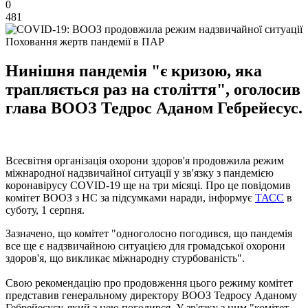
0
481
Поховання жертв пандемії в ПАР
Нинішня пандемія "є кризою, яка
трапляється раз на століття", оголосив
глава ВООЗ Тедрос Аданом Гебрейесус.
Всесвітня організація охорони здоров'я продовжила режим
міжнародної надзвичайної ситуації у зв'язку з пандемією
коронавірусу COVID-19 ще на три місяці. Про це повідомив
комітет ВООЗ з НС за підсумками наради, інформує
ТАСС
в
суботу, 1 серпня.
Зазначено, що комітет "одноголосно погодився, що пандемія
все ще є надзвичайною ситуацією для громадської охорони
здоров'я, що викликає міжнародну стурбованість".
Свою рекомендацію про продовження цього режиму комітет
представив генеральному директору ВООЗ Тедросу Аданому
Гебрейесусу, який з нею погодився. У зв'язку з цим "комітет