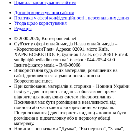
Правила користування сайтом
Договір користування сайтом
Політика у сфері конфіденційності і персональних даних
Угода щодо користування
Редакція
© 2000-2026, Korrespondent.net
Суб'єкт у сфері онлайн-медіа Назва онлайн-медіа –
«КореспонденТ.net» Адреса: 02091, місто Київ,
ХАРКІВСЬКЕ ШОСЕ, будинок 172-Б, офіс 208/1 E-mail:
sunlight@mediadim.com.ua
Телефон: 044-205-43-00
Ідентифікатор медіа – R40-06068
Використання будь-яких матеріалів, розміщених на
сайті, дозволяється за умови посилання на
Корреспондент.net.
При копіюванні матеріалів зі сторінки « Новини України
і світу» , для інтернет - видань - обов'язкове пряме
відкрите для пошукових систем гіперпосилання .
Посилання має бути розміщена в незалежності від
повного або часткового використання матеріалів.
Гіперпосилання ( для інтернет - видань) - повинна бути
розміщена в підзаголовку або в першому абзаці
матеріалу.
Новини з позначками "Думка", "Експертиза", "Заява",