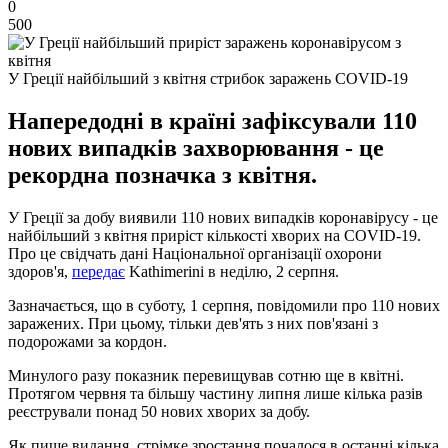
0
500
У Греції найбільший з квітня стрибок заражень COVID-19
Напередодні в країні зафіксували 110
нових випадків захворювання - це
рекордна позначка з квітня.
У Греції за добу виявили 110 нових випадків коронавірусу - це
найбільший з квітня приріст кількості хворих на COVID-19.
Про це свідчать дані Національної організації охорони
здоров'я,
передає
Kathimerini в неділю, 2 серпня.
Зазначається, що в суботу, 1 серпня, повідомили про 110 нових
заражених. При цьому, тільки дев'ять з них пов'язані з
подорожами за кордон.
Минулого разу показник перевищував сотню ще в квітні.
Протягом червня та більшу частину липня лише кілька разів
реєстрували понад 50 нових хворих за добу.
Як пише видання, стрімке зростання почалося в останні кілька