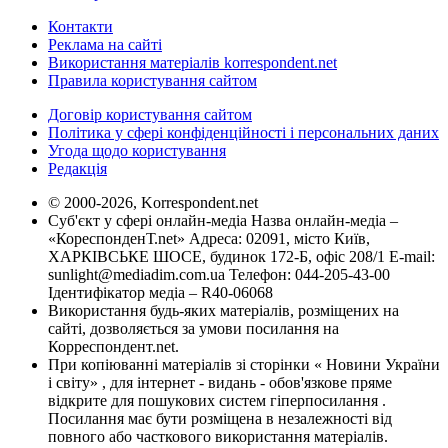
Контакти
Реклама на сайті
Використання матеріалів korrespondent.net
Правила користування сайтом
Договір користування сайтом
Політика у сфері конфіденційності і персональних даних
Угода щодо користування
Редакція
© 2000-2026, Korrespondent.net
Суб'єкт у сфері онлайн-медіа Назва онлайн-медіа –
«КореспонденТ.net» Адреса: 02091, місто Київ,
ХАРКІВСЬКЕ ШОСЕ, будинок 172-Б, офіс 208/1 E-mail:
sunlight@mediadim.com.ua
Телефон: 044-205-43-00
Ідентифікатор медіа – R40-06068
Використання будь-яких матеріалів, розміщених на
сайті, дозволяється за умови посилання на
Корреспондент.net.
При копіюванні матеріалів зі сторінки « Новини України
і світу» , для інтернет - видань - обов'язкове пряме
відкрите для пошукових систем гіперпосилання .
Посилання має бути розміщена в незалежності від
повного або часткового використання матеріалів.