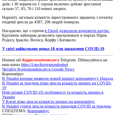
днів: з 30 червня по 1 серпня включно добове зростання
склало 57, 65, 76 і 110 нових хворих.
Нарешті, загальна кількість зареєстрованих заражень з початку
епідемії зросла до 4587, 206 людей померли.
Нагадаємо, що з серпня
в Греції дозволили відновити круїзи.
Круїзним лайнерам дозволять причалювати в портах Пірея,
Родосу, Іракліо, Волоса, Корфу і Катаколо.
У світі зафіксовано понад 18 млн зараження COVID-19
Новини від
Корреспондент.net
в Telegram. Підписуйтесь на
наш канал
https://t.me/korrespondentnet
Читайте Korrespondent.net в Google News
Коронавірус
В Україні вперше виявили новий варіант коронавірусу Цикада
В Україні за тиждень різко зросла кількість хворих на COVID-
19
Нові штами COVID-19: особливості та кількість хворих в
Україні
У Києві різко зросла кількість хворих на коронавірус
В Україні утричі зросла кількість випадків COVID за тиждень
СПЕЦТЕМА:
Коронавірус