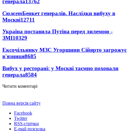
генерала
13762
Сюжет
Бенкет генералів. Наслідки вибуху в
Москві
12711
Україна поставила Путіна перед дилемою -
ЗМІ
10329
Ексочільнику МЗС Угорщини Сійярто загрожує
в'язниця
8685
Вибух у ресторані: у Москві таємно поховали
генерала
8584
Читати коментарі
Повна версія сайту
Facebook
Twitter
RSS-стрічки
E-mail розсилка