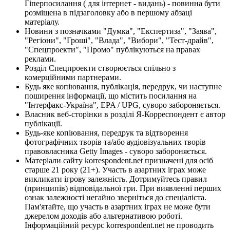
Гіперпосилання ( для інтернет - видань) - повинна бути
розміщена в підзаголовку або в першому абзаці
матеріалу.
Новини з позначками "Думка", "Експертиза", "Заява",
"Регіони", "Гроші", "Влада", "Вибори", "Тест-драйв",
"Спецпроекти", "Промо" публікуються на правах
реклами.
Розділ Спецпроекти створюється спільно з
комерційними партнерами.
Будь яке копіювання, публікація, передрук, чи наступне
поширення інформації, що містить посилання на
"Інтерфакс-Україна", EPA / UPG, суворо забороняється.
Власник веб-сторінки в розділі Я-Корреспондент є автор
публікації.
Будь-яке копіювання, передрук та відтворення
фотографічних творів та/або аудіовізуальних творів
правовласника Getty Images - суворо забороняється.
Матеріали сайту korrespondent.net призначені для осіб
старше 21 року (21+). Участь в азартних іграх може
викликати ігрову залежність. Дотримуйтесь правил
(принципів) відповідальної гри. При виявленні перших
ознак залежності негайно зверніться до спеціаліста.
Пам'ятайте, що участь в азартних іграх не може бути
джерелом доходів або альтернативою роботі.
Інформаційний ресурс korrespondent.net не проводить