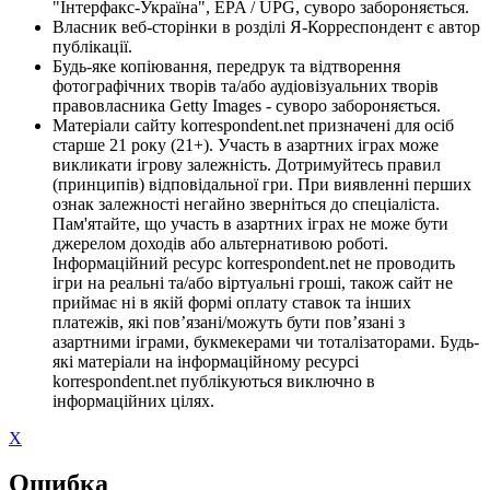
"Інтерфакс-Україна", EPA / UPG, суворо забороняється.
Власник веб-сторінки в розділі Я-Корреспондент є автор
публікації.
Будь-яке копіювання, передрук та відтворення
фотографічних творів та/або аудіовізуальних творів
правовласника Getty Images - суворо забороняється.
Матеріали сайту korrespondent.net призначені для осіб
старше 21 року (21+). Участь в азартних іграх може
викликати ігрову залежність. Дотримуйтесь правил
(принципів) відповідальної гри. При виявленні перших
ознак залежності негайно зверніться до спеціаліста.
Пам'ятайте, що участь в азартних іграх не може бути
джерелом доходів або альтернативою роботі.
Інформаційний ресурс korrespondent.net не проводить
ігри на реальні та/або віртуальні гроші, також сайт не
приймає ні в якій формі оплату ставок та інших
платежів, які пов’язані/можуть бути пов’язані з
азартними іграми, букмекерами чи тоталізаторами. Будь-
які матеріали на інформаційному ресурсі
korrespondent.net публікуються виключно в
інформаційних цілях.
X
Ошибка