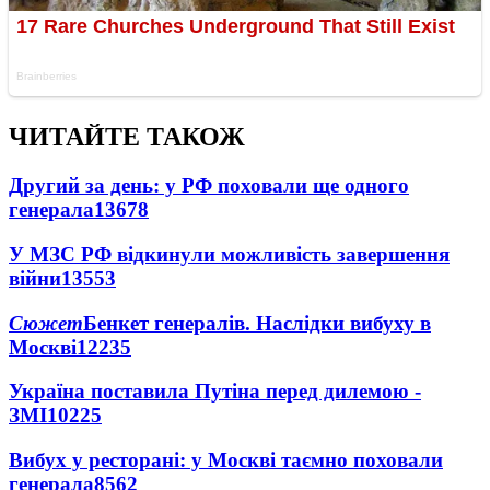
ЧИТАЙТЕ ТАКОЖ
Другий за день: у РФ поховали ще одного
генерала
13678
У МЗС РФ відкинули можливість завершення
війни
13553
Сюжет
Бенкет генералів. Наслідки вибуху в
Москві
12235
Україна поставила Путіна перед дилемою -
ЗМІ
10225
Вибух у ресторані: у Москві таємно поховали
генерала
8562