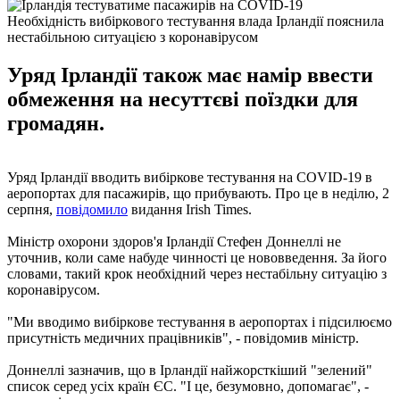
Необхідність вибіркового тестування влада Ірландії пояснила
нестабільною ситуацією з коронавірусом
Уряд Ірландії також має намір ввести
обмеження на несуттєві поїздки для
громадян.
Уряд Ірландії вводить вибіркове тестування на COVID-19 в
аеропортах для пасажирів, що прибувають. Про це в неділю, 2
серпня,
повідомило
видання Irish Times.
Міністр охорони здоров'я Ірландії Стефен Доннеллі не
уточнив, коли саме набуде чинності це нововведення. За його
словами, такий крок необхідний через нестабільну ситуацію з
коронавірусом.
"Ми вводимо вибіркове тестування в аеропортах і підсилюємо
присутність медичних працівників", - повідомив міністр.
Доннеллі зазначив, що в Ірландії найжорсткіший "зелений"
список серед усіх країн ЄС. "І це, безумовно, допомагає", -