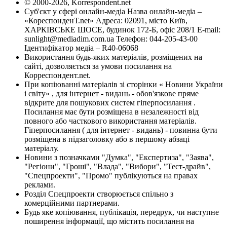
© 2000-2026, Korrespondent.net
Суб'єкт у сфері онлайн-медіа Назва онлайн-медіа –
«КореспонденТ.net» Адреса: 02091, місто Київ,
ХАРКІВСЬКЕ ШОСЕ, будинок 172-Б, офіс 208/1 E-mail:
sunlight@mediadim.com.ua
Телефон: 044-205-43-00
Ідентифікатор медіа – R40-06068
Використання будь-яких матеріалів, розміщених на
сайті, дозволяється за умови посилання на
Корреспондент.net.
При копіюванні матеріалів зі сторінки « Новини України
і світу» , для інтернет - видань - обов'язкове пряме
відкрите для пошукових систем гіперпосилання .
Посилання має бути розміщена в незалежності від
повного або часткового використання матеріалів.
Гіперпосилання ( для інтернет - видань) - повинна бути
розміщена в підзаголовку або в першому абзаці
матеріалу.
Новини з позначками "Думка", "Експертиза", "Заява",
"Регіони", "Гроші", "Влада", "Вибори", "Тест-драйв",
"Спецпроекти", "Промо" публікуються на правах
реклами.
Розділ Спецпроекти створюється спільно з
комерційними партнерами.
Будь яке копіювання, публікація, передрук, чи наступне
поширення інформації, що містить посилання на