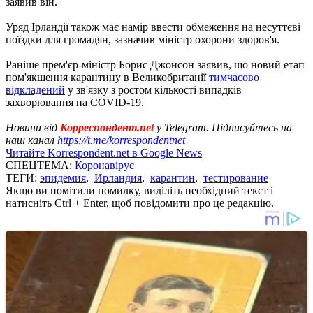
заявив він.
Уряд Ірландії також має намір ввести обмеження на несуттєві
поїздки для громадян, зазначив міністр охорони здоров'я.
Раніше прем'єр-міністр Борис Джонсон заявив, що новий етап
пом'якшення карантину в Великобританії
тимчасово
відкладений
у зв'язку з ростом кількості випадків
захворювання на COVID-19.
Новини від
Корреспондент.net
у Telegram. Підписуйтесь на
наш канал
https://t.me/korrespondentnet
Читайте Korrespondent.net в Google News
СПЕЦТЕМА:
Коронавірус
ТЕГИ:
эпидемия
,
Ирландия
,
карантин
,
тестирование
Якщо ви помітили помилку, виділіть необхідний текст і
натисніть Ctrl + Enter, щоб повідомити про це редакцію.