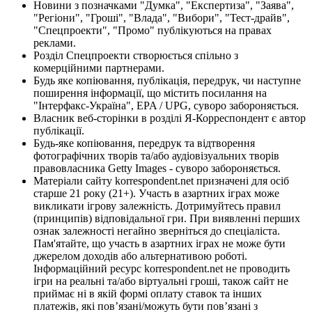
Новини з позначками "Думка", "Експертиза", "Заява",
"Регіони", "Гроші", "Влада", "Вибори", "Тест-драйв",
"Спецпроекти", "Промо" публікуються на правах
реклами.
Розділ Спецпроекти створюється спільно з
комерційними партнерами.
Будь яке копіювання, публікація, передрук, чи наступне
поширення інформації, що містить посилання на
"Інтерфакс-Україна", EPA / UPG, суворо забороняється.
Власник веб-сторінки в розділі Я-Корреспондент є автор
публікації.
Будь-яке копіювання, передрук та відтворення
фотографічних творів та/або аудіовізуальних творів
правовласника Getty Images - суворо забороняється.
Матеріали сайту korrespondent.net призначені для осіб
старше 21 року (21+). Участь в азартних іграх може
викликати ігрову залежність. Дотримуйтесь правил
(принципів) відповідальної гри. При виявленні перших
ознак залежності негайно зверніться до спеціаліста.
Пам'ятайте, що участь в азартних іграх не може бути
джерелом доходів або альтернативою роботі.
Інформаційний ресурс korrespondent.net не проводить
ігри на реальні та/або віртуальні гроші, також сайт не
приймає ні в якій формі оплату ставок та інших
платежів, які пов’язані/можуть бути пов’язані з