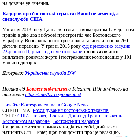
на довічне ув'язнення.
Кадиров про бостонські теракти: Винні не чеченці, а
спецслужби США
У квітня 2013 року Царнаєв разом зі своїм братом Тамерланом
привів в дію два вибухові пристрої під час Бостонського
марафону. Внаслідок цього троє людей загинули, понад 260
дістали поранень. У травні 2015 року
суд присяжних засудив
22-річного Царнаєва до смертної кари
і зобов'язав його
виплатити родичам жертв і постраждалих компенсацію у 101
мільйон доларів.
Джерело:
Українська служба DW
Новини від
Корреспондент.net
в Telegram. Підписуйтесь на
наш канал
https://t.me/korrespondentnet
Читайте Korrespondent.net в Google News
СПЕЦТЕМА:
Розслідування бостонських терактів
ТЕГИ:
США
,
теракт
,
Бостон
,
Дональд Трамп
,
теракт на
Бостонском Марафоне
,
Бостонський марафон
Якщо ви помітили помилку, виділіть необхідний текст і
натисніть Ctrl + Enter, щоб повідомити про це редакцію.