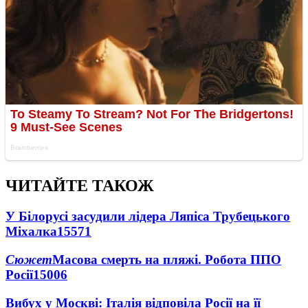
ЧИТАЙТЕ ТАКОЖ
У Білорусі засудили лідера Ляпіса Трубецького
Міхалка
15571
Сюжет
Масова смерть на пляжі. Робота ППО
Росії
15006
Вибух у Москві: Італія відповіла Росії на її