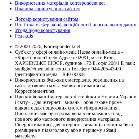
Використання матеріалів korrespondent.net
Правила користування сайтом
Договір користування сайтом
Політика у сфері конфіденційності і персональних даних
Угода щодо користування
Редакція
© 2000-2026, Korrespondent.net
Суб'єкт у сфері онлайн-медіа Назва онлайн-медіа –
«КореспонденТ.net» Адреса: 02091, місто Київ,
ХАРКІВСЬКЕ ШОСЕ, будинок 172-Б, офіс 208/1 E-mail:
sunlight@mediadim.com.ua
Телефон: 044-205-43-00
Ідентифікатор медіа – R40-06068
Використання будь-яких матеріалів, розміщених на
сайті, дозволяється за умови посилання на
Корреспондент.net.
При копіюванні матеріалів зі сторінки « Новини України
і світу» , для інтернет - видань - обов'язкове пряме
відкрите для пошукових систем гіперпосилання .
Посилання має бути розміщена в незалежності від
повного або часткового використання матеріалів.
Гіперпосилання ( для інтернет - видань) - повинна бути
розміщена в підзаголовку або в першому абзаці
матеріалу.