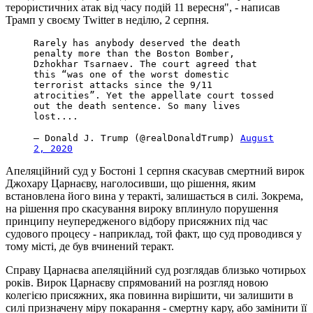
терористичних атак від часу подій 11 вересня", - написав
Трамп у своєму Twitter в неділю, 2 серпня.
Rarely has anybody deserved the death
penalty more than the Boston Bomber,
Dzhokhar Tsarnaev. The court agreed that
this “was one of the worst domestic
terrorist attacks since the 9/11
atrocities”. Yet the appellate court tossed
out the death sentence. So many lives
lost....
— Donald J. Trump (@realDonaldTrump)
August
2, 2020
Апеляційний суд у Бостоні 1 серпня скасував смертний вирок
Джохару Царнаєву, наголосивши, що рішення, яким
встановлена його вина у теракті, залишається в силі. Зокрема,
на рішення про скасування вироку вплинуло порушення
принципу неупередженого відбору присяжних під час
судового процесу - наприклад, той факт, що суд проводився у
тому місті, де був вчинений теракт.
Справу Царнаєва апеляційний суд розглядав близько чотирьох
років. Вирок Царнаєву спрямований на розгляд новою
колегією присяжних, яка повинна вирішити, чи залишити в
силі призначену міру покарання - смертну кару, або замінити її