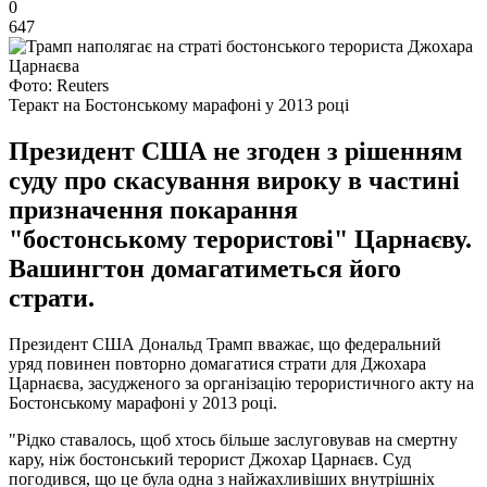
0
647
Фото: Reuters
Теракт на Бостонському марафоні у 2013 році
Президент США не згоден з рішенням
суду про скасування вироку в частині
призначення покарання
"бостонському терористові" Царнаєву.
Вашингтон домагатиметься його
страти.
Президент США Дональд Трамп вважає, що федеральний
уряд повинен повторно домагатися страти для Джохара
Царнаєва, засудженого за організацію терористичного акту на
Бостонському марафоні у 2013 році.
"Рідко ставалось, щоб хтось більше заслуговував на смертну
кару, ніж бостонський терорист Джохар Царнаєв. Суд
погодився, що це була одна з найжахливіших внутрішніх