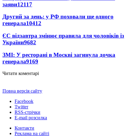
заяви
12117
Другий за день: у РФ поховали ще одного
генерала
10412
ЄС відзавтра змінює правила для чоловіків із
України
9682
ЗМІ: У ресторані в Москві загинула дочка
генерала
9169
Читати коментарі
Повна версія сайту
Facebook
Twitter
RSS-стрічки
E-mail розсилка
Контакти
Реклама на сайті