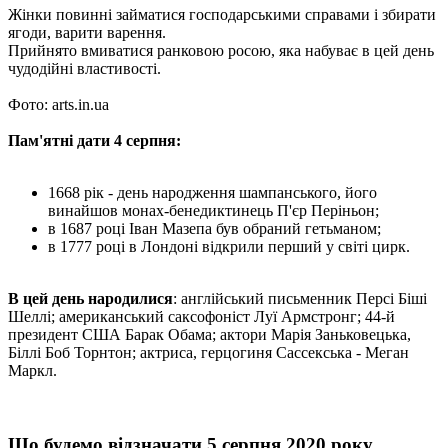
Жінки повинні займатися господарськими справами і збирати
ягоди, варити варення.
Прийнято вмиватися ранковою росою, яка набуває в цей день
чудодійні властивості.
Фото: arts.in.ua
Пам'ятні дати 4 серпня:
1668 рік - день народження шампанського, його
винайшов монах-бенедиктинець П'єр Періньон;
в 1687 році Іван Мазепа був обраний гетьманом;
в 1777 році в Лондоні відкрили перший у світі цирк.
В цей день народилися
: англійський письменник Персі Біші
Шеллі; американський саксофоніст Луї Армстронг; 44-й
президент США Барак Обама; актори Марія Заньковецька,
Біллі Боб Торнтон; актриса, герцогиня Сассекська - Меган
Маркл.
Що будемо відзначати 5 серпня 2020 року