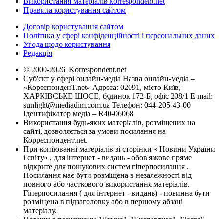
Використання матеріалів korrespondent.net
Правила користування сайтом
Договір користування сайтом
Політика у сфері конфіденційності і персональних даних
Угода щодо користування
Редакція
© 2000-2026, Korrespondent.net
Суб'єкт у сфері онлайн-медіа Назва онлайн-медіа –
«КореспонденТ.net» Адреса: 02091, місто Київ,
ХАРКІВСЬКЕ ШОСЕ, будинок 172-Б, офіс 208/1 E-mail:
sunlight@mediadim.com.ua
Телефон: 044-205-43-00
Ідентифікатор медіа – R40-06068
Використання будь-яких матеріалів, розміщених на
сайті, дозволяється за умови посилання на
Корреспондент.net.
При копіюванні матеріалів зі сторінки « Новини України
і світу» , для інтернет - видань - обов'язкове пряме
відкрите для пошукових систем гіперпосилання .
Посилання має бути розміщена в незалежності від
повного або часткового використання матеріалів.
Гіперпосилання ( для інтернет - видань) - повинна бути
розміщена в підзаголовку або в першому абзаці
матеріалу.