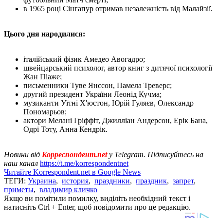
в 1965 році Сінгапур отримав незалежність від Малайзії.
Цього дня народилися:
італійський фізик Амедео Авогадро;
швейцарський психолог, автор книг з дитячої психології
Жан Піаже;
письменники Туве Янссон, Памела Треверс;
другий президент України Леонід Кучма;
музиканти Уїтні Х'юстон, Юрій Гуляєв, Олександр
Пономарьов;
актори Мелані Гріффіт, Джилліан Андерсон, Ерік Бана,
Одрі Тоту, Анна Кендрік.
Новини від
Корреспондент.net
у Telegram. Підписуйтесь на
наш канал
https://t.me/korrespondentnet
Читайте Korrespondent.net в Google News
ТЕГИ:
Украина
,
история
,
праздники
,
праздник
,
запрет
,
приметы
,
владимир кличко
Якщо ви помітили помилку, виділіть необхідний текст і
натисніть Ctrl + Enter, щоб повідомити про це редакцію.