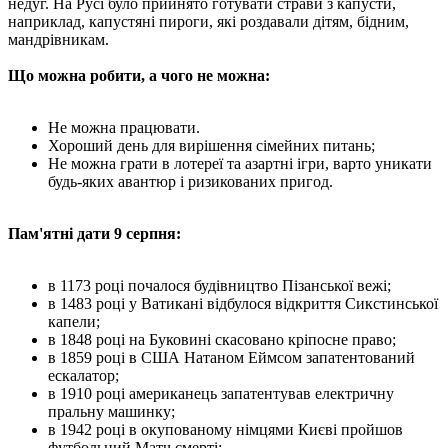
недуг. На Русі було прийнято готувати страви з капусти,
наприклад, капустяні пироги, які роздавали дітям, бідним,
мандрівникам.
Що можна робити, а чого не можна:
Не можна працювати.
Хороший день для вирішення сімейних питань;
Не можна грати в лотереї та азартні ігри, варто уникати
будь-яких авантюр і ризикованих пригод.
Пам'ятні дати 9 серпня:
в 1173 році почалося будівництво Пізанської вежі;
в 1483 році у Ватикані відбулося відкриття Сикстинської
капели;
в 1848 році на Буковині скасовано кріпосне право;
в 1859 році в США Натаном Еймсом запатентований
ескалатор;
в 1910 році американець запатентував електричну
пральну машинку;
в 1942 році в окупованому німцями Києві пройшов
футбольний Матч смерті;