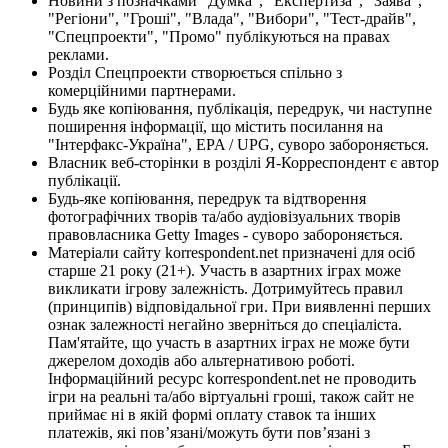
Новини з позначками "Думка", "Експертиза", "Заява",
"Регіони", "Гроші", "Влада", "Вибори", "Тест-драйв",
"Спецпроекти", "Промо" публікуються на правах
реклами.
Розділ Спецпроекти створюється спільно з
комерційними партнерами.
Будь яке копіювання, публікація, передрук, чи наступне
поширення інформації, що містить посилання на
"Інтерфакс-Україна", EPA / UPG, суворо забороняється.
Власник веб-сторінки в розділі Я-Корреспондент є автор
публікації.
Будь-яке копіювання, передрук та відтворення
фотографічних творів та/або аудіовізуальних творів
правовласника Getty Images - суворо забороняється.
Матеріали сайту korrespondent.net призначені для осіб
старше 21 року (21+). Участь в азартних іграх може
викликати ігрову залежність. Дотримуйтесь правил
(принципів) відповідальної гри. При виявленні перших
ознак залежності негайно зверніться до спеціаліста.
Пам'ятайте, що участь в азартних іграх не може бути
джерелом доходів або альтернативою роботі.
Інформаційний ресурс korrespondent.net не проводить
ігри на реальні та/або віртуальні гроші, також сайт не
приймає ні в якій формі оплату ставок та інших
платежів, які пов’язані/можуть бути пов’язані з