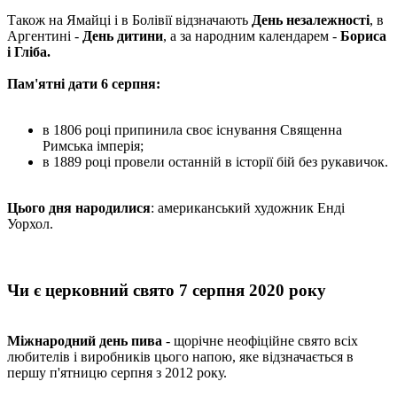
Також на Ямайці і в Болівії відзначають
День незалежності
, в
Аргентині -
День дитини
, а за народним календарем -
Бориса
і Гліба.
Пам'ятні дати 6 серпня:
в 1806 році припинила своє існування Священна
Римська імперія;
в 1889 році провели останній в історії бій без рукавичок.
Цього дня народилися
: американський художник Енді
Уорхол.
Чи є церковний свято 7 серпня 2020 року
Міжнародний день пива
- щорічне неофіційне свято всіх
любителів і виробників цього напою, яке відзначається в
першу п'ятницю серпня з 2012 року.