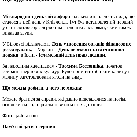
Міжнародний день світлофора
відзначають на честь події, що
сталося в цей день у Клівленді. Тут був встановлений перший
у світі світлофор з червоним і зеленим ліхтарями, який також
видавав звуки.
У Білорусі відзначають
День утворення органів фінансових
розслідувань
, в Хорватії -
День перемоги та вітчизняної
подяки
, в Ірані -
Ісламський день прав людини.
За народним календарем -
Трохима Бессонніка,
початок
збирання зернових культур. Було прийнято збирати калину і
малину, заготовлювати ягоди на зиму.
Що можна робити, а чого не можна:
Можна братися за справи, які давно відкладалися на потім,
оскільки сьогодні реально виконати їх до кінця.
Фото: ja-tora.com
Пам'ятні дати 5 серпня: