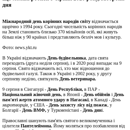
дня
Міжнародний день корінних народів світу
відзначається
щорічно з 1994 року. Сьогодні чисельність корінних народів
на Землі становить близько 370 мільйонів осіб, які живуть
більш ніж у 90 країнах і представляють безліч мов і культур.
Фото: news.ykt.ru
В Україні відзначають
День будівельника
, дата свята
переходить (друга неділя серпня), і в 2020 році випадає на 9
серпня. Свято відзначають всі, хто має відношення до
будівельної галузі. Також в Україні з 2002 року, у другу
серпневу неділю, святкують
День ветеринара.
9 серпня в Сінгапурі -
День Республіки,
в ПАР -
Національний жіночий день
, в Японії -
День обіймів
і
День
пам'яті жертв атомного удару в Нагасакі
, в Канаді -
День
миротворців,
у США -
День захисту лісу від пожеж
, у
Болгарії -
День ВМФ,
у Туркменістані -
День дин
і.
Православні шанують пам'ять святого великомученика і
цілителя
Пантелеймона.
Йому моляться про позбавлення від