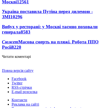
Москві
12561
Україна поставила Путіна перед дилемою -
ЗМІ
10296
Вибух у ресторані: у Москві таємно поховали
генерала
8583
Сюжет
Масова смерть на пляжі. Робота ППО
Росії
8220
Читати коментарі
Повна версія сайту
Facebook
Twitter
RSS-стрічки
E-mail розсилка
Контакти
Реклама на сайті