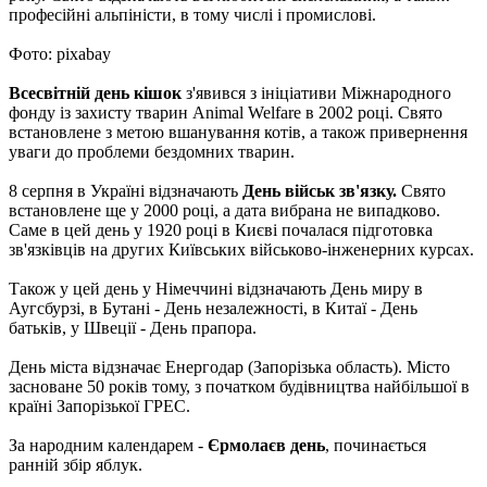
професійні альпіністи, в тому числі і промислові.
Фото: pixabay
Всесвітній день кішок
з'явився з ініціативи Міжнародного
фонду із захисту тварин Animal Welfare в 2002 році. Свято
встановлене з метою вшанування котів, а також привернення
уваги до проблеми бездомних тварин.
8 серпня в Україні відзначають
День військ зв'язку.
Свято
встановлене ще у 2000 році, а дата вибрана не випадково.
Саме в цей день у 1920 році в Києві почалася підготовка
зв'язківців на других Київських військово-інженерних курсах.
Також у цей день у Німеччині відзначають День миру в
Аугсбурзі, в Бутані - День незалежності, в Китаї - День
батьків, у Швеції - День прапора.
День міста відзначає Енергодар (Запорізька область). Місто
засноване 50 років тому, з початком будівництва найбільшої в
країні Запорізької ГРЕС.
За народним календарем -
Єрмолаєв день
, починається
ранній збір яблук.