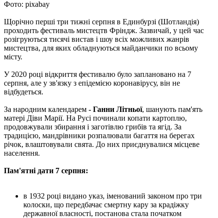
Фото: pixabay
Щорічно перші три тижні серпня в Единбурзі (Шотландія)
проходить фестиваль мистецтв Фріндж. Зазвичай, у цей час
розігруються тисячі вистав і шоу всіх можливих жанрів
мистецтва, для яких обладнуються майданчики по всьому
місту.
У 2020 році відкриття фестивалю було заплановано на 7
серпня, але у зв'язку з епідемією коронавірусу, він не
відбудеться.
За народним календарем
- Ганни Літньої
, шанують пам'ять
матері Діви Марії. На Русі починали копати картоплю,
продовжували збирання і заготівлю грибів та ягід. За
традицією, мандрівники розпалювали багаття на берегах
річок, влаштовували свята. До них приєднувалися місцеве
населення.
Пам'ятні дати 7 серпня:
в 1932 році видано указ, іменований законом про три
колоски, що передбачає смертну кару за крадіжку
державної власності, постанова стала початком