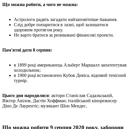
Що можна робити, а чого не можна:
Астрологи радять загадати найзаповітніше бажання.
Слід добре попаритися в лазні, щоб залишатися
здоровим протягом року.
Не варто братися за ризиковані фінансові проекти.
Пам'ятні дати 8 серпня:
в 1899 році американець Альберт Маршалл запатентував
холодильник;
в 1900 році встановлено Кубок Девіса, відомий тенісний
турнір.
Цього дня народилися
: актори Станіслав Садальський,
Віктор Авілов, Дастін Хоффман; італійський кінорежисер
Діно Де Лаурентіс; музикант Шон Мендес.
Що можна робити 9 серпня 2020 року, заборони