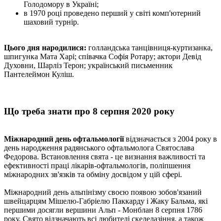
Голодомору в Україні;
в 1970 році проведено перший у світі комп'ютерний
шаховий турнір.
Цього дня народилися:
голландська танцівниця-куртизанка,
шпигунка Мата Харі; співачка Софія Ротару; актори Девід
Духовни, Шарліз Терон; український письменник
Пантелеймон Куліш.
Що треба знати про 8 серпня 2020 року
Міжнародний день офтальмології
відзначається з 2004 року в
день народження радянського офтальмолога Святослава
Федорова. Встановлення свята - це визнання важливості та
ефективності праці лікарів-офтальмологів, поліпшення
міжнародних зв'язків та обміну досвідом у цій сфері.
Міжнародний день альпінізму своєю появою зобов'язаний
швейцарцям Мішелю-Габріелю Паккарду і Жаку Бальма, які
першими досягли вершини Альп - Монблан 8 серпня 1786
року. Свято відзначають всі любителі скелелазіння, а також