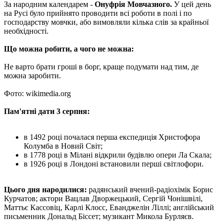
За народним календарем -
Онуфрія Мовчазного.
У цей день
на Русі було прийнято проводити всі роботи в полі і по
господарству мовчки, або вимовляли кілька слів за крайньої
необхідності.
Що можна робити, а чого не можна:
Не варто брати гроші в борг, краще подумати над тим, де
можна заробити.
Фото: wikimedia.org
Пам'ятні дати 3 серпня:
в 1492 році почалася перша експедиція Христофора
Колумба в Новий Світ;
в 1778 році в Мілані відкрили будівлю опери Ла Скала;
в 1926 році в Лондоні встановили перші світлофори.
Цього дня народилися:
радянський вчений-радіохімік Борис
Курчатов; актори Вацлав Дворжецький, Сергій Чонішвілі,
Маттьє Кассовіц, Карлі Клосс, Еванджелін Ліллі; англійський
письменник Дональд Біссет; музикант Микола Бурляєв.