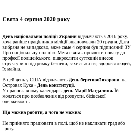
Свята 4 серпня 2020 року
День національної поліції України
відзначають з 2016 року,
хоча раніше працівників міліції вшановували 20 грудня. Дата
вибрана не випадково, адже саме 4 серпня був підписаний ЗУ
Про національну поліцію. Мета свята - проявити повагу до
професії поліцейського, підкреслити суттєвий внесок
структури в підтримку безпеки, захист життя, здоров'я людей,
їх майна.
В цей день у США відзначають
День берегової охорони
, на
Островах Кука -
День конституці
ї.
У православному календарі -
день Марії Магдалини.
Їй
моляться про позбавлення від розпусти, бісівської
одержимості.
Що можна робити, а чого не можна:
Не прийнято працювати в полі, щоб не накликати град або
грозу.