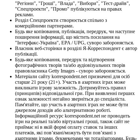
"Регіони", "Гроші", "Влада", "Вибори", "Тест-драйв",
"Спецпроекти", "Промо" публікуються на правах
реклами.
Розділ Спецпроекти створюється спільно з
комерційними партнерами.
Будь яке копіювання, публікація, передрук, чи наступне
поширення інформації, що містить посилання на
"Інтерфакс-Україна", EPA / UPG, суворо забороняється.
Власник веб-сторінки в розділі Я-Корреспондент є автор
публікації.
Будь-яке копіювання, передрук та відтворення
фотографічних творів та/або аудіовізуальних творів
правовласника Getty Images - суворо забороняється.
Матеріали сайту korrespondent.net призначені для осіб
старше 21 року (21+). Участь в азартних іграх може
викликати ігрову залежність. Дотримуйтесь правил
(принципів) відповідальної гри. При виявленні перших
ознак залежності негайно зверніться до спеціаліста.
Пам'ятайте, що участь в азартних іграх не може бути
джерелом доходів або альтернативою роботі.
Інформаційний ресурс korrespondent.net не проводить
ігри на реальні та/або віртуальні гроші, також сайт не
приймає ні в якій формі оплату ставок та інших
платежів, які пов’язані/можуть бути пов’язані з
азартними іграми, букмекерами чи тоталізаторами. Будь-