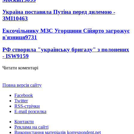
Україна поставила Путіна перед дилемою -
ЗМІ
10463
Ексочільнику МЗС Угорщини Сійярто загрожує
в'язниця
9731
РФ створила "українську бригаду" з полонених
- ISW
9159
Читати коментарі
Повна версія сайту
Facebook
Twitter
RSS-стрічки
E-mail розсилка
Контакти
Реклама на сайті
Використання матеріалів korrespondent.net