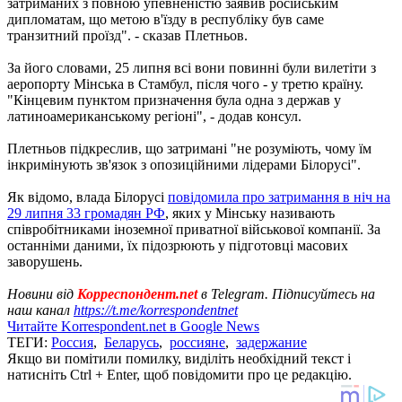
затриманих з повною упевненістю заявив російським
дипломатам, що метою в'їзду в республіку був саме
транзитний проїзд". - сказав Плетньов.
За його словами, 25 липня всі вони повинні були вилетіти з
аеропорту Мінська в Стамбул, після чого - у третю країну.
"Кінцевим пунктом призначення була одна з держав у
латиноамериканському регіоні", - додав консул.
Плетньов підкреслив, що затримані "не розуміють, чому їм
інкримінують зв'язок з опозиційними лідерами Білорусі".
Як відомо, влада Білорусі
повідомила про затримання в ніч на
29 липня 33 громадян РФ
, яких у Мінську називають
співробітниками іноземної приватної військової компанії. За
останніми даними, їх підозрюють у підготовці масових
заворушень.
Новини від
Корреспондент.net
в Telegram. Підписуйтесь на
наш канал
https://t.me/korrespondentnet
Читайте Korrespondent.net в Google News
ТЕГИ:
Россия
,
Беларусь
,
россияне
,
задержание
Якщо ви помітили помилку, виділіть необхідний текст і
натисніть Ctrl + Enter, щоб повідомити про це редакцію.