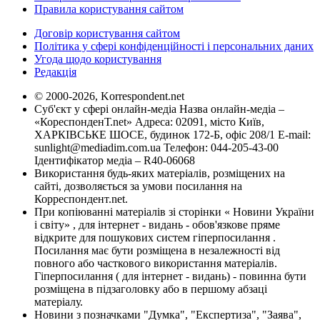
Правила користування сайтом
Договір користування сайтом
Політика у сфері конфіденційності і персональних даних
Угода щодо користування
Редакція
© 2000-2026, Korrespondent.net
Суб'єкт у сфері онлайн-медіа Назва онлайн-медіа –
«КореспонденТ.net» Адреса: 02091, місто Київ,
ХАРКІВСЬКЕ ШОСЕ, будинок 172-Б, офіс 208/1 E-mail:
sunlight@mediadim.com.ua
Телефон: 044-205-43-00
Ідентифікатор медіа – R40-06068
Використання будь-яких матеріалів, розміщених на
сайті, дозволяється за умови посилання на
Корреспондент.net.
При копіюванні матеріалів зі сторінки « Новини України
і світу» , для інтернет - видань - обов'язкове пряме
відкрите для пошукових систем гіперпосилання .
Посилання має бути розміщена в незалежності від
повного або часткового використання матеріалів.
Гіперпосилання ( для інтернет - видань) - повинна бути
розміщена в підзаголовку або в першому абзаці
матеріалу.
Новини з позначками "Думка", "Експертиза", "Заява",